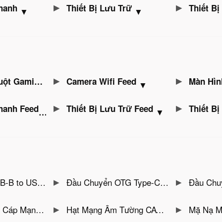
hanh
Thiết Bị Lưu Trữ
Thiết B
▼
▼
ing Gear Feed
Camera Wifi Feed
Màn Hìn
▼
▼
hanh Feed
Thiết Bị Lưu Trữ Feed
Thiết B
▼
▼
g, hdd box, máy in Jasoz D113
Đầu Chuyển OTG Type-C Sang USB 3.0 Female Jasoz T-G163 — Vỏ Nhôm Có Móc Treo
Đầu Chuyển OTG USB 3.0 Male Sang USB Type C 
— Thép Chống Rỉ Sơn Tĩnh Điện
Hạt Mạng Âm Tường CAT6 Jasoz T-E300- Bọc Nhôm Chống Nhiễu, Mạ Vàng 6U , Hỗ Trợ 10Gbps
Mặ Nạ Mạng Âm Tường 2 