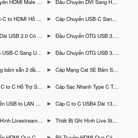
e To Female Hỗ Trợ 4K Jasoz T-G151
Đầu Chuyển DVI Sang HDMI Hỗ Trợ 2 Chiều Jasoz T-G156
K@60Hz Vỏ Hợp Kim Nhôm Dây Bện Nylon Jasoz H120
Cáp Chuyển USB-C Sang HDMI Dài 2M Hỗ Trợ 4K@60Hz PD 100W Jasoz T-H120
 Có Chipset Và Nguồn Phụ Jasoz D109
Đầu Chuyển OTG USB 3.2 Gen 2 Sang USB Type C Tốc Độ 10Gbps Vỏ Nhôm Jasoz T-G174
g USB 3.0 Vỏ Nhôm Jasoz T-G162
Đầu Chuyển OTG USB 3.0 Sang Type C Male To Female Vỏ Nhôm Sạc Nhanh 18W Jasoz T-G160 ( Hỗ Trợ tai nghe USB-C )
AT5E Lõi Đồng Đầu Bấm Mạ Vàng 1U Jasoz E103
Cáp Mạng Cat 5E Bấm Sẵn 2 Đầu Jasoz E120
 Sạc PD 100W Tốc Độ 480Mbps Jasoz D122
Cáp Sạc Nhanh Type C To USB Công Suất 66W Chịu Tải 6A Jasoz D117
3 Cổng USB 3.0 Vỏ Nhôm Jasoz T-F136 ( Dual USB 3.0 + USB-C )
Cáp C to C USB4 Dài 13CM Hỗ Trợ 8K@60Hz, Truyền Dữ Liệu 40Gbps, Sạc 240W Jasoz T-D223
HDMI to USB-A/ Type C Hỗ Trợ 4K Jasoz T-G158
Thiết Bị Ghi Hình Live Stream Video Capture Card HDMI to USB-A/ Type C Hỗ Trợ 4K PD100W Jasoz T-G190
LAN RJ45 Có Cổng USB KVM Hỗ Trợ 50M Jasoz T-G182
Bộ Truyền HDMI Qua Cáp Mạng LAN 50M Jasoz T-G188