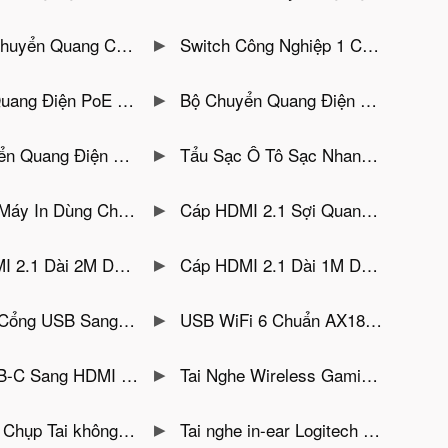
ệp 8 Cổng LAN PoE 100Mbps Gnetcom G-IES7108FE-2SFP
Switch Công Nghiệp 1 Cổng Quang + 4 Cổng LAN PoE Tốc Độ 1000Mbps Gnetcom G-IES7104GE-20
ng LAN Tốc Độ 1000Mbps Gnetcom G-IES7101GE-20
Bộ Chuyển Quang Điện Công Nghiệp Sang 1 Cổng LAN PoE Tốc Độ 100Mbp Gnetcom G-IES7101FE-20
1 Cổng SC HOLINK HL-IES-1FX4TX-20 4 Cổng LAN 10/100Mbps
Tẩu Sạc Ô Tô Sạc Nhanh 52.5W 1C1A Ugreen 60980
u Máy Tính Veggieg V-F501 / V-F502 ( Chia Tự Động )
Cáp HDMI 2.1 Sợi Quang Cao Cấp Chính Hãng Unitek Hỗ Trợ 8K@60zz 4K144hz HDR, EARC
Bọc Dù Hỗ Trợ 8K@60Hz 4K@240Hz Ugreen 25911
Cáp HDMI 2.1 Dài 1M Dây Bọc Dù Hỗ Trợ 8K@60Hz 4K@240Hz Ugreen 25908
ng 3.0 Có Công Tắc Kèm Nguồn 12V2A Ugreen 90305
USB WiFi 6 Chuẩn AX1800 Cho Windows 10/11 Ugreen 90340
K@30Hz, 3x USB 3.0, PD 100W Ugreen 35580
Tai Nghe Wireless Gaming Logitech G PRO X 2 LIGHTSPEED Black
Logitech Zone Vibe 100 (Bluetooth 5.2 – Màu Hồng)
Tai nghe in-ear Logitech G333 Black