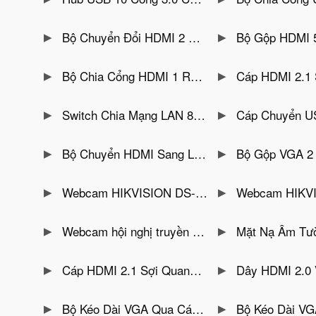
Bộ Chuyển Đổi HDMI 2 Chiều 1 Ra 2 Và 2 Vào 1 Hỗ Trợ 8K@60Hz Jasoz T-G175
Bộ Gộp HDMI 5 Vào 1 Màn Hình Hỗ Tr
Bộ Chia Cổng HDMI 1 Ra 2 Hỗ Trợ 4K@30Hz Jasoz T-G176
Cáp HDMI 2.1 Sợi Quang Hỗ Trợ 8K/60Hz,4K/1
Switch Chia Mạng LAN 8 Cổng 1000Mbps Ugreen 35499EU
Cáp Chuyển USB-C Sang LAN Tốc Độ
Bộ Chuyển HDMI Sang LAN 4K@60Hz Hỗ Trợ 120M Có Tính Năng Thông Lan GNETCOM G-HDR582
Bộ Gộp VGA 2 PC Dùng Chung 1 Màn Hình Có KVM Ugr
Webcam HIKVISION DS-UL2 MEGO-LIVE2M
Webcam HIKVISION DS-MEGO-PRO4 (25
Webcam hội nghị truyền hình HIKVISION DS-MEGO-202PTZ (DS-U102)
Mặt Nạ Âm Tường Cho HDMI – V
Cáp HDMI 2.1 Sợi Quang Cao Cấp Hỗ Trợ 8K@60Hz / 4K@120Hz Chính Hãng Veggieg
Dây HDMI 2.0 Veggieg Hỗ Trợ 4K * 2K
Bộ Kéo Dài VGA Qua Cáp Mạng LAN 200M Có Cổng USB HO-LINK HL-VGA-200KVM
Bộ Kéo Dài VGA Qua Dây Mạng 200M 