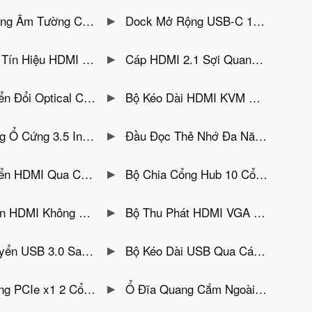
Tường Cat5E Jasoz T-E296
Dock Mở Rộng USB-C 15 Trong1 Unitek D1135AGY01 — Hỗ Trợ Xuất 3 Màn Hình Độc Lập Cho Macbook
soz T-G200 Vỏ Hợp Kim Nhôm Cao Cấp — Dùng Riêng Cho Bộ Phát T-G198
Cáp HDMI 2.1 Sợi Quang Jasoz A147 Hỗ Trợ 8K@60Hz, 48Gbps, eARC, VRR+ALLM
al Coaxial Sang RCA MT-VIKI MT-DA21
Bộ Kéo Dài HDMI KVM Qua Cáp Quang MT-VIKI MT-EHK020 Có tính năng thông LAN
3035BK — Chân Cắm USB-C, Hỗ Trợ Ổ Cứng Đến 18TB, Nguồn 12V2A
Đầu Đọc Thẻ Nhớ Đa Năng SSK SCRM025 Vỏ Nhựa Nám Đen Chống Vân Tay — Hỗ Trợ CF, SD, TF, MS, M2, XD, USB 2.0
 Unitek V165A — Hỗ Trợ Full HD,Truyền Xa Đến 20KM
Bộ Chia Cổng Hub 10 Cổng USB 3.0 Unitek H1315B01- Có Công Tắc,Nguồn Phụ 12V3A ( 8 Cổng USB-A & 2 Cổng Type-C)
Dây 50M Đầu Vào USB-C Unitek V1184A01
Bộ Thu Phát HDMI VGA Không Dây 50M Unitek V1183A01 Hỗ Trợ Full HD 1080p
MI Unitek V428A-Hỗ Trợ Full HD, Vỏ Hợp Kim Nhôm
Bộ Kéo Dài USB Qua Cáp Mạng 60M Unitek Y-UE01001- Đầu Cắm Kim Loại Chống Gỉ. Hỗ Trợ Cat5e/Cat6, 12Mbps, Plug-and-Play
abit M-Pard MD171 — Realtek RTL8111, 1000Mbps, Plug & Play
Ổ Đĩa Quang Cắm Ngoài 5 Trong 1 Unitek T1037A — Đọc/Ghi CD DVD, Hub USB 3.0 & Đầu Đọc Thẻ SD