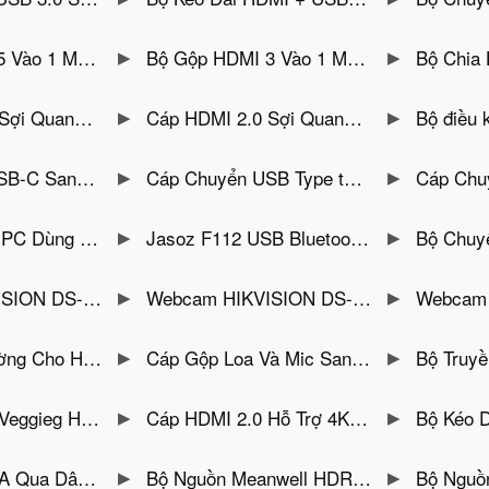
ợ 4K@60Hz Jasoz T-G180
Bộ Gộp HDMI 3 Vào 1 Màn Hình Hỗ Trợ 4K@60Hz Jasoz T-G179 ( Chuyển lần lượt )
Bộ Chia HDMI 1 ra
20Hz HDR, EARC Jasoz A133
Cáp HDMI 2.0 Sợi Quang Hỗ Trợ 4K/60Hz HDR ARC60 Jasoz A115
Bộ điều khiển ghép màn hình con
 100Mbps Ugreen 15633
Cáp Chuyển USB Type to Lan Tốc Độ 1000Mbps Ugreen 15637
Cáp Chuyển US
een 90490 ( Có Thể Dùng Hotkey )
Jasoz F112 USB Bluetooth 5.0 T-F127
Bộ Chuyển Đổi Tín Hiệu HDMI Không Dây 4K J
60 × 1440, CMOS 4MP 2K)
Webcam HIKVISION DS-UL8 (MEGO-LIVE4K )
Webcam HIKVISION DS-M
GA – AV Ugreen 20316
Cáp Gộp Loa Và Mic Sang Cổng Audio 3.5mm Male Ugreen 10790
Bộ Truyền HDMI 
@60hz Có IC Khuyếch Đại
Cáp HDMI 2.0 Hỗ Trợ 4K@60Hz Chính Hãng Veggieg
Bộ Kéo Dài DVI Kèm USB
HO-LINK HL-VGA-200T/R
Bộ Nguồn Meanwell HDR-60-48 (48V 60W 1.25A )
Bộ Nguồn Công Nghiệp