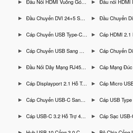
Đầu Nối HDMI Vuông Góc Bẻ Xuống Jasoz T-G154
Đầu nối HDMI Female To Female H
Đầu Chuyển DVI 24+5 Sang VGA Jasoz T-G157
Đầu Chuyển Displayport To HDMI Hỗ Trợ Full H
Cáp Chuyển USB Type-C Sang HDMI Dài 1.5M Hỗ Trợ 4K@30Hz Jasoz T-H118
Cáp HDMI 2.1 Hỗ Trợ 8K@60Hz , 4K@120
Cáp Chuyển USB Sang Sound (Loa + Mic) Vỏ Nhôm Jasoz T-G169
Cáp Chuyển Displayport Sang VGA Dài 1.8M 
Đầu Nối Dây Mạng RJ45 Jasoz G129
Cáp Mạng Đúc Sẵn CAT6 UTP Lõi Đồng Nguyên Chấ
Cáp Displayport 2.1 Hỗ Trợ 16K@60Hz / 8K@120Hz / 4K@240Hz / FHD 360Hz Băng Thông 80Gbps Dây Bọc Dù Đầu Cáp Mạ Vàng Jasoz A141
Cáp Micro USB Hỗ Trợ Sạc 3A Truyền Dữ
Cáp Chuyển USB-C Sang Displayport Hỗ Trợ 8K@60Hz, 4K@165Hz Jasoz A144 ( Không Chuyển Ngược Lại )
Cáp USB Type C Sang Displayport Dài 2M Hỗ Trợ 8K@60Hz Đầu Cáp Mạ Vàng Bọc N
Cáp USB-C 3.2 Hỗ Trợ 4K@60Hz Tốc Độ Truyền Tải 20Gbps Công Suất Sạc 240W Jasoz D120
Cáp Sạc USB-C To USB-C Chuẩn USB4 Hỗ Trợ 8K@60Hz, Sạc 2
Hub USB 10 Cổng 3.0 Có Công Tắc Jasoz T-F165 ( Kèm Nguồn 12V/4A )
Bộ Chia Cổng USB 3.0 Sang 7 Cổng Có Công Tắc Jasoz T-F164 (