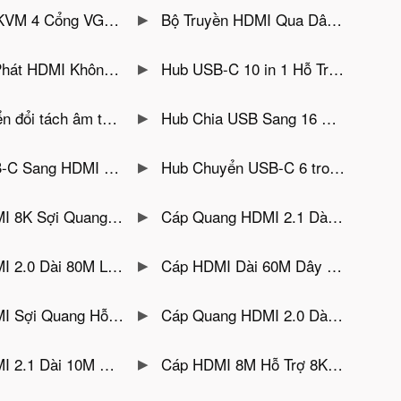
g 1 Màn Hình Unitek U-8710ABK ( Chuyển đổi lần lượt )
Bộ Truyền HDMI Qua Dây Mạng 150M Jasoz T-G198 Hỗ Trợ Tính Năng 1 Bộ Phát Nhiều Bộ Nhận
G191 Đầu Vào HDMI Khoảng Cách 50M Cho Máy Tính, Điện Thoại, Tablet
Hub USB-C 10 in 1 Hỗ Trợ 2 Cổng HDMI 8K30Hz & 4K@60Hz, 3x USB-A, 1x USB-C,1xSD, 1x TF, LAN 1Gbps PD100W Ugreen 15534
MI 4K@30hz kèm Audio 3.5mm, Coaxial, Optical (SPDIF) Unitek V174A
Hub Chia USB Sang 16 Cổng USB 3.0 Có Công Tắc Jasoz T-F173 ( Có Nguồn Phụ 12V/7.5A, Sạc Nhanh BC 1.2 )
3.0, 2x USB-C , 1x USB 2.0, 1x RJ45 1Gbps, PD 100W Ugreen 45155
Hub Chuyển USB-C 6 trong 1 Hỗ Trợ 4K@60Hz , 2x USB 3.2, 2x USB-C 3.2 Tốc Độ 10Gbps Ugreen 35998
o Cấp Dài 25M Hỗ Trợ HDR, eARC Ugreen 55507
Cáp Quang HDMI 2.1 Dài 20M Hỗ Trợ 8K@60Hz, 4K@240Hz, HDR, eARC Ugreen 55506
 Quang Dây Đồng Hỗ Trợ 4K@60Hz, 18Gbps Ugreen 45511
Cáp HDMI Dài 60M Dây Sợi Quang Hỗ Trợ 4K@60Hz Ugreen 45510
Hỗ Trợ 4K@60Hz Dài 25M Ugreen 45506
Cáp Quang HDMI 2.0 Dài 20M Hỗ Trợ 4K@60Hz Ugreen 45505
8K@60Hz, 4K@240Hz 48Gbps HDR+eARC Ugreen 45436
Cáp HDMI 8M Hỗ Trợ 8K@60Hz HDR+ eARC Ugreen 45435