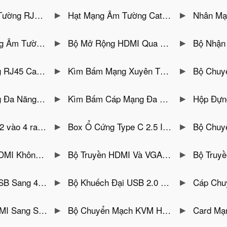
hẳng 180°, Đầu Kết Nối Mạ Vàng
Hạt Mạng Âm Tường Cat6 Jasoz T-E297-Tốc Độ 10Gbps Đầu Mạ Vàng
Nhân Mạng Âm 
6 Lưỡi Hợp Kim Kép 40Cr
Bộ Mở Rộng HDMI Qua Cáp Mạng 150M Jasoz T-G201
Bộ Nhận Tín Hiệu HDMI Qua Cáp Mạng Ja
ấu Unitek OT1091ATP01
Kìm Bấm Mạng Xuyên Thấu DTECH DT-1048 — RJ45 Cat5/6, Tự Cắt Lõi Dây Dư
Bộ Chuyển Đổi Optic
45/RJ11, Lưỡi Thép 420J2
Kìm Bấm Cáp Mạng Đa Năng 3 Trong 1 Ugreen 15115 – Hỗ Trợ Cat5e/6-Cat7/8
Hộp Đựng Ổ Cứng 3.5 Inch Unitek Y-
hỗ trợ 4K@30hz , có remote
Box Ổ Cứng Type C 2.5 Inch Unitek S240A — 2 Cổng USB-A & Type-C, Tốc Độ 5Gbps
Bộ Chuyển HDMI Qua Cáp Quang
k V176A — Hỗ Trợ Full HD
Bộ Truyền HDMI Và VGA Không Dây Unitek V158A — Vỏ Nhôm,Hỗ Trợ 8 Bộ Phát, Khoảng Cách 50M, Full HD 60Hz
Bộ Truyền HDMI Không 
RS232 DB9 Z-TEK ZE791
Bộ Khuếch Đại USB 2.0 Ra 4 Cổng Qua Cáp Mạng 60M Unitek Y-2516
Cáp Chuyển USB 3.0 Sang HD
 Hợp Kim Nhôm Chống Nhiễu.
Bộ Chuyển Mạch KVM HDMI 2 PC Sang 1 Màn Hình Hỗ Trợ 4K@60Hz Unitek V307A
Card Mạng PCIe x1 2 Cổng LAN Gig