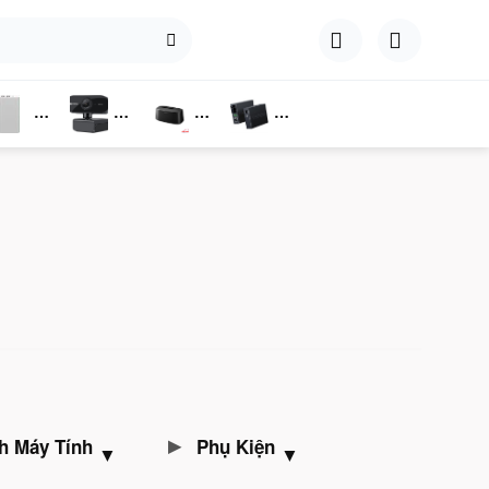
hụ
Webcam
Dock
Converter
iện
Cắm Ổ
Cứng
h Máy Tính
Phụ Kiện
▼
▼