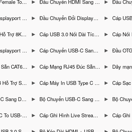
ỗ Trợ 4K Jasoz T-G152
Đầu Chuyển HDMI Sang DVI 24+5 Female Hỗ Trợ 2 Chiều Jasoz T-G155
Đầu Chuyển HDMI Mal
D Đầu Cáp Mạ Vàng Jasoz T-G145
Đầu Chuyển Đổi Displayport Sang HDMI Hỗ Trợ 4K Jasoz T-G146
Cáp USB-C to HDMI Hỗ Trợ 8
Hz, 2K@144Hz Jasoz A122
Cáp USB 3.0 Nối Dài Tích Hợp Chipset Khuyếch Đại Có Nguồn Phụ Jasoz D116
Cáp Nối Dài USB 2.0
Đầu Cáp Mạ Vàng Jasoz T-G159
Cáp Chuyển USB-C Sang VGA Vỏ Nhôm Hỗ Trợ Full HD Jasoz T-H104
Đầu OTG USB-C San
t Đầu Cáp Mạ Vàng 1U Jasoz E104
Cáp Mạng RJ45 Đúc Sẵn 2 Đầu CAT 6 UTP Jasoz E102
Dây mạng bấm sẵn 2 đầu C
 Liệu 480Mbps Jasoz D112
Cáp Máy In USB Type C to USB-B Đầu Cáp Mạ Nickel Jasoz D121
Cáp Sạc C to C Hỗ Trợ
hôm Dây Bện Lưới Jasoz T-A397 ( Hỗ Trợ 2 Chiều )
Bộ Chuyển USB-C Sang LAN 1Gbps Kèm 3 Cổng USB 3.0 Vỏ Nhôm Jasoz T-F137
Bộ Chuyển USB to LAN 1000Mbps Kèm 
40W, Truyền Dữ Liệu 40Gbps Jasoz D119
Cáp Ghi Hình Live Stream Video Capture Card Dài 2M USB A + Type C To HDMI PD 100W Jasoz T-G193
Cáp Ghi Hình Livestream 
 Kèm Nguồn Phụ12V2A ,Có Thể Sạc Được )
Bộ Kéo Dài HDMI + USB Qua Dây Mạng CAT5e/CAT6 150M Có USB KVM Jasoz T-G183
Bộ Chuyển HDMI Qua Cáp Mạng 