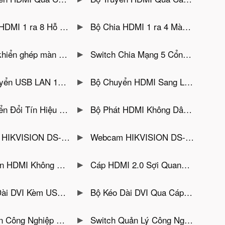
 8 Hỗ Trợ 4K@30Hz Jasoz T-G178
Bộ Chia HDMI 1 ra 4 Màn Hình Hỗ Trợ 4K@30Hz Jasoz T-G177
troller 2×2 HDMI Matrix 1 Vào 4 Ra GNETCOM G-HD104VW-V2
Switch Chia Mạng 5 Cổng Tốc Độ 10/100/1000Mbps Ugreen 35492EU
B LAN 1Gbps Ugreen 15636
Bộ Chuyển HDMI Sang LAN 4K@60Hz Hỗ Trợ 120M Kèm Phím Chuột GNETCOM G-HDR582KVM
asoz T-G168 Khoảng Cách 50M Có Thể Kết Nối 8 Thiết Bị Phát 1 Thiết Bị Nhận
Bộ Phát HDMI Không Dây 4K Jasoz T-G167 Sử Dụng Sóng 2.4G +5G
EGO-PRO2 (1920 × 1080, CMOS 2MP 1080P)
Webcam HIKVISION DS-U04 2K (2560 × 1440, 4 MP CMOS)
Không Dây 4K Veggieg V-Q03
Cáp HDMI 2.0 Sợi Quang Hỗ Trợ 4K@60Hz Cao Cấp Veggieg
 Qua Cáp Mạng 200M HOLINK HL-DVI-200KVM
Bộ Kéo Dài DVI Qua Cáp Mạng Khoảng Cách 200M HOLINK HL-DVI-200T/R
 Meanwell HDR-30-24 (36W 24V 1.5A)
Switch Quản Lý Công Nghiệp L2- 16 Cổng PoE 1000Mbps + 4 Cổng SFP 1.25G GNETCOM G-IES416GS-M-SFP