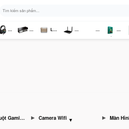
Tìm
kiếm:
Loa
ai
Switch
Bluetooth
4G LTE
Kich
Phần
P
ghe
Chia
Sóng
Mềm
K
Mạng
Gaming Gear
Camera Wifi
Màn Hìn
▼
▼