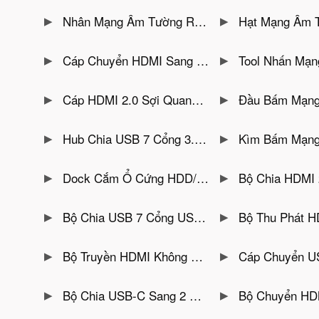
Nhân Mạng Âm Tường RJ45 Cat6 Jasoz T-E299-Cắm Thẳng 180°, Đầu Kết Nối Mạ Vàng
Hạt Mạng Âm Tường RJ45 Cat5E Jasoz T-E298 -Cắm T
Cáp Chuyển HDMI Sang DVI Jasoz A105 Hỗ Trợ 2 Chiều Đầu Cắm Mạ Vàng Dài 1.5M
Tool Nhấn Mạng Âm Tường Jasoz T-E31
Cáp HDMI 2.0 Sợi Quang Jasoz A146 Hỗ Trợ 4K@60Hz HDR10, 18Gbps, ARC,Đầu Cáp Mạ Vàng
Đầu Bấm Mạng RJ45 Cat6 Xuyên Th
Hub Chia USB 7 Cổng 3.0 Unitek H1314A Có Công Tắc, Vỏ Nhôm , Kèm Nguồn 12V/2A
Kìm Bấm Mạng Đa Năng Jasoz T-E313 – RJ
Dock Cắm Ổ Cứng HDD/SSD 1 Khay SSK DK102 Vỏ ABS Chống Sốc — Hỗ Trợ SATA 2.5/3.5 Inch Đến 20TB, USB 3.0 UASP
Bộ Chia HDMI 2 vào 4 ra MT VIKI-HD2-4 
Bộ Chia USB 7 Cổng USB 3.0 Vỏ Nhôm Unitek Y-3090(EU)- Hỗ Trợ Nguồn Phụ 5V2A
Bộ Thu Phát HDMI Không Dây 200M Unite
Bộ Truyền HDMI Không Dây 4K@60Hz Unitek V1162B01- Hỗ Trợ Khoảng Cách Lên Tới 25M
Cáp Chuyển USB Sang 4 Cổng COM 
Bộ Chia USB-C Sang 2 Cổng HDMI Unitek V1404B – Hỗ Trợ 4K@60Hz , Xuất 2 Màn Độc Lập
Bộ Chuyển HDMI Sang SDI UNITEK V143A Vỏ