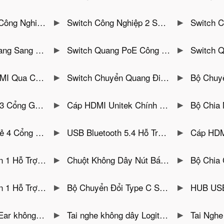
 PoE Tốc Độ 1000Mbps Gnetcom G-IES7146G-SFP
Switch Công Nghiệp 2 SFP + 8 Cổng Lan PoE Tốc Độ 1000Mbps Gnetcom G-IES7108GE-2SFP
Switch Chuyển Quang Công Nghi
bps GnetCom G-IES-7102GE-20
Switch Quang PoE Công Nghiệp 2 Cổng LAN 100Mbps GnetCom G-IES7102FE-20
Switch Quang Điện PoE 1 Cổ
4K60Hz-T/R ( Đã Bao Gồm Module SFP LC )
Switch Chuyển Quang Điện Công Nghiệp 4 Cổng LAN 1Gbps HO-LINK HL-IES-1GX4GT-20
Bộ Chuyển Quang Điện Công nghiệp 
 1 Cổng USB A Ugreen 10335
Cáp HDMI Unitek Chính Hãng Hỗ Trợ 4K
Bộ Chia Máy In Dùng Cho Nhiề
green 15705 ( Có Remote Desktop )
USB Bluetooth 5.4 Hỗ Trợ Kết Nối 5 Thiết Bị Cùng Lúc Dùng Cho Win 7/8.1 /10 /11 Ugreen 35058
Cáp HDMI 2.1 Dài 2M Dây 
USB-C + PD 100W +SD/TF Ugreen 15214
Chuột Không Dây Nút Bấm Silient Ugreen 90371
Bộ Chia Cổng USB Sang 7 Cổ
0, USB-C PD 100W Ugreen 35582
Bộ Chuyển Đổi Type C Sang HDMI 4K, USB 3.0, PD 100W Ugreen 35581
HUB USB-C Sang HDMI 4
100 (Bluetooth 5.2 – Màu Trắng)
Tai nghe không dây Logitech Zone Vibe 100 (Bluetooth 5.2 – Màu Đen)
Tai Nghe Chụp Tai không dây 