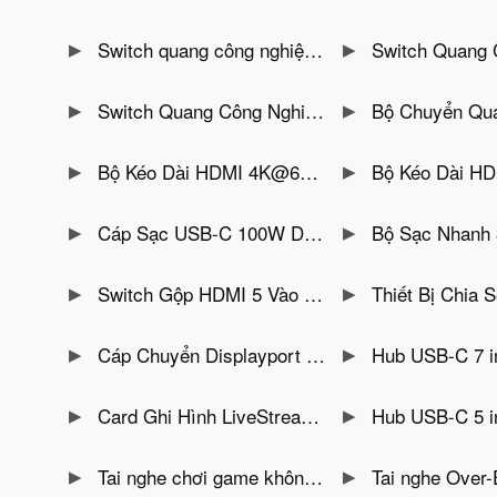
Switch quang công nghiệp quản lý L2- 8 Cổng PoE 1000Mbps + 8 Cổng SFP 1.25G GNETCOM G-IES88GS-M-SFP
Switch Quang Công Nghiệp 4 Cổng SFP 1.25G + 2 Cổng UPLINK + 4 Cổng
Switch Quang Công Nghiệp 4 Cổng LAN PoE Tốc Độ 100Mbps Gnetcom G-IES7104FE-20
Bộ Chuyển Quang Sang 2 Cổng LAN PoE 1000M
Bộ Kéo Dài HDMI 4K@60Hz Qua Dây Quang Kèm Cổng USB HO-LINK HL-HDMI-4KVM60HZ-T/RL ( Đã Bao Gồm Module SFP LC )
Bộ Kéo Dài HDMI Qua Cáp Quang Hỗ Trợ 4K@60Hz HO-LINK HL-HDMI-
Cáp Sạc USB-C 100W Dây Bện Nylon Dài 1M Ugreen 45063
Bộ Sạc Nhanh 3 Cổng GaN 65W 2 Cổng USB-C
Switch Gộp HDMI 5 Vào 1 Ra Hỗ Trợ 4K@60Hz Có Điều Khiển Ugreen 90512
Thiết Bị Chia Sẻ 4 Cổng USB Dùng Chung Cho 2PC 3A1C U
Cáp Chuyển Displayport Sang HDMI Active Dài 1M Hỗ Trợ 8K@60Hz 4K@120Hz Ugreen 80395
Hub USB-C 7 in 1 Hỗ Trợ HDMI 4K@30Hz+ 2xUSB-A 3.0 + 
Card Ghi Hình LiveStream HDMI to USB A/Type C Hỗ Trợ 1080P@60Hz Ugreen 25854
Hub USB-C 5 in 1 Hỗ Trợ HDMI 4K, 3x USB 3.
Tai nghe chơi game không dây Logitech PRO X 2 LIGHTSPEED White
Tai nghe Over-Ear không dây Logitech Zone Vibe 