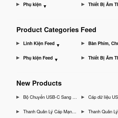
Phụ kiện
Thiết Bị Âm T
▼
Product Categories Feed
Linh Kiện Feed
Bàn Phím, Chuột Gam
▼
Phụ kiện Feed
Thiết Bị Âm T
▼
New Products
Bộ Chuyển USB-C Sang HDMI 4K@30Hz, RJ45, Đọc Thẻ SD/TF, Sạc PD 100W Jasoz T-H138
Cáp dữ liệu USB-B to USB 3.0 kết nối ổ cứn
Thanh Quản Lý Cáp Mạng 48 Cổng Jasoz T-E312
Thanh Quản Lý Cáp Mạng 24 Cổng Jasoz T-E311 