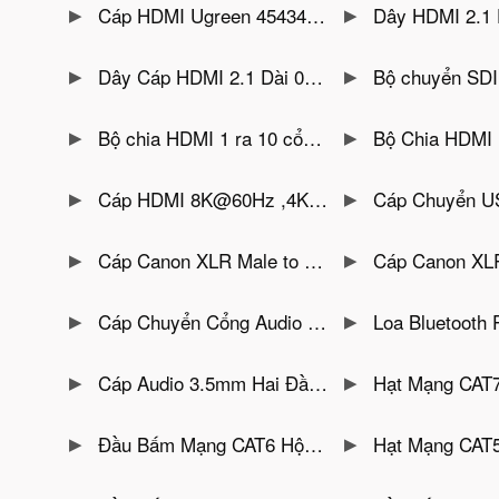
Cáp HDMI Ugreen 45434 Dài 5M Hỗ Trợ 8K@60Hz HDR+ eARC
Dây HDMI 2.1 Dài 3M Hỗ trợ 8K@60Hz,
Dây Cáp HDMI 2.1 Dài 0.5M Hỗ Trợ Hỗ Trợ 8K@60Hz, 4K@240Hz Ugreen 45429
Bộ chuyển SDI Sang HDMI Cho Camera Unitek V144A Hỗ Trợ 1080P
Bộ chia HDMI 1 ra 10 cổng Hỗ Trợ 4K Unitek V136A
Bộ Chia HDMI 1 Ra 8 Màn Hình Hỗ T
Cáp HDMI 8K@60Hz ,4K@120Hz Tốc Độ 48Gbps HDR Dài 1.8M Anker A8742
Cáp Chuyển USB-C Sang HDMI Hỗ Trợ 4K@6
Cáp Canon XLR Male to XLR 3Pin Female Mono 6.5mm Jasoz C109
Cáp Canon XLR to XLR 3Pin Mon
Cáp Chuyển Cổng Audio 3.5mm Sang 2 Cổng Hoa Sen RCA Jasoz C104
Loa Bluetooth Pro Jasoz T-K159 – Công Suất 10W, Pin 1800mAh, Bluetoo
Cáp Audio 3.5mm Hai Đầu Cáp Mạ Vàng Jasoz C103 ( Không Hỗ Trợ Mic )
Hạt Mạng CAT7 Mạ Vàng 50U Bọc Nhôm Có Kẹp 
Đầu Bấm Mạng CAT6 Hộp 100C Chân Đồng Mạ Vàng 1U Jasoz T-E164
Hạt Mạng CAT5E Bọc Nhôm Mạ Vàng 3