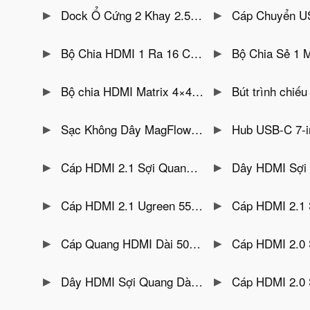
Dock Ổ Cứng 2 Khay 2.5/3.5″ Unitek Y-3026GY01-EU — Clone Disk, 40TB, 5Gbps UASP
Cáp Chuyển USB to RS422/RS485 DB9 Unitek Y-
Bộ Chia HDMI 1 Ra 16 Cổng Hỗ Trợ 4K@30Hz Unitek V137A
Bộ Chia Sẻ 1 Máy In Dùng Chung Cho 
Bộ chia HDMI Matrix 4×4, hỗ trợ 4K@60hz, IR Remote, RS232, nút bấm, DTECH DT-7030
Bút trình chiếu lazer xanh cho màn LED, LCD Rap
Sạc Không Dây MagFlow MagSafe 2 in 1 Ugreen 45056
Hub USB-C 7-in-1 Ugreen 15531 Hỗ Trợ HDMI 4K@30Hz, 2x USB 3.2
Cáp HDMI 2.1 Sợi Quang Cao Cấp Dài 50M Hỗ Trợ 8K@60Hz, 4K@240Hz Ugreen 55510
Dây HDMI Sợi Quang Dài 40M Cao Cấp Hỗ
Cáp HDMI 2.1 Ugreen 55505 Sợi Quang Dài 15M Hỗ Trợ 8K@60Hz HDR, eARC
Cáp HDMI 2.1 Sợi Quang Dài 10M Hỗ Trợ 8K@60Hz, 4
Cáp Quang HDMI Dài 50M Hỗ Trợ 4K@60Hz HDR Ugreen 45509
Cáp HDMI 2.0 Sợi Quang AOC Dài 40M Hỗ 
Dây HDMI Sợi Quang Dài 15M Hỗ Trợ 4K@60Hz HDR Ugreen 45504
Cáp HDMI 2.0 Sợi Quang Chủ Động AOC Dài 10M 