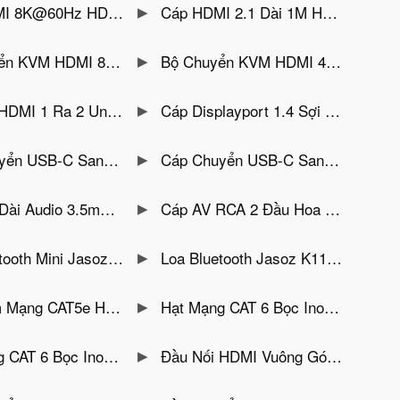
HDR 48Gbps Dài 1.5M Ugreen 45431
Cáp HDMI 2.1 Dài 1M Hỗ Trợ Hỗ Trợ 8K@60Hz, 4K@240Hz Ugreen 45430
ùng Chung 1 Màn Hình, Phím Chuột Unitek V303A
Bộ Chuyển KVM HDMI 4 PC Sang 1 Màn Hình Hỗ Trợ 4K@60Hz Unitek V306A
 V130A Hỗ Trợ 4K@30Hz ( 2 Màn Hình Giống Nhau )
Cáp Displayport 1.4 Sợi Quang Dài 15M Hỗ Trợ 8K@60Hz Unitek C1617GY
splayport 8K@60Hz/4K@144Hz Anker 518-A8318
Cáp Chuyển USB-C Sang HDMI Hỗ Trợ 8K@60Hz, 4K@144Hz Anker 518 – A8317
3.5mm Male To Female Jasoz C106
Cáp AV RCA 2 Đầu Hoa Sen Mạ Vàng Jasoz C105
uất 5W, Pin 1200mAh, Bluetooth 5.2, Hỗ Trợ FM/TF Hai Màu Xanh Đen
Loa Bluetooth Jasoz K113 Công Suất 10W Thiết Kế Chống Nước, Pin 1200mAh, Bluetooth 5.2, Hỗ Trợ TWS
 100C Chân Đồng Mạ Vàng 1U Jasoz T-E163
Hạt Mạng CAT 6 Bọc Inox Chân Cắm Mạ Vàng 6U Jasoz T-E275 ( Hộp 100C )
nox Mạ Vàng 3U Hộp 100C Jasoz T-E160
Đầu Nối HDMI Vuông Góc Bẻ Lên Male To Female Jasoz T-G153