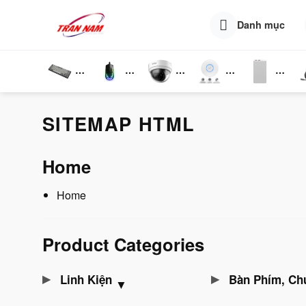
Skip
to
Danh mục
content
Bàn
Chuột
Camera
Router
Phụ
T
Phím
Wifi
Wifi
Kiện
N
SITEMAP HTML
Home
Home
Product Categories
Linh Kiện
Bàn Phím, Chuột 
▼