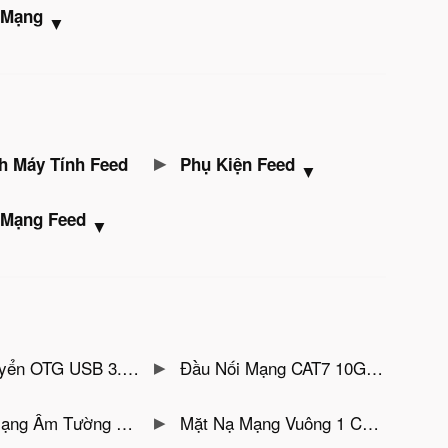
ị Mạng
▼
h Máy Tính Feed
Phụ Kiện Feed
▼
▼
ị Mạng Feed
▼
Female Jasoz T-G161 Vỏ Nhôm, Sạc Nhanh 18W ( Có móc treo,Hỗ Trợ tai nghe USB-C )
Đầu Nối Mạng CAT7 10Gbps Vỏ Nhôm Jasoz T-G203
Cổng Vuông Jasoz T-E304- Nhựa ABS. 86*86
Mặt Nạ Mạng Vuông 1 Cổng Jasoz T-E303 – Nhựa ABS, 86*86