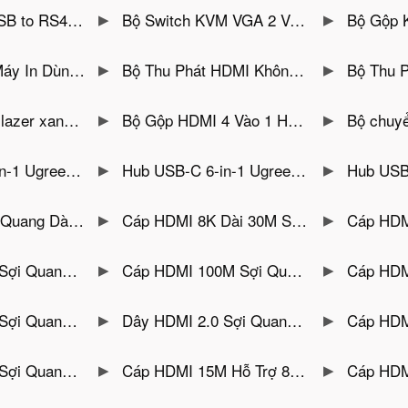
1083 – Chipset FTDI, Dài 1.5M
Bộ Switch KVM VGA 2 Vào 1 Ra Unitek U-8709ABK
Bộ Gộp KVM 4 Cổng VGA +USB San
4 Máy Tính DTECH DT-8341
Bộ Thu Phát HDMI Không Dây 4K Jasoz T-G192 Đầu Vào USB-C Khoảng Cách 50M Cho Máy Tính, Điện Thoại, Tablet
Bộ Thu Phát HDMI Không Dây 4K Jasoz T-
oo XR310 màu đen, dùng pin sạc
Bộ Gộp HDMI 4 Vào 1 Hỗ Trợ Multi-Viewer Full HD 1080P MT-Viki MT-SW041-B
Bộ chuyển đổi tách âm thanh HDMI ra HD
, 1X USB-C Tốc Độ 10Gbps, PD 100W, SD/TF
Hub USB-C 6-in-1 Ugreen 45000 Hỗ Trợ HDMI 4K@60Hz, 2x USB-A 10Gbps, Lan 1Gbps,USB-C 3.2 Gen2 10Gbps,PD 100W
Hub USB-C Sang HDMI 4K@60Hz, 2x USB 
 Trợ 8K@60Hz Ugreen 55509
Cáp HDMI 8K Dài 30M Sợi Quang Cao Cấp Hỗ Trợ HDR, eARC Ugreen 55508
Cáp HDMI 8K Sợi Quang Ca
K@240Hz HDR, eARC Ugreen 55504
Cáp HDMI 100M Sợi Quang Hỗ Trợ 4K@60Hz HDR 18Gbps Ugreen 45512
Cáp HDMI 2.0 Dài 80M Lõi Sợi
Trợ 4K@60Hz Ugreen 45508
Dây HDMI 2.0 Sợi Quang Dài 30M Hỗ Trợ 4K@60Hz Ugreen 45507
Cáp HDMI Sợi Quang 
Hỗ Trợ 4K@60Hz Ugreen 45503
Cáp HDMI 15M Hỗ Trợ 8K@60Hz, 4K@240Hz Ugreen 45437
Cáp HDMI 2.1 Dài 10M Hỗ Trợ 