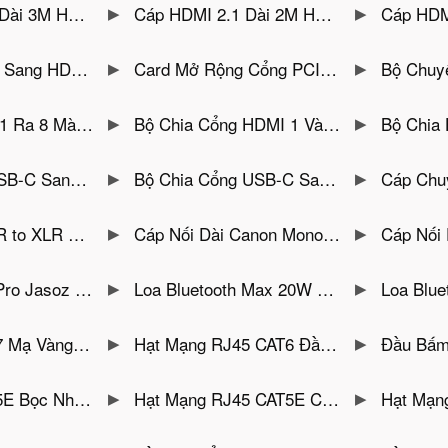
 4K@240Hz Ugreen 45433
Cáp HDMI 2.1 Dài 2M Hỗ Trợ 8K@60Hz HDR eARC 48Gbps Ugreen 45432
Cáp HDMI 8K@60Hz 
@60Hz Các chuẩn SD-SDI, HD-SDI, 3G-SDI
Card Mở Rộng Cổng PCIe Sang 2 Cổng USB 3.0 UNITEK Y-7301
Bộ Chuyển KVM HDMI 8 PC D
rợ 4K@30Hz Unitek V132A
Bộ Chia Cổng HDMI 1 Vào 4 Ra Hỗ Trợ 4K Unitek V131A
Bộ Chia HDMI 1 Ra 2 Unitek
0Hz Dài 1.8M Anker A8730
Bộ Chia Cổng USB-C Sang 4 Cổng USB-C Tốc Độ 10Gbps ,Hỗ Trợ 4K@60Hz, Sạc PD 100W Anker A8340
Cáp Chuyển USB-C Sang Di
o 6.5mm Jasoz C108
Cáp Nối Dài Canon Mono XLR Male to XLR Female Jasoz C107
Cáp Nối Dài Audio 
th 5.2 Ổn Định, Ghép Đôi TWS, Chống Nước IPX5
Loa Bluetooth Max 20W Jasoz T-K162 – Công Suất 20W, Pin 4000mAh, TWS, Chống Nước IPX5
Loa Bluetooth Mini Jasoz K112 Công S
Đuôi Jasoz T-E174 ( Hộp 50C)
Hạt Mạng RJ45 CAT6 Đầu Kết Nối Mạ vàng 3U Jasoz T-E158
Đầu Bấm Mạng CAT5e Hộp
U Hộp 100C Jasoz T-E159
Hạt Mạng RJ45 CAT5E Chân Bấm Mạ Vàng 3U Chống Cháy Jasoz T-E157
Hạt Mạng CAT 6 Bọc I