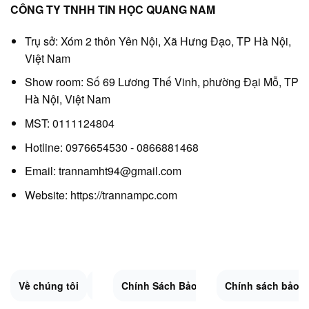
CÔNG TY TNHH TIN HỌC QUANG NAM
Trụ sở: Xóm 2 thôn Yên Nội, Xã Hưng Đạo, TP Hà Nội,
Việt Nam
Show room: Số 69 Lương Thế Vinh, phường Đại Mỗ, TP
Hà Nội, Việt Nam
MST: 0111124804
Hotline: 0976654530 - 0866881468
Email: trannamht94@gmail.com
Website:
https://trannampc.com
Về chúng tôi
Liên Hệ
Chính Sách Bảo Mật
Quy Định Chung
Chính sách bảo 
Đổi trả và hoàn 
Sitemap.XML