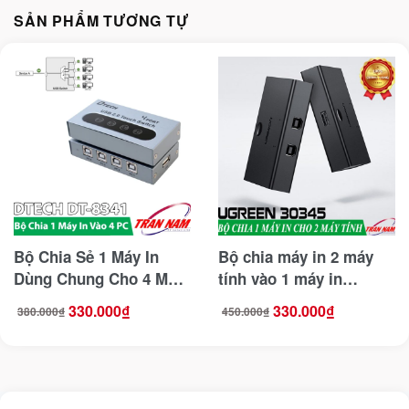
SẢN PHẨM TƯƠNG TỰ
Bộ Chia Sẻ 1 Máy In
Bộ chia máy in 2 máy
Dùng Chung Cho 4 Máy
tính vào 1 máy in
Tính DTECH DT-8341
Ugreen 30345 ( Dùng
330.000
₫
330.000
₫
380.000
₫
450.000
₫
Giá
Giá
Giá
Giá
nút chuyển đổi )
gốc
hiện
gốc
hiện
là:
tại
là:
tại
380.000₫.
là:
450.000₫.
là:
330.000₫.
330.000₫.