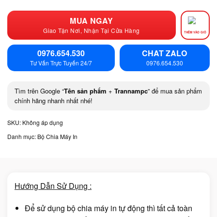
MUA NGAY
Giao Tận Nơi, Nhận Tại Cửa Hàng
THÊM VÀO GIỎ
0976.654.530
CHAT ZALO
Tư Vấn Trực Tuyến 24/7
0976.654.530
Tìm trên Google “
Tên sản phẩm
+
Trannampc
” để mua sản phẩm
chính hãng nhanh nhất nhé!
SKU:
Không áp dụng
Danh mục:
Bộ Chia Máy In
Hướng Dẫn Sử Dụng :
Để sử dụng bộ chia máy in tự động thì tất cả toàn