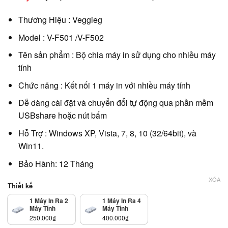
Thương Hiệu : Veggieg
Model : V-F501 /V-F502
Tên sản phẩm : Bộ chia máy in sử dụng cho nhiều máy
tính
Chức năng : Kết nối 1 máy in với nhiều máy tính
Dễ dàng cài đặt và chuyển đổi tự động qua phần mềm
USBshare hoặc nút bấm
Hỗ Trợ : Windows XP, Vista, 7, 8, 10 (32/64bit), và
Win11.
Bảo Hành: 12 Tháng
XÓA
Thiết kế
1 Máy In Ra 2
1 Máy In Ra 4
Máy Tính
Máy Tính
250.000
₫
400.000
₫