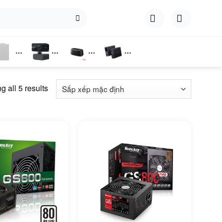
hụ
Webcam
Dock
Converter
iện
Cắm Ổ
 all 5 results
Cứng