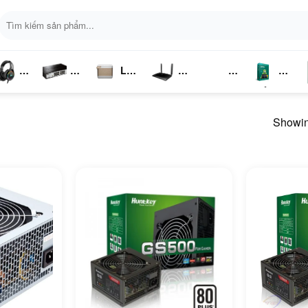
Tìm
kiếm:
Loa
ai
Switch
Bluetooth
4G LTE
Kich
Phần
P
ghe
Chia
Sóng
Mềm
K
Showing
Mạng