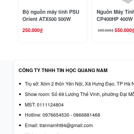
Bộ nguồn máy tính PSU
Nguồn Máy Tín
Orient ATX500 500W
CP400HP 400W
250.000
₫
550.000
590.000
₫
Giá
Giá
gốc
hiện
là:
tại
590.000₫.
là:
550.000₫.
CÔNG TY TNHH TIN HỌC QUANG NAM
Trụ sở: Xóm 2 thôn Yên Nội, Xã Hưng Đạo, TP Hà N
Show room: Số 69 Lương Thế Vinh, phường Đại Mỗ
MST: 0111124804
Hotline: 0976654530 - 0866881468
Email: trannamht94@gmail.com