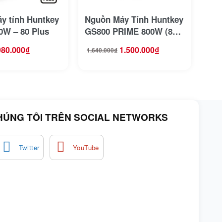
y tính Huntkey
Nguồn Máy Tính Huntkey
0W – 80 Plus
GS800 PRIME 800W (80
Plus/Non Modular)
980.000
₫
1.500.000
₫
1.640.000
₫
Giá
Giá
gốc
hiện
là:
tại
1.640.000₫.
là:
1.500.000₫.
HÚNG TÔI TRÊN SOCIAL NETWORKS