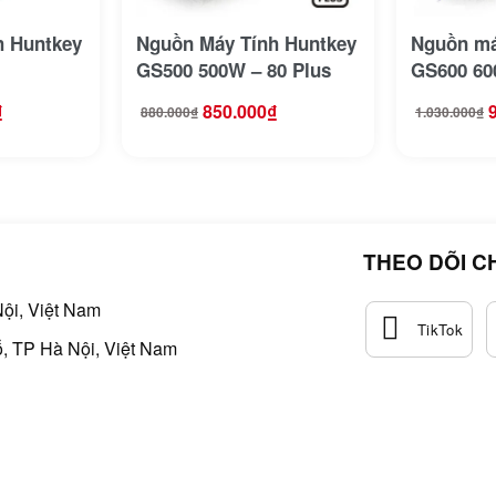
h Huntkey
Nguồn Máy Tính Huntkey
Nguồn má
GS500 500W – 80 Plus
GS600 60
₫
850.000
₫
880.000
₫
1.030.000
₫
Giá
Giá
Giá
Giá
gốc
hiện
gốc
hiện
là:
tại
là:
tại
880.000₫.
là:
1.030.000₫.
là:
850.000₫.
980.000₫.
THEO DÕI C
ội, Việt Nam
, TP Hà Nội, Việt Nam