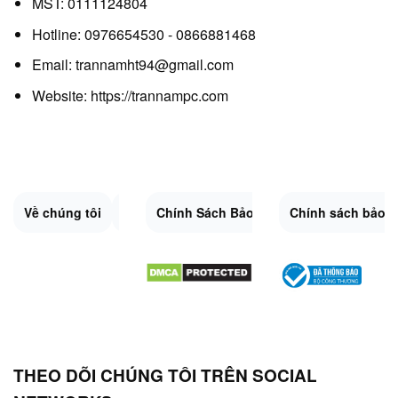
MST: 0111124804
Hotline: 0976654530 - 0866881468
Email: trannamht94@gmail.com
Website:
https://trannampc.com
Về chúng tôi
Liên Hệ
Chính Sách Bảo Mật
Quy Định Chung
Chính sách bảo 
Đổi trả và hoàn 
Sitemap.XML
THEO DÕI CHÚNG TÔI TRÊN SOCIAL