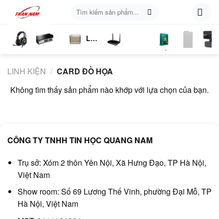
Skip
Tìm
to
kiếm:
content
Loa
ụ
Tai
Switch
Bluetooth
4G
Kich
Phần
Phụ
Web
n
Nghe
Chia
LTE
Sóng
Mềm
Kiện
LINH KIỆN
/
CARD ĐỒ HỌA
Mạng
Không tìm thấy sản phẩm nào khớp với lựa chọn của bạn.
CÔNG TY TNHH TIN HỌC QUANG NAM
Trụ sở: Xóm 2 thôn Yên Nội, Xã Hưng Đạo, TP Hà Nội,
Việt Nam
Show room: Số 69 Lương Thế Vinh, phường Đại Mỗ, TP
Hà Nội, Việt Nam