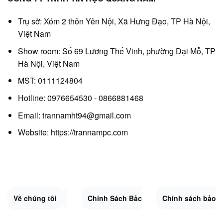
Trụ sở: Xóm 2 thôn Yên Nội, Xã Hưng Đạo, TP Hà Nội,
Việt Nam
Show room: Số 69 Lương Thế Vinh, phường Đại Mỗ, TP
Hà Nội, Việt Nam
MST: 0111124804
Hotline: 0976654530 - 0866881468
Email: trannamht94@gmail.com
Website:
https://trannampc.com
Về chúng tôi
Liên Hệ
Chính Sách Bảo Mật
Quy Định Chung
Chính sách bảo 
Đổi trả và hoàn 
Sitemap.XML