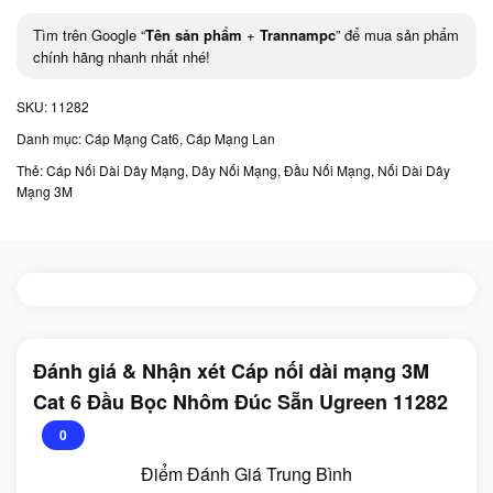
Tìm trên Google “
Tên sản phẩm
+
Trannampc
” để mua sản phẩm
chính hãng nhanh nhất nhé!
SKU:
11282
Danh mục:
Cáp Mạng Cat6
,
Cáp Mạng Lan
Thẻ:
Cáp Nối Dài Dây Mạng
,
Dây Nối Mạng
,
Đầu Nối Mạng
,
Nối Dài Dây
Mạng 3M
Đánh giá & Nhận xét Cáp nối dài mạng 3M
Cat 6 Đầu Bọc Nhôm Đúc Sẵn Ugreen 11282
0
Điểm Đánh Giá Trung Bình