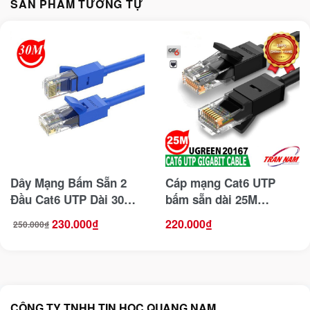
SẢN PHẨM TƯƠNG TỰ
Dây Mạng Bấm Sẵn 2
Cáp mạng Cat6 UTP
Đầu Cat6 UTP Dài 30M
bấm sẵn dài 25M
Ugreen 11209
Ugreen 20167
230.000
₫
220.000
₫
250.000
₫
Giá
Giá
gốc
hiện
là:
tại
250.000₫.
là:
230.000₫.
CÔNG TY TNHH TIN HỌC QUANG NAM