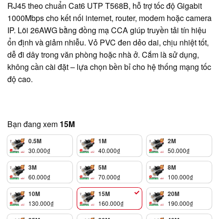
RJ45 theo chuẩn Cat6 UTP T568B, hỗ trợ tốc độ Gigabit
1000Mbps cho kết nối internet, router, modem hoặc camera
IP. Lõi 26AWG bằng đồng mạ CCA giúp truyền tải tín hiệu
ổn định và giảm nhiễu. Vỏ PVC đen dẻo dai, chịu nhiệt tốt,
dễ đi dây trong văn phòng hoặc nhà ở. Cắm là sử dụng,
không cần cài đặt – lựa chọn bền bỉ cho hệ thống mạng tốc
độ cao.
Bạn đang xem
15M
0.5M
1M
2M
30.000
₫
40.000
₫
50.000
₫
3M
5M
8M
60.000
₫
70.000
₫
100.000
₫
10M
15M
20M
130.000
₫
160.000
₫
190.000
₫