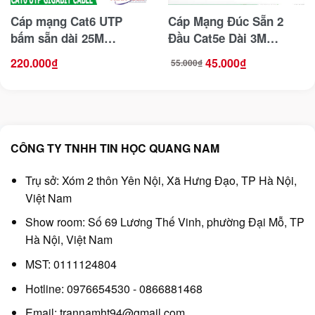
Cáp mạng Cat6 UTP
Cáp Mạng Đúc Sẵn 2
bấm sẵn dài 25M
Đầu Cat5e Dài 3M
Ugreen 20167
Ugreen 11232
220.000
₫
45.000
₫
55.000
₫
Giá
Giá
gốc
hiện
là:
tại
55.000₫.
là:
45.000₫.
CÔNG TY TNHH TIN HỌC QUANG NAM
Trụ sở: Xóm 2 thôn Yên Nội, Xã Hưng Đạo, TP Hà Nội,
Việt Nam
Show room: Số 69 Lương Thế Vinh, phường Đại Mỗ, TP
Hà Nội, Việt Nam
MST: 0111124804
Hotline: 0976654530 - 0866881468
Email: trannamht94@gmail.com