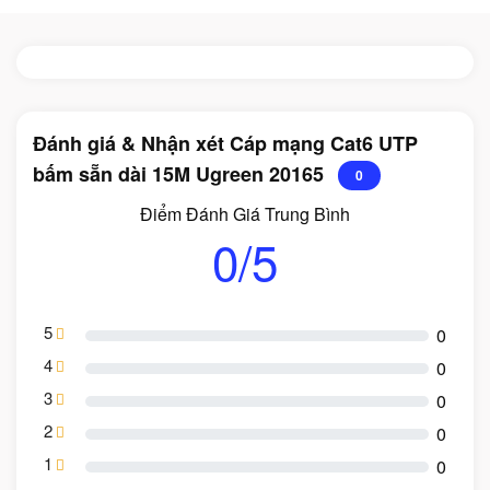
Đánh giá & Nhận xét Cáp mạng Cat6 UTP
bấm sẵn dài 15M Ugreen 20165
0
Điểm Đánh Giá Trung Bình
0/5
5
0
4
0
3
0
2
0
1
0