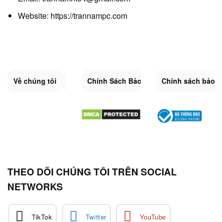
Website:
https://trannampc.com
Về chúng tôi
Liên Hệ
Chính Sách Bảo Mật
Quy Định Chung
Chính sách bảo 
Đổi trả và hoàn 
Sitemap.XML
THEO DÕI CHÚNG TÔI TRÊN SOCIAL
NETWORKS