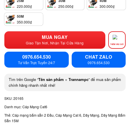
25M
30M
40M
220.000
₫
250.000
₫
300.000
₫
50M
350.000
₫
MUA NGAY
Giao Tận Nơi, Nhận Tại Cửa Hàng
THÊM VÀO GIỎ
0976.654.530
CHAT ZALO
Tư Vấn Trực Tuyến 24/7
0976.654.530
Tìm trên Google “
Tên sản phẩm
+
Trannampc
” để mua sản phẩm
chính hãng nhanh nhất nhé!
SKU:
20165
Danh mục:
Cáp Mạng Cat6
Thẻ:
Cáp mạng bấm sẵn 2 Đầu
,
Cáp Mạng Cat 6
,
Dây Mạng
,
Dây Mạng Bấm
Sẵn 15M