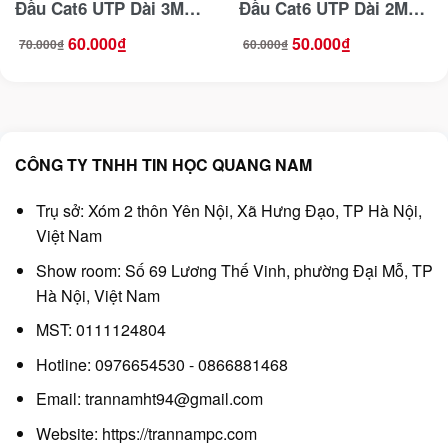
Đầu Cat6 UTP Dài 3M
Đầu Cat6 UTP Dài 2M
Ugreen 11203
Ugreen 11202
60.000
₫
50.000
₫
70.000
₫
60.000
₫
Giá
Giá
Giá
Giá
gốc
hiện
gốc
hiện
là:
tại
là:
tại
70.000₫.
là:
60.000₫.
là:
60.000₫.
50.000₫.
CÔNG TY TNHH TIN HỌC QUANG NAM
Trụ sở: Xóm 2 thôn Yên Nội, Xã Hưng Đạo, TP Hà Nội,
Việt Nam
Show room: Số 69 Lương Thế Vinh, phường Đại Mỗ, TP
Hà Nội, Việt Nam
MST: 0111124804
Hotline: 0976654530 - 0866881468
Email: trannamht94@gmail.com
Website:
https://trannampc.com