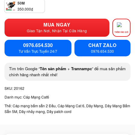
50M
350.000
₫
MUA NGAY
Giao Tận Nơi, Nhận Tại Cửa Hàng
THÊM VÀO GIỎ
0976.654.530
CHAT ZALO
Tư Vấn Trực Tuyến 24/7
0976.654.530
Tìm trên Google “
Tên sản phẩm
+
Trannampc
” để mua sản phẩm
chính hãng nhanh nhất nhé!
SKU:
20162
Danh mục:
Cáp Mạng Cat6
Thẻ:
Cáp mạng bấm sẵn 2 Đầu
,
Cáp Mạng Cat 6
,
Dây Mạng
,
Dây Mạng Bấm
Sẵn 5M
,
Dây nhảy mạng
,
Dây patch cord