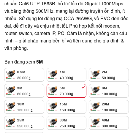
chuẩn Cat6 UTP T568B, hỗ trợ tốc độ Gigabit 1000Mbps
và băng thông 500MHz, mang lại đường truyền ổn định, ít
nhiễu. Sử dụng lõi đồng mạ CCA 26AWG, vỏ PVC đen dẻo
dai, dễ đi dây và chịu nhiệt tốt. Phù hợp kết nối modem,
router, switch, camera IP, PC. Cắm là nhận, không cần cấu
hình – giải pháp mạng bền bỉ và tiện dụng cho gia đình &
văn phòng.
Bạn đang xem
5M
0.5M
1M
2M
30.000
₫
40.000
₫
50.000
₫
3M
5M
8M
60.000
₫
70.000
₫
100.000
₫
10M
15M
20M
130.000
₫
160.000
₫
190.000
₫
25M
30M
40M
220.000
₫
250.000
₫
300.000
₫