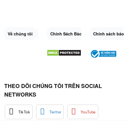
Về chúng tôi
Liên Hệ
Chính Sách Bảo Mật
Quy Định Chung
Chính sách bảo 
Đổi trả và hoàn 
Sitemap.XML
THEO DÕI CHÚNG TÔI TRÊN SOCIAL
NETWORKS