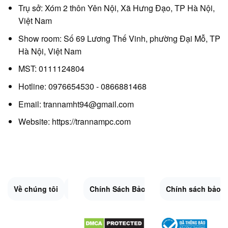
Trụ sở: Xóm 2 thôn Yên Nội, Xã Hưng Đạo, TP Hà Nội,
Việt Nam
Show room: Số 69 Lương Thế Vinh, phường Đại Mỗ, TP
Hà Nội, Việt Nam
MST: 0111124804
Hotline: 0976654530 - 0866881468
Email: trannamht94@gmail.com
Website:
https://trannampc.com
Về chúng tôi
Liên Hệ
Chính Sách Bảo Mật
Quy Định Chung
Chính sách bảo 
Đổi trả và hoàn 
Sitemap.XML