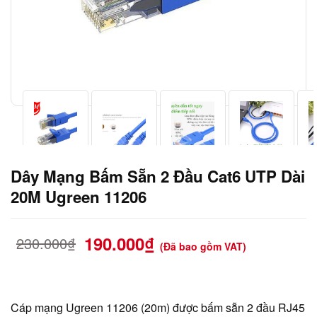
Dây Mạng Bấm Sẵn 2 Đầu Cat6 UTP Dài
20M Ugreen 11206
190.000
₫
230.000
₫
(Đã bao gồm VAT)
Cáp mạng Ugreen 11206 (20m) được bấm sẵn 2 đầu RJ45