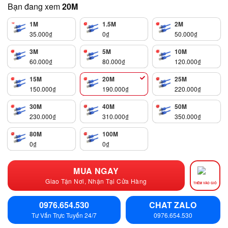
Bạn đang xem
20M
1M
1.5M
2M
35.000
₫
0
₫
50.000
₫
3M
5M
10M
60.000
₫
80.000
₫
120.000
₫
15M
20M
25M
150.000
₫
190.000
₫
220.000
₫
30M
40M
50M
230.000
₫
310.000
₫
350.000
₫
80M
100M
0
₫
0
₫
MUA NGAY
Giao Tận Nơi, Nhận Tại Cửa Hàng
THÊM VÀO GIỎ
0976.654.530
CHAT ZALO
Tư Vấn Trực Tuyến 24/7
0976.654.530