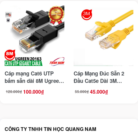
Cáp mạng Cat6 UTP
Cáp Mạng Đúc Sẵn 2
bấm sẵn dài 8M Ugreen
Đầu Cat5e Dài 3M
20163
Ugreen 11232
100.000
₫
45.000
₫
120.000
₫
55.000
₫
Giá
Giá
Giá
Giá
gốc
hiện
gốc
hiện
là:
tại
là:
tại
120.000₫.
là:
55.000₫.
là:
100.000₫.
45.000₫.
CÔNG TY TNHH TIN HỌC QUANG NAM