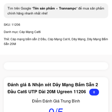
Tìm trên Google “
Tên sản phẩm
+
Trannampc
” để mua sản phẩm
chính hãng nhanh nhất nhé!
SKU:
11206
Danh mục:
Cáp Mạng Cat6
Thẻ:
Cáp mạng bấm sẵn 2 Đầu
,
Cáp Mạng Cat 6
,
Dây Mạng
,
Dây Mạng Bấm
Sẵn 20M
Đánh giá & Nhận xét Dây Mạng Bấm Sẵn 2
Đầu Cat6 UTP Dài 20M Ugreen 11206
0
Điểm Đánh Giá Trung Bình
0/5