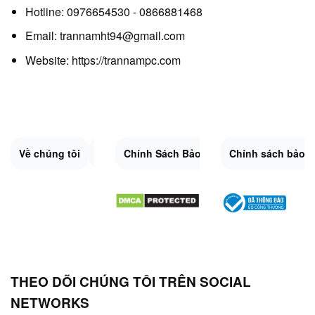
Hotline: 0976654530 - 0866881468
Email: trannamht94@gmail.com
Website:
https://trannampc.com
Về chúng tôi
Liên Hệ
Chính Sách Bảo Mật
Quy Định Chung
Chính sách bảo 
Đổi trả và hoàn 
Sitemap.XML
THEO DÕI CHÚNG TÔI TRÊN SOCIAL
NETWORKS