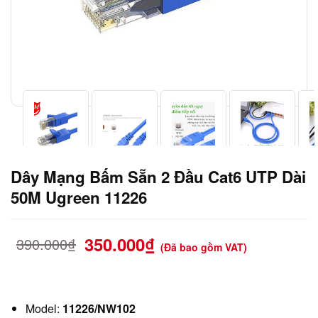
Dây Mạng Bấm Sẵn 2 Đầu Cat6 UTP Dài
50M Ugreen 11226
350.000
₫
390.000
₫
(Đã bao gồm VAT)
Model:
11226/NW102