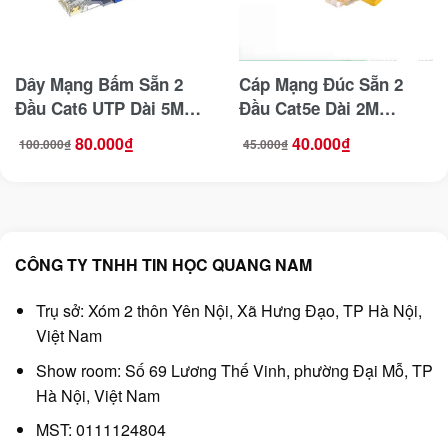
Dây Mạng Bấm Sẵn 2
Cáp Mạng Đúc Sẵn 2
Đầu Cat6 UTP Dài 5M
Đầu Cat5e Dài 2M
Ugreen 11204
Ugreen 11231
80.000
₫
40.000
₫
100.000
₫
45.000
₫
Giá
Giá
Giá
Giá
gốc
hiện
gốc
hiện
là:
tại
là:
tại
100.000₫.
là:
45.000₫.
là:
80.000₫.
40.000₫.
CÔNG TY TNHH TIN HỌC QUANG NAM
Trụ sở: Xóm 2 thôn Yên Nội, Xã Hưng Đạo, TP Hà Nội,
Việt Nam
Show room: Số 69 Lương Thế Vinh, phường Đại Mỗ, TP
Hà Nội, Việt Nam
MST: 0111124804