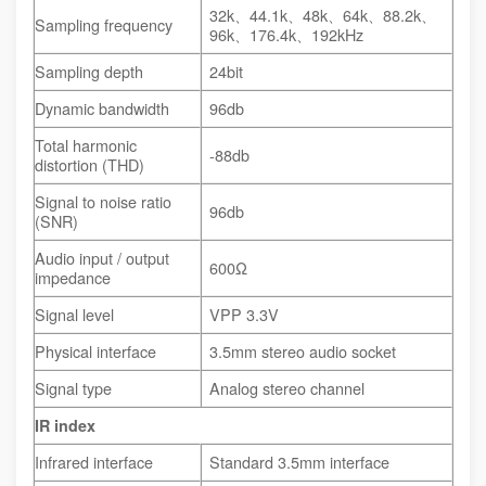
32k、44.1k、48k、64k、88.2k、
Sampling frequency
96k、176.4k、192kHz
Sampling depth
24bit
Dynamic bandwidth
96db
Total harmonic
-88db
distortion (THD)
Signal to noise ratio
96db
(SNR)
Audio input / output
600Ω
impedance
Signal level
VPP 3.3V
Physical interface
3.5mm stereo audio socket
Signal type
Analog stereo channel
IR index
Infrared interface
Standard 3.5mm interface