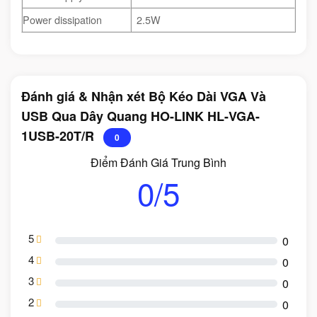
Power dissipation
2.5W
Đánh giá & Nhận xét Bộ Kéo Dài VGA Và
USB Qua Dây Quang HO-LINK HL-VGA-
1USB-20T/R
0
Điểm Đánh Giá Trung Bình
0/5
5
0
4
0
3
0
2
0