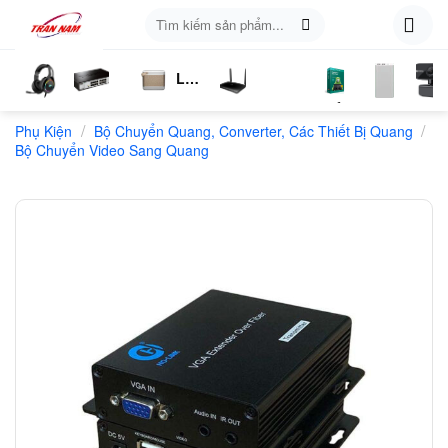
Skip
Tìm
to
kiếm:
content
Loa
ụ
Tai
Switch
Bluetooth
4G
Kich
Phần
Phụ
Web
/
/
n
Phụ Kiện
Nghe
Chia
Bộ Chuyển Quang, Converter, Các Thiết Bị Quang
LTE
Sóng
Mềm
Kiện
Bộ Chuyển Video Sang Quang
Mạng