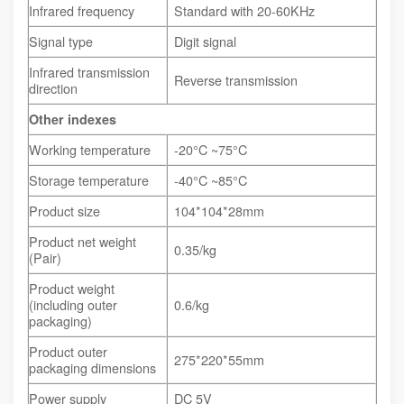
Infrared frequency
Standard with 20-60KHz
Signal type
Digit signal
Infrared transmission
Reverse transmission
direction
Other indexes
Working temperature
-20°C ~75°C
Storage temperature
-40°C ~85°C
Product size
104*104*28mm
Product net weight
0.35/kg
(Pair)
Product weight
(including outer
0.6/kg
packaging)
Product outer
275*220*55mm
packaging dimensions
Power supply
DC 5V