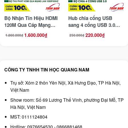
Bộ Nhận Tín Hiệu HDMI
Hub chia cổng USB
120M Qua Cáp Mạng
sang 4 cổng USB 3.0
Lan RJ45 Ugreen 40283
Ugreen 20290 ( Dây Dài
1.600.000
₫
220.000
₫
1.860.000
₫
250.000
₫
Giá
Giá
Giá
Giá
(Receiver)
50CM )
gốc
hiện
gốc
hiện
là:
tại
là:
tại
1.860.000₫.
là:
250.000₫.
là:
1.600.000₫.
220.000₫.
CÔNG TY TNHH TIN HỌC QUANG NAM
Trụ sở: Xóm 2 thôn Yên Nội, Xã Hưng Đạo, TP Hà Nội,
Việt Nam
Show room: Số 69 Lương Thế Vinh, phường Đại Mỗ, TP
Hà Nội, Việt Nam
MST: 0111124804
Hotline: 0976654530 - 0866881468