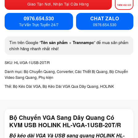
Giao Tận Nơi, Nhận Tại Cửa Hàng
THÊM VÀO GIỎ
0976.654.530
CHAT ZALO
Tư Vấn Trực Tuyến 24/7
0976.654.530
Tìm trên Google “
Tên sản phẩm
+
Trannampc
” để mua sản phẩm
chính hãng nhanh nhất nhé!
SKU:
HL-VGA-1USB-20T/R
Danh mục:
Bộ Chuyển Quang, Converter, Các Thiết Bị Quang
,
Bộ Chuyển
Video Sang Quang
,
Phụ kiện
Thẻ:
Bộ Kéo Dài VGA
,
Bộ Kéo Dài VGA Qua Dây Quang
,
HOLINK
Bộ Chuyển VGA Sang Dây Quang Có
KVM USB HOLINK HL-VGA-1USB-20T/R
Bộ kéo dài VGA Và USB sang quang HOLINK HL-