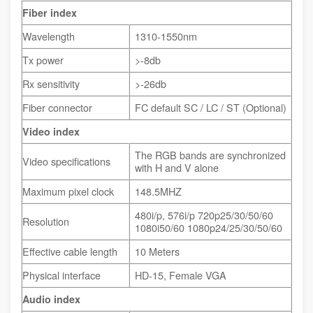
Fiber index
Wavelength
1310-1550nm
Tx power
>-8db
Rx sensitivity
>-26db
Fiber connector
FC default SC / LC / ST (Optional)
Video index
The RGB bands are synchronized
Video specifications
with H and V alone
Maximum pixel clock
148.5MHZ
480i/p, 576i/p 720p25/30/50/60
Resolution
1080i50/60 1080p24/25/30/50/60
Effective cable length
10 Meters
Physical interface
HD-15, Female VGA
Audio index