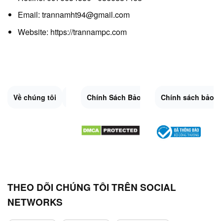
Email: trannamht94@gmail.com
Website:
https://trannampc.com
Về chúng tôi
Liên Hệ
Chính Sách Bảo Mật
Quy Định Chung
Chính sách bảo 
Đổi trả và hoàn 
Sitemap.XML
THEO DÕI CHÚNG TÔI TRÊN SOCIAL
NETWORKS