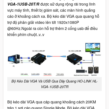
VGA-1USB-20T/R
được sử dụng rộng rãi trong lĩnh
vực máy tính, thiết bị giám sát, các màn hình quảng
cáo ở khoảng cách xa. Bộ kéo dài VGA qua quang hỗ
trợ độ phân giải video lên tới 1920x1080P
@60Hz.Ngoài ra còn hỗ trợ thêm 2 cổng usb để điều
khiển phím chuột..v..v
Bộ Kéo Dài VGA Và USB Qua Dây Quang HO-LINK HL-
VGA-1USB-20TR
Bộ kéo dài VGA qua cáp quang khoảng cách 20KM
trên 1 sợi cáp quang Single Mode. Bộ kéo dài VGA