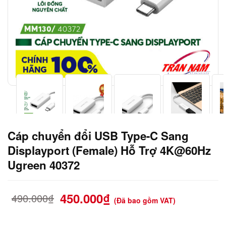
Cáp chuyển đổi USB Type-C Sang
Displayport (Female) Hỗ Trợ 4K@60Hz
Ugreen 40372
450.000
₫
490.000
₫
(Đã bao gồm VAT)