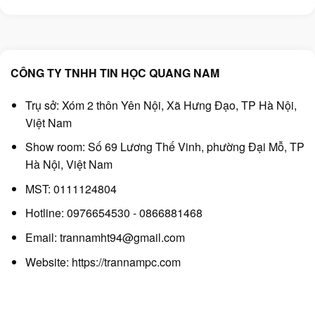
là:
tại
là:
tại
290.000₫.
là:
290.000₫.
là:
250.000₫.
250.000₫.
CÔNG TY TNHH TIN HỌC QUANG NAM
Trụ sở: Xóm 2 thôn Yên Nội, Xã Hưng Đạo, TP Hà Nội,
Việt Nam
Show room: Số 69 Lương Thế Vinh, phường Đại Mỗ, TP
Hà Nội, Việt Nam
MST: 0111124804
Hotline: 0976654530 - 0866881468
Email: trannamht94@gmail.com
Website:
https://trannampc.com