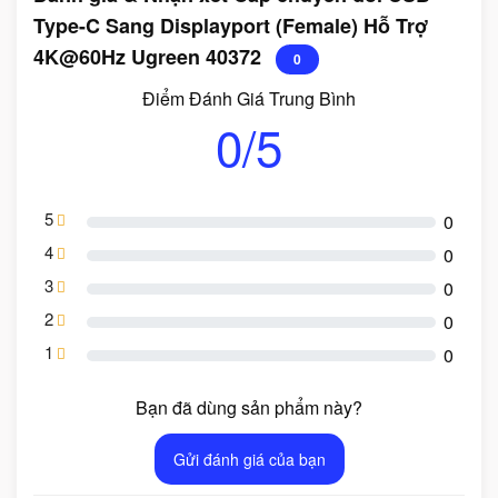
Type-C Sang Displayport (Female) Hỗ Trợ
4K@60Hz Ugreen 40372
0
Điểm Đánh Giá Trung Bình
0/5
5
0
4
0
3
0
2
0
1
0
Bạn đã dùng sản phẩm này?
Gửi đánh giá của bạn