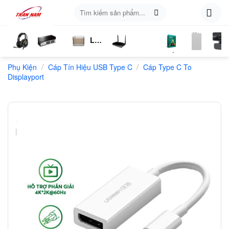
Skip
Tìm
to
kiếm:
content
Loa
ụ
Tai
Switch
Bluetooth
4G
Kich
Phần
Phụ
Web
/
/
n
Phụ Kiện
Nghe
Chia
Cáp Tín Hiệu USB Type C
LTE
Sóng
Cáp Type C To
Mềm
Kiện
Displayport
Mạng