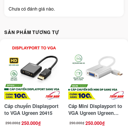
Chưa có đánh giá nào.
SẢN PHẨM TƯƠNG TỰ
Cáp chuyển Displayport
Cáp Mini Displayport to
to VGA Ugreen 20415
VGA Ugreen Ugreen
10403 ( Vỏ Nhôm )
250.000
₫
250.000
₫
290.000
₫
290.000
₫
Giá
Giá
Giá
Giá
gốc
hiện
gốc
hiện