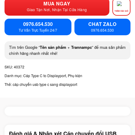
MUA NGAY
Giao Tận Nơi, Nhận Tại Cửa Hàng
THÊM VÀO GIỎ
0976.654.530
CHAT ZALO
Tư Vấn Trực Tuyến 24/7
0976.654.530
Tìm trên Google “
Tên sản phẩm
+
Trannampc
” để mua sản phẩm
chính hãng nhanh nhất nhé!
SKU:
40372
Danh mục:
Cáp Type C to Displayport
,
Phụ kiện
Thẻ:
cáp chuyển usb type c sang displayport
Đánh giá & Nhận xét Cáp chuyển đổi USB