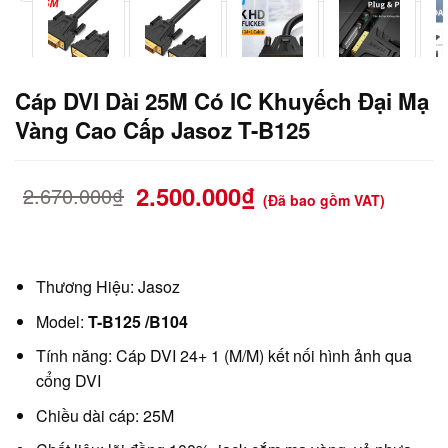
Cáp DVI Dài 25M Có IC Khuyếch Đại Mạ
Vàng Cao Cấp Jasoz T-B125
2.500.000
₫
2.670.000
₫
(Đã bao gồm VAT)
Thương Hiệu: Jasoz
Model:
T-B125 /B104
Tính năng: Cáp DVI 24+ 1 (M/M) kết nối hình ảnh qua
cổng DVI
Chiều dài cáp: 25M