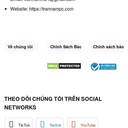
Website:
https://trannampc.com
Về chúng tôi
Liên Hệ
Chính Sách Bảo Mật
Quy Định Chung
Chính sách bảo 
Đổi trả và hoàn 
Sitemap.XML
THEO DÕI CHÚNG TÔI TRÊN SOCIAL
NETWORKS