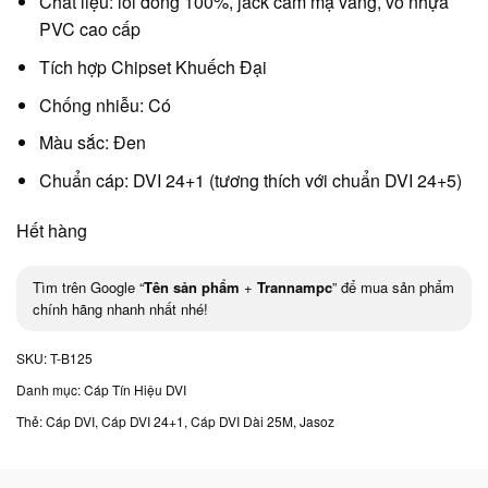
Chất liệu: lõi đồng 100%, jack cắm mạ vàng, vỏ nhựa
PVC cao cấp
Tích hợp Chipset Khuếch Đại
Chống nhiễu: Có
Màu sắc: Đen
Chuẩn cáp: DVI 24+1 (tương thích với chuẩn DVI 24+5)
Hết hàng
Tìm trên Google “
Tên sản phẩm
+
Trannampc
” để mua sản phẩm
chính hãng nhanh nhất nhé!
SKU:
T-B125
Danh mục:
Cáp Tín Hiệu DVI
Thẻ:
Cáp DVI
,
Cáp DVI 24+1
,
Cáp DVI Dài 25M
,
Jasoz