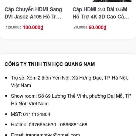
Cáp Chuyển HDMI Sang
Cáp HDMI 2.0 Dài 0.5M
DVI Jasoz A105 Hỗ Trợ
Hỗ Trợ 4K 3D Cao Cấp
2 Chiều Đầu Cắm Mạ
Jasoz T-A251
100.000
₫
60.000
₫
120.000
₫
70.000
₫
Giá
Giá
Giá
Giá
Vàng Dài 1.5M
gốc
hiện
gốc
hiện
là:
tại
là:
tại
120.000₫.
là:
70.000₫.
là:
100.000₫.
60.000₫.
CÔNG TY TNHH TIN HỌC QUANG NAM
Trụ sở: Xóm 2 thôn Yên Nội, Xã Hưng Đạo, TP Hà Nội,
Việt Nam
Show room: Số 69 Lương Thế Vinh, phường Đại Mỗ, TP
Hà Nội, Việt Nam
MST: 0111124804
Hotline: 0976654530 - 0866881468
Email: trannamht94@gmail.com