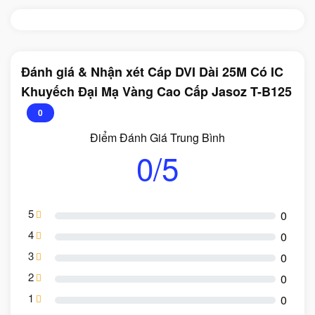
Đánh giá & Nhận xét Cáp DVI Dài 25M Có IC
Khuyếch Đại Mạ Vàng Cao Cấp Jasoz T-B125
0
Điểm Đánh Giá Trung Bình
0/5
5
0
4
0
3
0
2
0
1
0