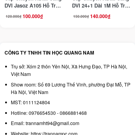
DVI Jasoz A105 Hỗ Trợ
DVI 24+1 Dài 1M Hỗ Trợ
2 Chiều Đầu Cắm Mạ
2 Chiều Ugreen 30116
100.000
₫
140.000
₫
120.000
₫
150.000
₫
Giá
Giá
Giá
Giá
Vàng Dài 1.5M
gốc
hiện
gốc
hiện
là:
tại
là:
tại
120.000₫.
là:
150.000₫.
là:
100.000₫.
140.000₫.
CÔNG TY TNHH TIN HỌC QUANG NAM
Trụ sở: Xóm 2 thôn Yên Nội, Xã Hưng Đạo, TP Hà Nội,
Việt Nam
Show room: Số 69 Lương Thế Vinh, phường Đại Mỗ, TP
Hà Nội, Việt Nam
MST: 0111124804
Hotline: 0976654530 - 0866881468
Email: trannamht94@gmail.com
Website:
https://trannampc.com