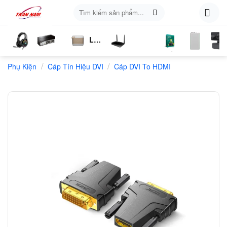
Skip
Tìm
to
kiếm:
content
Loa
ụ
Tai
Switch
Bluetooth
4G
Kich
Phần
Phụ
Web
/
/
n
Phụ Kiện
Nghe
Chia
Cáp Tín Hiệu DVI
LTE
Cáp DVI To HDMI
Sóng
Mềm
Kiện
Mạng