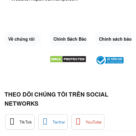
Về chúng tôi
Liên Hệ
Chính Sách Bảo Mật
Quy Định Chung
Chính sách bảo 
Đổi trả và hoàn 
Sitemap.XML
THEO DÕI CHÚNG TÔI TRÊN SOCIAL
NETWORKS