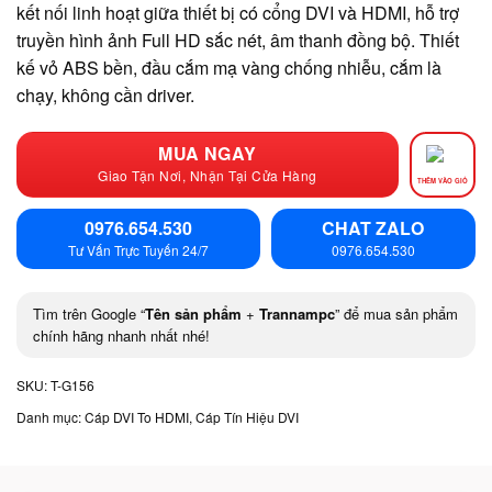
kết nối linh hoạt giữa thiết bị có cổng DVI và HDMI, hỗ trợ
truyền hình ảnh Full HD sắc nét, âm thanh đồng bộ. Thiết
kế vỏ ABS bền, đầu cắm mạ vàng chống nhiễu, cắm là
chạy, không cần driver.
MUA NGAY
Giao Tận Nơi, Nhận Tại Cửa Hàng
THÊM VÀO GIỎ
0976.654.530
CHAT ZALO
Tư Vấn Trực Tuyến 24/7
0976.654.530
Tìm trên Google “
Tên sản phẩm
+
Trannampc
” để mua sản phẩm
chính hãng nhanh nhất nhé!
SKU:
T-G156
Danh mục:
Cáp DVI To HDMI
,
Cáp Tín Hiệu DVI