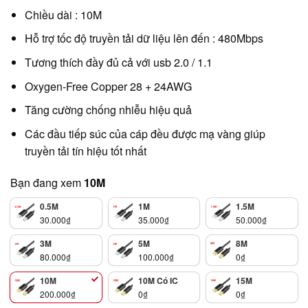
Chiều dài : 10M
Hỗ trợ tốc độ truyền tải dữ liệu lên đến : 480Mbps
Tương thích đầy đủ cả với usb 2.0 / 1.1
Oxygen-Free Copper 28 + 24AWG
Tăng cường chống nhiễu hiệu quả
Các đầu tiếp súc của cáp đều được mạ vàng giúp
truyền tải tín hiệu tốt nhất
Bạn đang xem
10M
0.5M
1M
1.5M
30.000
₫
35.000
₫
50.000
₫
3M
5M
8M
80.000
₫
100.000
₫
0
₫
10M
10M Có IC
15M
200.000
₫
0
₫
0
₫