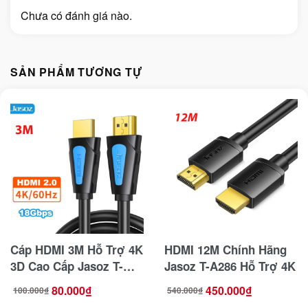
Chưa có đánh giá nào.
SẢN PHẨM TƯƠNG TỰ
Cáp HDMI 3M Hỗ Trợ 4K
HDMI 12M Chính Hãng
3D Cao Cấp Jasoz T-
Jasoz T-A286 Hỗ Trợ 4K
A219 Chuẩn 2.0
80.000
₫
450.000
₫
100.000
₫
540.000
₫
Giá
Giá
Giá
Giá
gốc
hiện
gốc
hiện
là:
tại
là:
tại