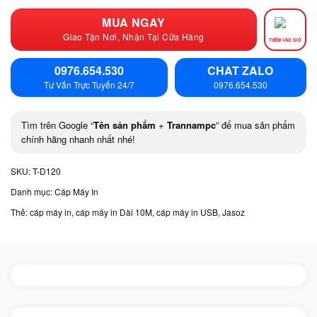
MUA NGAY
Giao Tận Nơi, Nhận Tại Cửa Hàng
THÊM VÀO GIỎ
0976.654.530
CHAT ZALO
Tư Vấn Trực Tuyến 24/7
0976.654.530
Tìm trên Google “
Tên sản phẩm
+
Trannampc
” để mua sản phẩm
chính hãng nhanh nhất nhé!
SKU:
T-D120
Danh mục:
Cáp Máy In
Thẻ:
cáp máy in
,
cáp máy in Dài 10M
,
cáp máy in USB
,
Jasoz