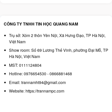
100.000₫.
là:
540.000₫.
là:
80.000₫.
450.000₫.
CÔNG TY TNHH TIN HỌC QUANG NAM
Trụ sở: Xóm 2 thôn Yên Nội, Xã Hưng Đạo, TP Hà Nội,
Việt Nam
Show room: Số 69 Lương Thế Vinh, phường Đại Mỗ, TP
Hà Nội, Việt Nam
MST: 0111124804
Hotline: 0976654530 - 0866881468
Email: trannamht94@gmail.com
Website:
https://trannampc.com