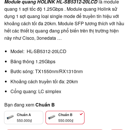
Module quang HOLINK HL-SB5312-20LCD
là module
quang 1 sợi tốc độ 1.25Gbps . Module quang Holink sử
dụng 1 sợi quang loại single mode để truyền tín hiệu với
khoảng cách tối đa 20km. Module SFP tương thích với hầu
hết các thiết bị quang đang phổ biến trên thị trường hiện
này như Cisco, 3onedata …
Model: HL-SB5312-20LCD
Băng thông 1.25Gbps
Bước sóng: TX1550nm/RX1310nm
Khoảng cách truyền tối đa: 20km
Cổng quang: LC simplex
Bạn đang xem
Chuẩn B
Chuẩn A
Chuẩn B
550.000
₫
550.000
₫