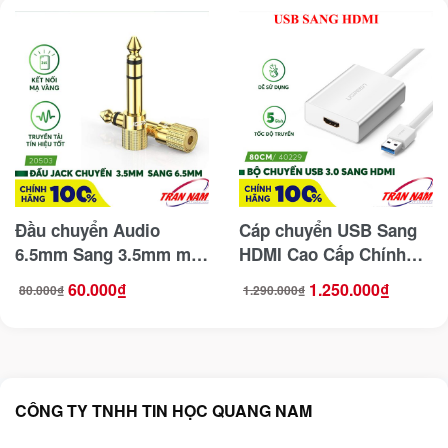
Đầu chuyển Audio
Cáp chuyển USB Sang
6.5mm Sang 3.5mm mạ
HDMI Cao Cấp Chính
vàng 24K Ugreen 20503
Hãng Ugreen 40229
60.000
₫
1.250.000
₫
80.000
₫
1.290.000
₫
Giá
Giá
Giá
Giá
gốc
hiện
gốc
hiện
là:
tại
là:
tại
80.000₫.
là:
1.290.000₫.
là:
60.000₫.
1.250.000₫.
CÔNG TY TNHH TIN HỌC QUANG NAM