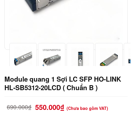
Module quang 1 Sợi LC SFP HO-LINK
HL-SB5312-20LCD ( Chuẩn B )
550.000
₫
690.000
₫
(Chưa bao gồm VAT)