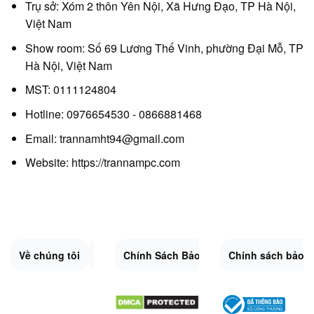
Trụ sở: Xóm 2 thôn Yên Nội, Xã Hưng Đạo, TP Hà Nội,
Việt Nam
Show room: Số 69 Lương Thế Vinh, phường Đại Mỗ, TP
Hà Nội, Việt Nam
MST: 0111124804
Hotline: 0976654530 - 0866881468
Email: trannamht94@gmail.com
Website:
https://trannampc.com
Về chúng tôi
Liên Hệ
Chính Sách Bảo Mật
Quy Định Chung
Chính sách bảo 
Đổi trả và hoàn 
Sitemap.XML