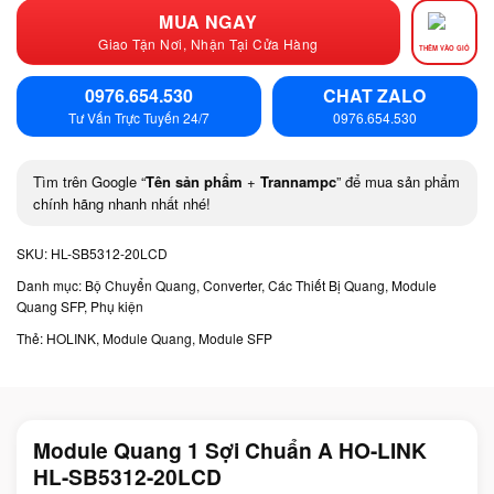
MUA NGAY
Giao Tận Nơi, Nhận Tại Cửa Hàng
THÊM VÀO GIỎ
0976.654.530
CHAT ZALO
Tư Vấn Trực Tuyến 24/7
0976.654.530
Tìm trên Google “
Tên sản phẩm
+
Trannampc
” để mua sản phẩm
chính hãng nhanh nhất nhé!
SKU:
HL-SB5312-20LCD
Danh mục:
Bộ Chuyển Quang, Converter, Các Thiết Bị Quang
,
Module
Quang SFP
,
Phụ kiện
Thẻ:
HOLINK
,
Module Quang
,
Module SFP
Module Quang 1 Sợi Chuẩn A HO-LINK
HL-SB5312-20LCD