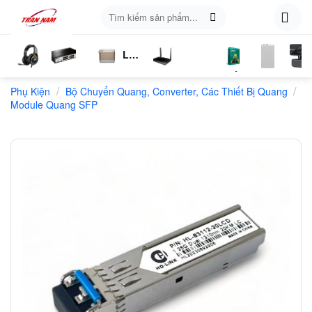
Skip
Tìm
to
kiếm:
content
Loa
ụ
Tai
Switch
Bluetooth
4G
Kich
Phần
Phụ
Web
/
/
n
Phụ Kiện
Nghe
Chia
Bộ Chuyển Quang, Converter, Các Thiết Bị Quang
LTE
Sóng
Mềm
Kiện
Module Quang SFP
Mạng