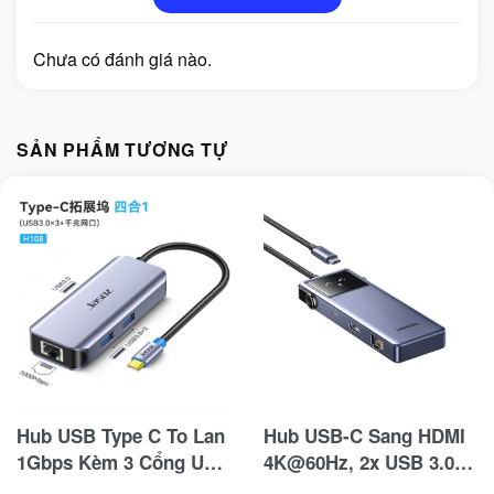
Chưa có đánh giá nào.
SẢN PHẨM TƯƠNG TỰ
Hub USB Type C To Lan
Hub USB-C Sang HDMI
1Gbps Kèm 3 Cổng USB
4K@60Hz, 2x USB 3.0,
3.0 Jasoz T-H108
2x USB-C , 1x USB 2.0,