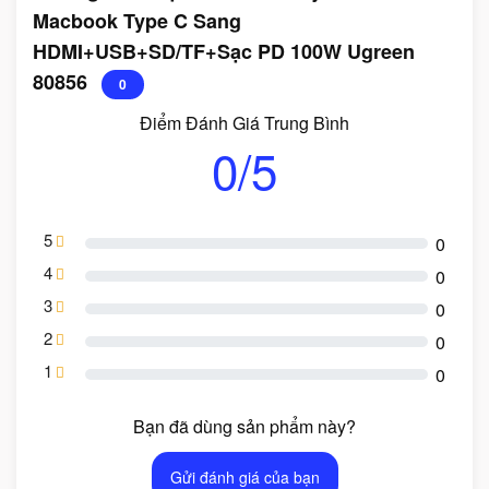
Macbook Type C Sang
HDMI+USB+SD/TF+Sạc PD 100W Ugreen
80856
0
Điểm Đánh Giá Trung Bình
0/5
5
0
4
0
3
0
2
0
1
0
Bạn đã dùng sản phẩm này?
Gửi đánh giá của bạn