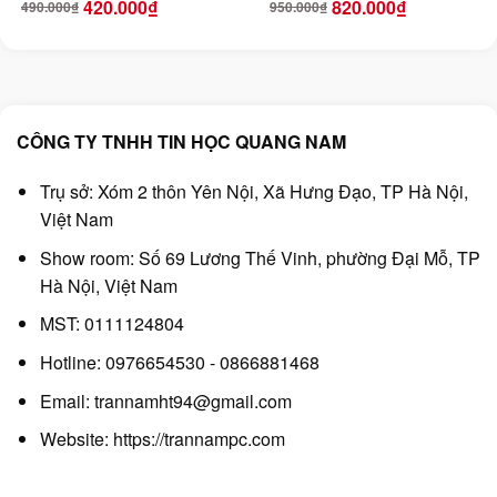
420.000
₫
820.000
₫
490.000
₫
950.000
₫
Giá
Giá
Giá
Giá
1x RJ45 1Gbps, PD
gốc
hiện
gốc
hiện
là:
tại
là:
tại
490.000₫.
là:
950.000₫.
là:
100W Ugreen 45155
420.000₫.
820.000₫.
CÔNG TY TNHH TIN HỌC QUANG NAM
Trụ sở: Xóm 2 thôn Yên Nội, Xã Hưng Đạo, TP Hà Nội,
Việt Nam
Show room: Số 69 Lương Thế Vinh, phường Đại Mỗ, TP
Hà Nội, Việt Nam
MST: 0111124804
Hotline: 0976654530 - 0866881468
Email: trannamht94@gmail.com
Website:
https://trannampc.com