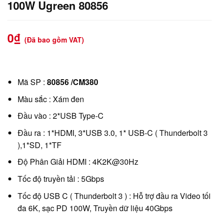
100W Ugreen 80856
0
₫
(Đã bao gồm VAT)
Mã SP :
80856 /CM380
Màu sắc : Xám đen
Đầu vào : 2*USB Type-C
Đầu ra : 1*HDMI, 3*USB 3.0, 1* USB-C ( Thunderbolt 3
),1*SD, 1*TF
Độ Phân Giải HDMI : 4K2K@30Hz
Tốc độ truyền tải : 5Gbps
Tốc độ USB C ( Thunderbolt 3 ) : Hỗ trợ đầu ra Video tối
đa 6K, sạc PD 100W, Truyền dữ liệu 40Gbps