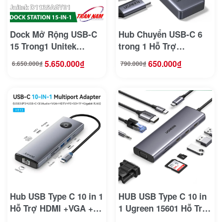
Dock Mở Rộng USB-C
Hub Chuyển USB-C 6
15 Trong1 Unitek
trong 1 Hỗ Trợ
D1135AGY01 — Hỗ Trợ
4K@60Hz , 2x USB 3.2,
5.650.000
₫
650.000
₫
6.650.000
₫
790.000
₫
Giá
Giá
Giá
Giá
Xuất 3 Màn Hình Độc
2x USB-C 3.2 Tốc Độ
gốc
hiện
gốc
hiện
là:
tại
là:
tại
6.650.000₫.
là:
790.000₫.
là:
Lập Cho Macbook
10Gbps Ugreen 35998
5.650.000₫.
650.000₫.
Hub USB Type C 10 in 1
HUB USB Type C 10 in
Hỗ Trợ HDMI +VGA +
1 Ugreen 15601 Hỗ Trợ
LAN+
1x HDMI 4k30Hz, VGA ,