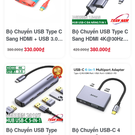
Bộ Chuyển USB Type C
Bộ Chuyển USB Type C
Sang HDMI + USB 3.0 +
Sang HDMI 4K@30Hz
Sạc PD 100W Jasoz T-
+USB +Sạc PD 100W
330.000
₫
380.000
₫
380.000
₫
420.000
₫
Giá
Giá
Giá
Giá
H106
Ugreen 15495
gốc
hiện
gốc
hiện
là:
tại
là:
tại
380.000₫.
là:
420.000₫.
là:
330.000₫.
380.000₫.
Bộ Chuyển USB Type
Bộ Chuyển USB-C 4