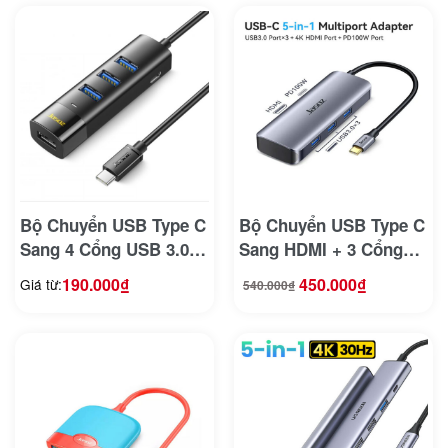
Bộ Chuyển USB Type C
Bộ Chuyển USB Type C
Sang 4 Cổng USB 3.0
Sang HDMI + 3 Cổng
Jasoz F117/ T-F154 + T-
USB 3.0 + PD 100W
190.000
₫
450.000
₫
Giá từ:
540.000
₫
Giá
Giá
F156
Jasoz T-H109
gốc
hiện
là:
tại
540.000₫.
là:
450.000₫.