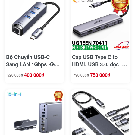
Bộ Chuyển USB-C
Cáp USB Type C to
Sang LAN 1Gbps Kèm
HDMI, USB 3.0, đọc thẻ
3 Cổng USB 3.0 Vỏ
SD/TF, hỗ trợ sạc USB
400.000
₫
750.000
₫
520.000
₫
790.000
₫
Giá
Giá
Giá
Giá
Nhôm Jasoz T-F137
C Ugreen 70411
gốc
hiện
gốc
hiện
là:
tại
là:
tại
520.000₫.
là:
790.000₫.
là:
400.000₫.
750.000₫.