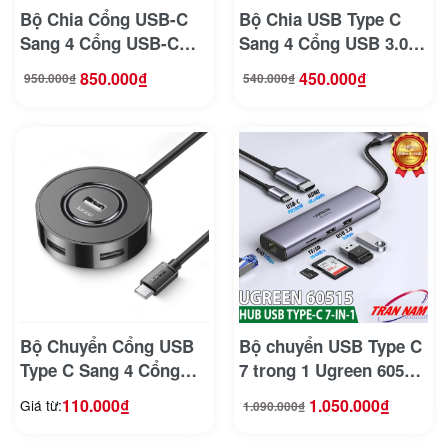
Bộ Chia Cổng USB-C
Bộ Chia USB Type C
Sang 4 Cổng USB-C
Sang 4 Cổng USB 3.0
Tốc Độ 10Gbps ,Hỗ Trợ
Ugreen 30278 Có Trợ
850.000
₫
450.000
₫
950.000
₫
540.000
₫
Giá
Giá
Giá
Giá
4K@60Hz, Sạc PD
Nguồn 1 Cổng USB C
gốc
hiện
gốc
hiện
là:
tại
là:
tại
950.000₫.
là:
540.000₫.
là:
100W Anker A8340
850.000₫.
450.000₫.
Bộ Chuyển Cổng USB
Bộ chuyển USB Type C
Type C Sang 4 Cổng
7 trong 1 Ugreen 60515,
USB 2.0 Jasoz F111
hỗ trợ HDMI 4K@60Hz
110.000
₫
1.050.000
₫
Giá từ:
1.090.000
₫
Giá
Giá
+ USB + LAN Gigabit +
gốc
hiện
là:
tại
1.090.000₫.
là:
SD/ TF + PD100W
1.050.000₫.