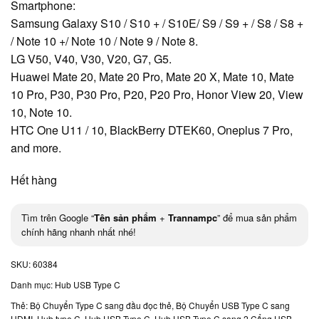
Smartphone:
Samsung Galaxy S10 / S10 + / S10E/ S9 / S9 + / S8 / S8 +
/ Note 10 +/ Note 10 / Note 9 / Note 8.
LG V50, V40, V30, V20, G7, G5.
Huawei Mate 20, Mate 20 Pro, Mate 20 X, Mate 10, Mate
10 Pro, P30, P30 Pro, P20, P20 Pro, Honor View 20, View
10, Note 10.
HTC One U11 / 10, BlackBerry DTEK60, Oneplus 7 Pro,
and more.
Hết hàng
Tìm trên Google “
Tên sản phẩm
+
Trannampc
” để mua sản phẩm
chính hãng nhanh nhất nhé!
SKU:
60384
Danh mục:
Hub USB Type C
Thẻ:
Bộ Chuyển Type C sang đầu đọc thẻ
,
Bộ Chuyển USB Type C sang
HDMI
,
Hub type C
,
Hub USB Type C
,
Hub USB Type C sang 2 Cổng USB