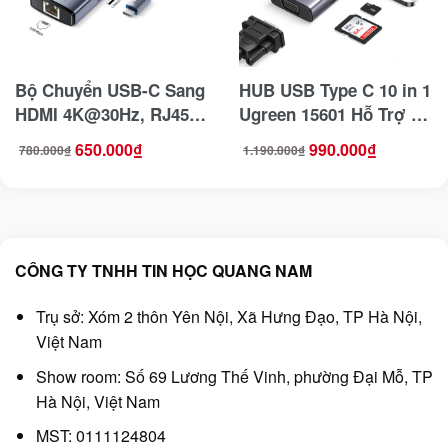
Bộ Chuyển USB-C Sang
HUB USB Type C 10 in 1
HDMI 4K@30Hz, RJ45,
Ugreen 15601 Hỗ Trợ 1x
Đọc Thẻ SD/TF, Sạc PD
HDMI 4k30Hz, VGA , 3x
650.000
₫
990.000
₫
780.000
₫
1.190.000
₫
Giá
Giá
Giá
Giá
100W Jasoz T-H138
USB 3.0, Lan 1Gbps,
gốc
hiện
gốc
hiện
là:
tại
là:
tại
780.000₫.
là:
1.190.000₫.
là:
3.5mm, SD/TF, Sạc PD
650.000₫.
990.000₫.
100W
CÔNG TY TNHH TIN HỌC QUANG NAM
Trụ sở: Xóm 2 thôn Yên Nội, Xã Hưng Đạo, TP Hà Nội,
Việt Nam
Show room: Số 69 Lương Thế Vinh, phường Đại Mỗ, TP
Hà Nội, Việt Nam
MST: 0111124804