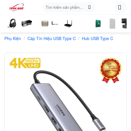
Skip
Tìm
to
kiếm:
content
Loa
ụ
Tai
Switch
Bluetooth
4G
Kich
Phần
Phụ
Web
/
/
n
Phụ Kiện
Nghe
Chia
Cáp Tín Hiệu USB Type C
LTE
Sóng
Hub USB Type C
Mềm
Kiện
Mạng