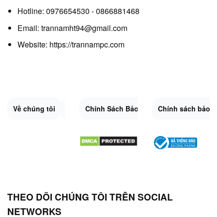
Hotline: 0976654530 - 0866881468
Email: trannamht94@gmail.com
Website:
https://trannampc.com
Về chúng tôi
Liên Hệ
Chính Sách Bảo Mật
Quy Định Chung
Chính sách bảo 
Đổi trả và hoàn 
Sitemap.XML
THEO DÕI CHÚNG TÔI TRÊN SOCIAL
NETWORKS