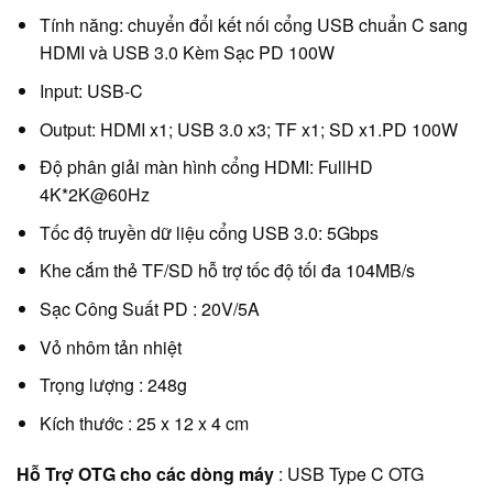
Tính năng: chuyển đổi kết nối cổng USB chuẩn C sang
HDMI và USB 3.0 Kèm Sạc PD 100W
Input: USB-C
Output: HDMI x1; USB 3.0 x3; TF x1; SD x1.PD 100W
Độ phân giải màn hình cổng HDMI: FullHD
4K*2K@60Hz
Tốc độ truyền dữ liệu cổng USB 3.0: 5Gbps
Khe cắm thẻ TF/SD hỗ trợ tốc độ tối đa 104MB/s
Sạc Công Suất PD : 20V/5A
Vỏ nhôm tản nhiệt
Trọng lượng : 248g
Kích thước : 25 x 12 x 4 cm
Hỗ Trợ OTG cho các dòng máy
: USB Type C OTG