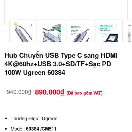
Hub Chuyển USB Type C sang HDMI
4K@60hz+USB 3.0+SD/TF+Sạc PD
100W Ugreen 60384
890.000
₫
940.000
₫
(Đã bao gồm VAT)
Thương Hiệu : Ugreen
Model:
60384 /CM511