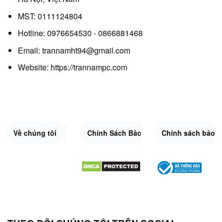
MST: 0111124804
Hotline: 0976654530 - 0866881468
Email: trannamht94@gmail.com
Website:
https://trannampc.com
Về chúng tôi
Liên Hệ
Chính Sách Bảo Mật
Quy Định Chung
Chính sách bảo 
Đổi trả và hoàn 
Sitemap.XML