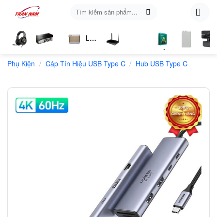
Skip
Tìm
to
kiếm:
content
Loa
ụ
Tai
Switch
Bluetooth
4G
Kich
Phần
Phụ
Web
/
/
n
Phụ Kiện
Nghe
Chia
Cáp Tín Hiệu USB Type C
LTE
Sóng
Hub USB Type C
Mềm
Kiện
Mạng