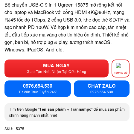
Bộ chuyển USB-C 9 in 1 Ugreen 15375 mở rộng kết nối
cho laptop và MacBook với cổng HDMI 4K@60Hz, mạng
RJ45 tốc độ 1Gbps, 2 cổng USB 3.0, khe đọc thẻ SD/TF và
sạc nhanh PD 100W. Vỏ hợp kim nhôm cao cấp, tản nhiệt
tốt, đầu tiếp xúc mạ vàng cho tín hiệu ổn định. Thiết kế nhỏ
gọn, bền bỉ, hỗ trợ plug & play, tương thích macOS,
Windows, iPadOS, Android.
MUA NGAY
Giao Tận Nơi, Nhận Tại Cửa Hàng
THÊM VÀO GIỎ
0976.654.530
CHAT ZALO
Tư Vấn Trực Tuyến 24/7
0976.654.530
Tìm trên Google “
Tên sản phẩm
+
Trannampc
” để mua sản phẩm
chính hãng nhanh nhất nhé!
SKU:
15375