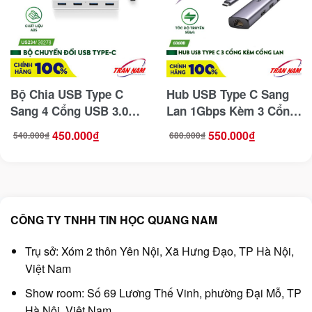
Bộ Chia USB Type C
Hub USB Type C Sang
Sang 4 Cổng USB 3.0
Lan 1Gbps Kèm 3 Cổng
Ugreen 30278 Có Trợ
USB 3.0 Ugreen 60600
450.000
₫
550.000
₫
540.000
₫
680.000
₫
Giá
Giá
Giá
Giá
Nguồn 1 Cổng USB C
gốc
hiện
gốc
hiện
là:
tại
là:
tại
540.000₫.
là:
680.000₫.
là:
450.000₫.
550.000₫.
CÔNG TY TNHH TIN HỌC QUANG NAM
Trụ sở: Xóm 2 thôn Yên Nội, Xã Hưng Đạo, TP Hà Nội,
Việt Nam
Show room: Số 69 Lương Thế Vinh, phường Đại Mỗ, TP
Hà Nội, Việt Nam