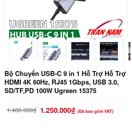
Bộ Chuyển USB-C 9 in 1 Hỗ Trợ Hỗ Trợ
HDMI 4K 60Hz, RJ45 1Gbps, USB 3.0,
SD/TF,PD 100W Ugreen 15375
1.250.000
₫
1.480.000
₫
(Đã bao gồm VAT)