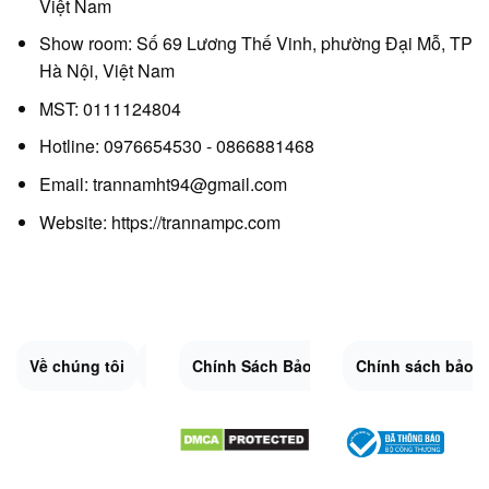
Việt Nam
Show room: Số 69 Lương Thế Vinh, phường Đại Mỗ, TP
Hà Nội, Việt Nam
MST: 0111124804
Hotline: 0976654530 - 0866881468
Email: trannamht94@gmail.com
Website:
https://trannampc.com
Về chúng tôi
Liên Hệ
Chính Sách Bảo Mật
Quy Định Chung
Chính sách bảo 
Đổi trả và hoàn 
Sitemap.XML