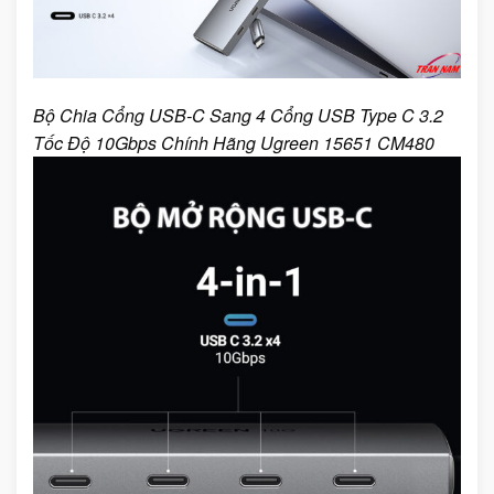
Bộ Chia Cổng USB-C Sang 4 Cổng USB Type C 3.2
Tốc Độ 10Gbps Chính Hãng Ugreen 15651 CM480