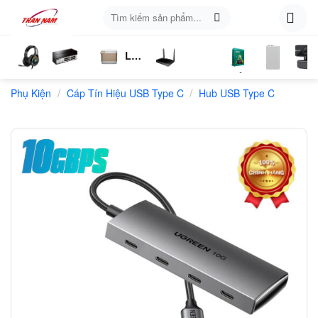
Skip
Tìm
to
kiếm:
content
Loa
ụ
Tai
Switch
Bluetooth
4G
Kich
Phần
Phụ
Web
/
/
n
Phụ Kiện
Nghe
Chia
Cáp Tín Hiệu USB Type C
LTE
Sóng
Hub USB Type C
Mềm
Kiện
Mạng