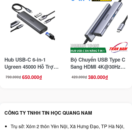
Hub USB-C 6-in-1
Bộ Chuyển USB Type C
Ugreen 45000 Hỗ Trợ
Sang HDMI 4K@30Hz
HDMI 4K@60Hz, 2x
+USB +Sạc PD 100W
650.000
₫
380.000
₫
790.000
₫
420.000
₫
Giá
Giá
Giá
Giá
USB-A 10Gbps, Lan
Ugreen 15495
gốc
hiện
gốc
hiện
là:
tại
là:
tại
790.000₫.
là:
420.000₫.
là:
1Gbps,USB-C 3.2 Gen2
650.000₫.
380.000₫.
10Gbps,PD 100W
CÔNG TY TNHH TIN HỌC QUANG NAM
Trụ sở: Xóm 2 thôn Yên Nội, Xã Hưng Đạo, TP Hà Nội,