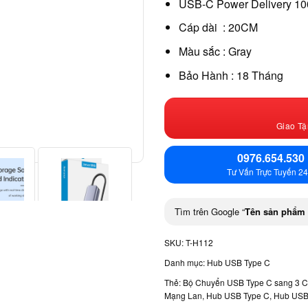
USB-C Power Delivery 1
Cáp dài : 20CM
Màu sắc : Gray
Bảo Hành : 18 Tháng
Giao Tậ
0976.654.530
Tư Vấn Trực Tuyến 24
Tìm trên Google “
Tên sản phẩm
SKU:
T-H112
Danh mục:
Hub USB Type C
Thẻ:
Bộ Chuyển USB Type C sang 3 
Mạng Lan
,
Hub USB Type C
,
Hub USB