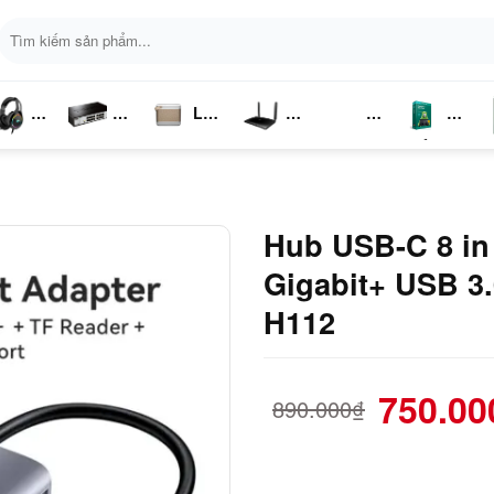
Tìm
kiếm:
Loa
ai
Switch
Bluetooth
4G LTE
Kich
Phần
P
ghe
Chia
Sóng
Mềm
K
Mạng
Hub USB-C 8 in
Gigabit+ USB 3
H112
750.00
890.000
₫