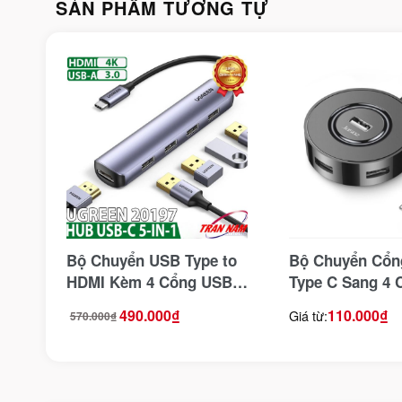
SẢN PHẨM TƯƠNG TỰ
Bộ Chuyển USB Type to
Bộ Chuyển Cổn
HDMI Kèm 4 Cổng USB
Type C Sang 4
3.0 Ugreen 20197
2.0 Jasoz F111
490.000
₫
110.000
₫
Giá từ:
570.000
₫
Giá
Giá
gốc
hiện
là:
tại
570.000₫.
là:
490.000₫.