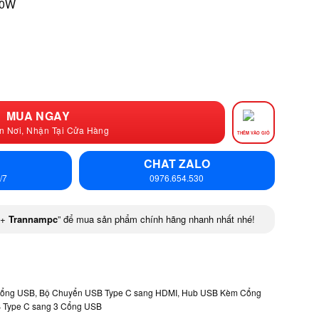
00W
MUA NGAY
n Nơi, Nhận Tại Cửa Hàng
THÊM VÀO GIỎ
CHAT ZALO
/7
0976.654.530
+
Trannampc
” để mua sản phẩm chính hãng nhanh nhất nhé!
Cổng USB
,
Bộ Chuyển USB Type C sang HDMI
,
Hub USB Kèm Cổng
 Type C sang 3 Cổng USB