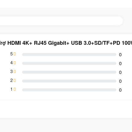
 Trợ HDMI 4K+ RJ45 Gigabit+ USB 3.0+SD/TF+PD 10
5
0
4
0
3
0
2
0
1
0