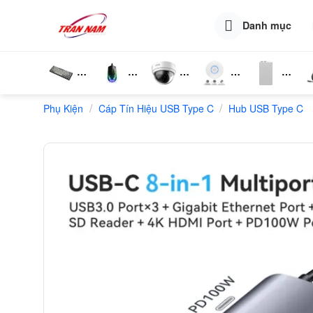
Skip
to
Danh mục
content
Bàn
Chuột
Camera
Router
Phụ
T
/
/
Phụ Kiện
Phím
Cáp Tín Hiệu USB Type C
Wifi
Wifi
Hub USB Type C
Kiện
N