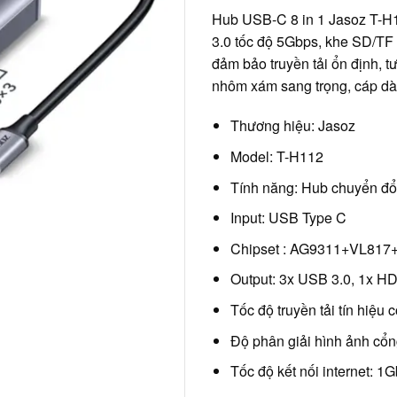
Hub USB-C 8 in 1 Jasoz T-H
3.0 tốc độ 5Gbps, khe SD/
đảm bảo truyền tải ổn định, t
nhôm xám sang trọng, cáp d
Thương hiệu: Jasoz
Model: T-H112
Tính năng: Hub chuyển đ
Input: USB Type C
Chipset : AG9311+VL81
Output: 3x USB 3.0, 1x H
Tốc độ truyền tải tín hiệu
Độ phân giải hình ảnh c
Tốc độ kết nối internet: 1