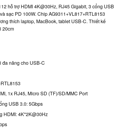
112 hỗ trợ HDMI 4K@30Hz, RJ45 Gigabit, 3 cổng USB
TF và sạc PD 100W. Chip AG9311+VL817+RTL8153
ương thích laptop, MacBook, tablet USB-C. Thiết kế
ài 20cm
ổi đa năng cho USB-C
7+RTL8153
DMI, 1x RJ45, Micro SD (TF)/SD/MMC Port
 cổng USB 3.0: 5Gbps
ổng HDMI: 4K*2K@30Hz
Gbps