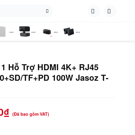
hụ
Webcam
Dock
Converter
iện
Cắm Ổ
Cứng
 1 Hỗ Trợ HDMI 4K+ RJ45
.0+SD/TF+PD 100W Jasoz T-
0
₫
(Đã bao gồm VAT)