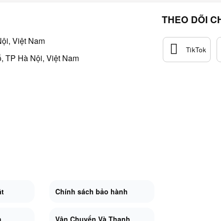
THEO DÕI C
ội, Việt Nam
, TP Hà Nội, Việt Nam
ật
Chính sách bảo hành
n
Vận Chuyển Và Thanh