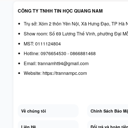
CÔNG TY TNHH TIN HỌC QUANG NAM
Trụ sở: Xóm 2 thôn Yên Nội, Xã Hưng Đạo, TP Hà N
Show room: Số 69 Lương Thế Vinh, phường Đại Mỗ
MST: 0111124804
Hotline: 0976654530 - 0866881468
Email: trannamht94@gmail.com
Website:
https://trannampc.com
Về chúng tôi
Chính Sách Bảo M
Liên Hệ
Đổi trả và hoàn tiề