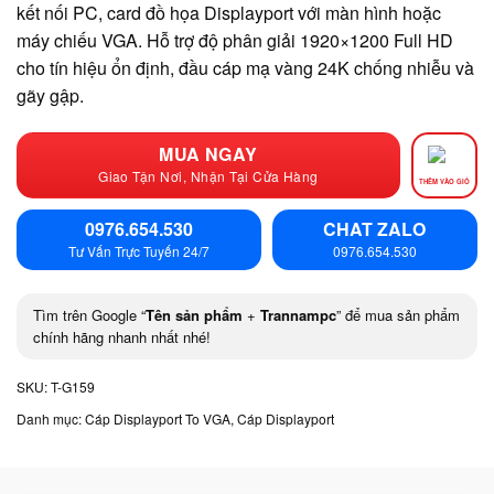
kết nối PC, card đồ họa Displayport với màn hình hoặc
máy chiếu VGA. Hỗ trợ độ phân giải 1920×1200 Full HD
cho tín hiệu ổn định, đầu cáp mạ vàng 24K chống nhiễu và
gãy gập.
MUA NGAY
Giao Tận Nơi, Nhận Tại Cửa Hàng
THÊM VÀO GIỎ
0976.654.530
CHAT ZALO
Tư Vấn Trực Tuyến 24/7
0976.654.530
Tìm trên Google “
Tên sản phẩm
+
Trannampc
” để mua sản phẩm
chính hãng nhanh nhất nhé!
SKU:
T-G159
Danh mục:
Cáp Displayport To VGA
,
Cáp Displayport