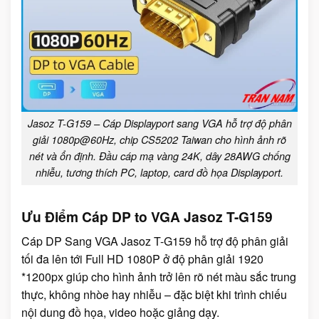
Jasoz T-G159 – Cáp Displayport sang VGA hỗ trợ độ phân
giải 1080p@60Hz, chip CS5202 Taiwan cho hình ảnh rõ
nét và ổn định. Đầu cáp mạ vàng 24K, dây 28AWG chống
nhiễu, tương thích PC, laptop, card đồ họa Displayport.
Ưu Điểm Cáp DP to VGA Jasoz T-G159
Cáp DP Sang VGA Jasoz T-G159 hỗ trợ độ phân giải
tối đa lên tới Full HD 1080P ở độ phân giải 1920
*1200px giúp cho hình ảnh trở lên rõ nét màu sắc trung
thực, không nhòe hay nhiễu – đặc biệt khi trình chiếu
nội dung đồ họa, video hoặc giảng dạy.