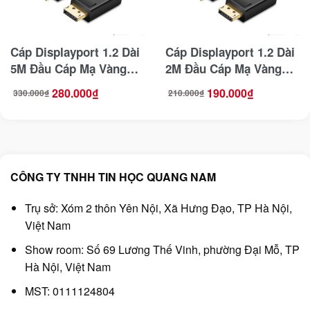
Cáp Displayport 1.2 Dài
Cáp Displayport 1.2 Dài
5M Đầu Cáp Mạ Vàng
2M Đầu Cáp Mạ Vàng
Ugreen 10213
Ugreen 10211
280.000
₫
190.000
₫
330.000
₫
210.000
₫
Giá
Giá
Giá
Giá
gốc
hiện
gốc
hiện
là:
tại
là:
tại
330.000₫.
là:
210.000₫.
là:
280.000₫.
190.000₫.
CÔNG TY TNHH TIN HỌC QUANG NAM
Trụ sở: Xóm 2 thôn Yên Nội, Xã Hưng Đạo, TP Hà Nội,
Việt Nam
Show room: Số 69 Lương Thế Vinh, phường Đại Mỗ, TP
Hà Nội, Việt Nam
MST: 0111124804