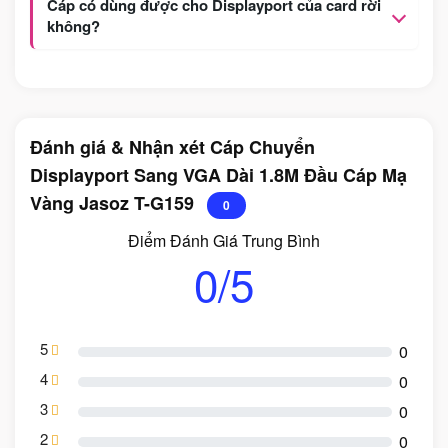
Cáp có dùng được cho Displayport của card rời
không?
Đánh giá & Nhận xét Cáp Chuyển
Displayport Sang VGA Dài 1.8M Đầu Cáp Mạ
Vàng Jasoz T-G159
0
Điểm Đánh Giá Trung Bình
0/5
5
0
4
0
3
0
2
0