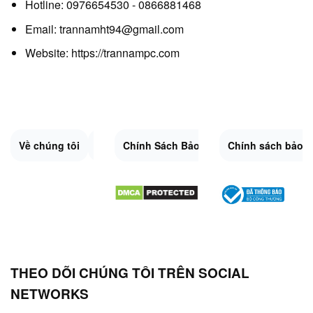
Hotline: 0976654530 - 0866881468
Email: trannamht94@gmail.com
Website:
https://trannampc.com
Về chúng tôi
Liên Hệ
Chính Sách Bảo Mật
Quy Định Chung
Chính sách bảo 
Đổi trả và hoàn 
Sitemap.XML
THEO DÕI CHÚNG TÔI TRÊN SOCIAL
NETWORKS