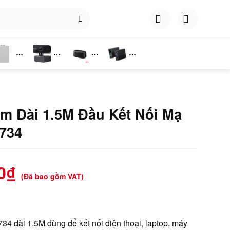
hụ
Webcam
Dock
Converter
iện
Cắm Ổ
Cứng
m Dài 1.5M Đầu Kết Nối Mạ
734
0
₫
(Đã bao gồm VAT)
 dài 1.5M dùng để kết nối điện thoại, laptop, máy