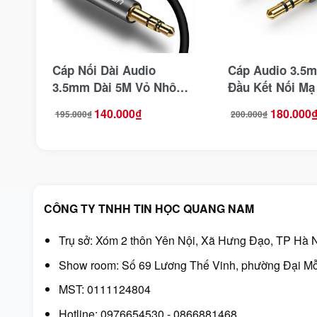
Cáp Nối Dài Audio
Cáp Audio 3.5
3.5mm Dài 5M Vỏ Nhôm
Đầu Kết Nối Mạ
Ugreen 10538
Ugreen 10737
140.000
₫
180.000
195.000
₫
200.000
₫
Giá
Giá
Giá
Giá
gốc
hiện
gốc
hiện
là:
tại
là:
tại
195.000₫.
là:
200.000₫.
là:
140.000₫.
180.000₫.
CÔNG TY TNHH TIN HỌC QUANG NAM
Trụ sở: Xóm 2 thôn Yên Nội, Xã Hưng Đạo, TP Hà N
Show room: Số 69 Lương Thế Vinh, phường Đại Mỗ
MST: 0111124804
Hotline: 0976654530 - 0866881468