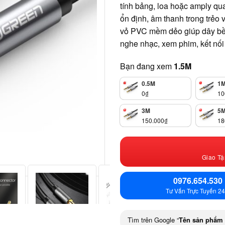
tính bảng, loa hoặc amply qu
ổn định, âm thanh trong trẻo
vỏ PVC mềm dẻo giúp dây bền
nghe nhạc, xem phim, kết nối
Bạn đang xem
1.5M
0.5M
1
0
₫
10
3M
5
150.000
₫
18
Giao Tậ
0976.654.530
Tư Vấn Trực Tuyến 24
Tìm trên Google “
Tên sản phẩm