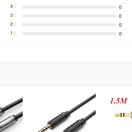
4
0
3
0
2
0
1
0