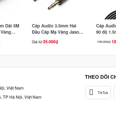
mm Dài 5M
Cáp Audio 3.5mm Hai
Cáp Audi
 Vàng
Đầu Cáp Mạ Vàng Jasoz
90 độ 1.
C103 ( Không Hỗ Trợ Mic
₫
35.000
₫
10
Giá từ:
140.000
₫
Giá
Giá
)
gốc
hiện
là:
tại
140.000₫.
là:
100.000₫.
THEO DÕI C
ội, Việt Nam
, TP Hà Nội, Việt Nam