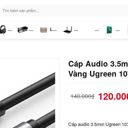
Tìm
kiếm:
Loa
ai
Switch
Bluetooth
4G LTE
Kich
Phần
P
ghe
Chia
Sóng
Mềm
K
Mạng
Cáp Audio 3.5m
Vàng Ugreen 10
120.00
140.000
₫
Cáp audio 3.5mm Ugreen 10734