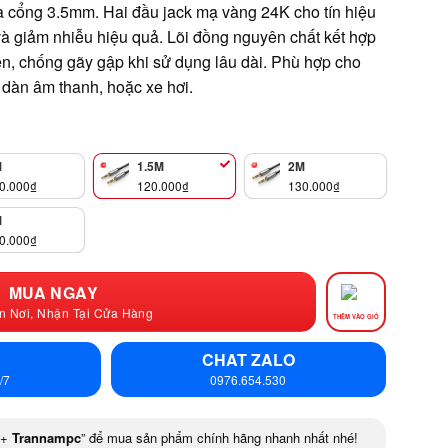
a cổng 3.5mm. Hai đầu jack mạ vàng 24K cho tín hiệu
 và giảm nhiễu hiệu quả. Lõi đồng nguyên chất kết hợp
, chống gãy gập khi sử dụng lâu dài. Phù hợp cho
 dàn âm thanh, hoặc xe hơi.
M
1.5M
2M
0.000
₫
120.000
₫
130.000
₫
M
0.000
₫
MUA NGAY
n Nơi, Nhận Tại Cửa Hàng
THÊM VÀO GIỎ
CHAT ZALO
/7
0976.654.530
+
Trannampc
” để mua sản phẩm chính hãng nhanh nhất nhé!