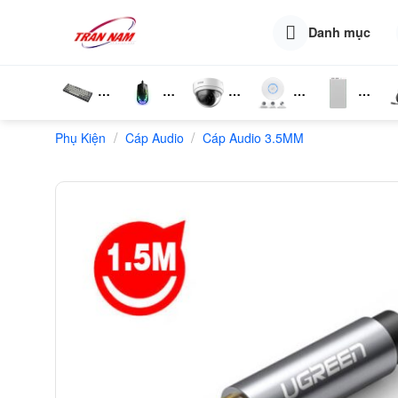
Skip
to
Danh mục
content
Bàn
Chuột
Camera
Router
Phụ
T
/
/
Phụ Kiện
Phím
Cáp Audio
Wifi
Cáp Audio 3.5MM
Wifi
Kiện
N