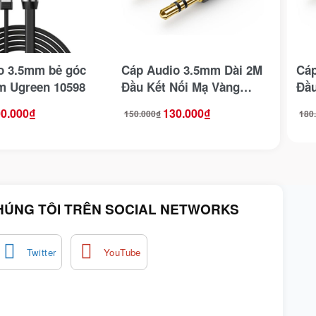
o 3.5mm bẻ góc
Cáp Audio 3.5mm Dài 2M
Cáp
5m Ugreen 10598
Đầu Kết Nối Mạ Vàng
Đầu
Ugreen 10735
Ugr
0.000
₫
130.000
₫
150.000
₫
180
Giá
Giá
Giá
Giá
gốc
hiện
gốc
hiện
là:
tại
là:
tại
150.000₫.
là:
180.
là:
130.000₫.
150.
HÚNG TÔI TRÊN SOCIAL NETWORKS