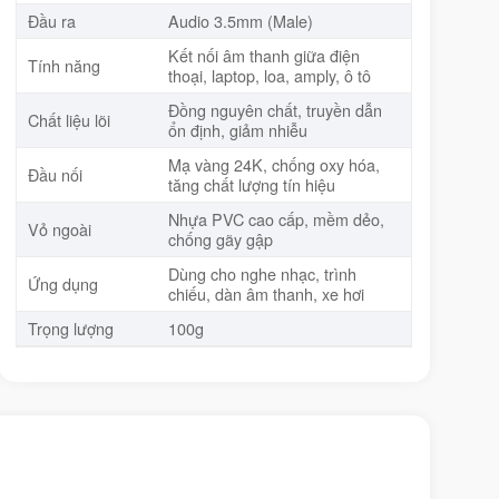
Đầu ra
Audio 3.5mm (Male)
Kết nối âm thanh giữa điện
Tính năng
thoại, laptop, loa, amply, ô tô
Đồng nguyên chất, truyền dẫn
Chất liệu lõi
ổn định, giảm nhiễu
Mạ vàng 24K, chống oxy hóa,
Đầu nối
tăng chất lượng tín hiệu
Nhựa PVC cao cấp, mềm dẻo,
Vỏ ngoài
chống gãy gập
Dùng cho nghe nhạc, trình
Ứng dụng
chiếu, dàn âm thanh, xe hơi
Trọng lượng
100g