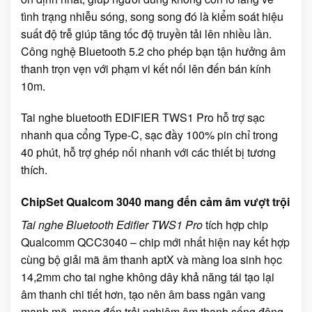
tình trạng nhiễu sóng, song song đó là kiểm soát hiệu
suất độ trễ giúp tăng tốc độ truyền tải lên nhiều lần.
Công nghệ Bluetooth 5.2 cho phép bạn tận hưởng âm
thanh trọn vẹn với phạm vi kết nối lên đến bán kính
10m.
Tai nghe bluetooth EDIFIER TWS1 Pro hỗ trợ sạc
nhanh qua cổng Type-C, sạc đầy 100% pin chỉ trong
40 phút, hỗ trợ ghép nối nhanh với các thiết bị tương
thích.
ChipSet Qualcom 3040 mang đến cảm âm vượt trội
Tai nghe Bluetooth Edifier TWS1 Pro
tích hợp chip
Qualcomm QCC3040 – chip mới nhất hiện nay kết hợp
cùng bộ giải mã âm thanh aptX và màng loa sinh học
14,2mm cho tai nghe không dây khả năng tái tạo lại
âm thanh chi tiết hơn, tạo nên âm bass ngân vang
mạnh mẽ, mang đến trải nghiệm âm thanh sống động