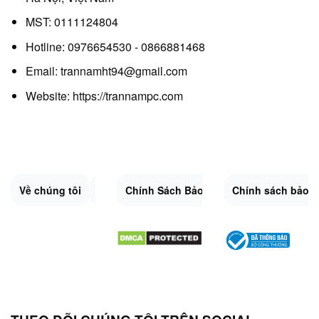
MST: 0111124804
Hotline: 0976654530 - 0866881468
Email: trannamht94@gmail.com
Website:
https://trannampc.com
Về chúng tôi
Liên Hệ
Chính Sách Bảo Mật
Quy Định Chung
Chính sách bảo 
Đổi trả và hoàn 
Sitemap.XML