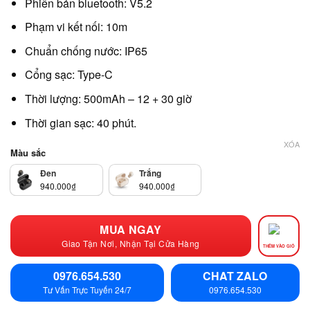
Phiên bản bluetooth: V5.2
Phạm vi kết nối: 10m
Chuẩn chống nước: IP65
Cổng sạc: Type-C
Thời lượng: 500mAh – 12 + 30 giờ
Thời gian sạc: 40 phút.
XÓA
Màu sắc
Đen
Trắng
940.000
₫
940.000
₫
MUA NGAY
Giao Tận Nơi, Nhận Tại Cửa Hàng
THÊM VÀO GIỎ
0976.654.530
CHAT ZALO
Tư Vấn Trực Tuyến 24/7
0976.654.530