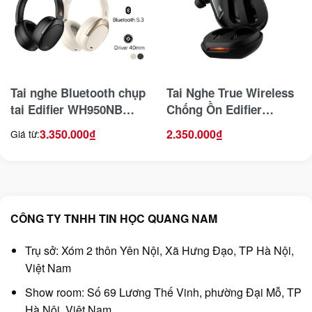
Tai nghe Bluetooth chụp
Tai Nghe True Wireless
tai Edifier WH950NB
Chống Ồn Edifier
khử tiếng ồn, pin 55 giờ
Neobuds Pro
3.350.000
₫
2.350.000
₫
Giá từ:
CÔNG TY TNHH TIN HỌC QUANG NAM
Trụ sở: Xóm 2 thôn Yên Nội, Xã Hưng Đạo, TP Hà Nội,
Việt Nam
Show room: Số 69 Lương Thế Vinh, phường Đại Mỗ, TP
Hà Nội, Việt Nam