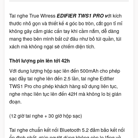
Tai nghe True Wiress
EDIFIER TWS1 PRO v
ới kích
thước nhỏ gọn và thiết kế 4 góc bo tròn, cắt gọn tỉ mỉ
không gây cảm giác cấn tay khi cầm nắm, dễ dàng
mang theo bên mình bất cứ đâu như bỏ túi quần, túi
xách mà không ngại sẽ chiếm diện tích.
Thời lượng pin lên tới 42h
Với dung lượng hộp sạc lên đến 500mAh cho phép
sạc đầy tai nghe lên đến 2.5 lần, tai nghe Edifier
TWS1 Pro cho phép khách hàng sử dụng liên tục,
nghe nhạc liên tục lên đến 42H mà không lo bị gián
đoạn.
(12 giờ tai nghe + 30 giờ hộp sạc)
Tai nghe chuẩn kết nối Bluetooth 5.2 đảm bảo kết nối
ổn định nhất, giúp người dùng không còn lo lắng về