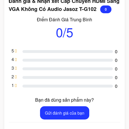
Đánh giá & Nhận xét Cáp Chuyển HDMI Sang
VGA Không Có Audio Jasoz T-G102
0
Điểm Đánh Giá Trung Bình
0/5
5
0
4
0
3
0
2
0
1
0
Bạn đã dùng sản phẩm này?
Gửi đánh giá của bạn