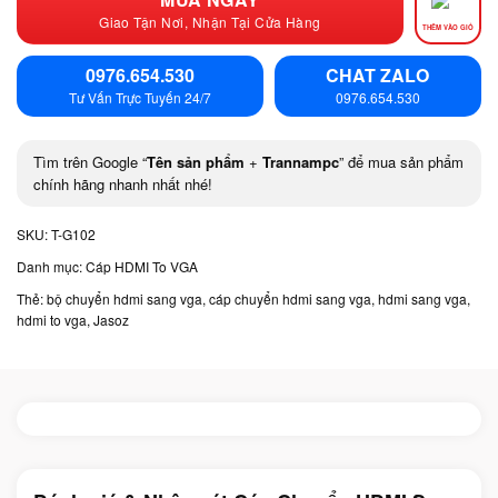
Giao Tận Nơi, Nhận Tại Cửa Hàng
THÊM VÀO GIỎ
0976.654.530
CHAT ZALO
Tư Vấn Trực Tuyến 24/7
0976.654.530
Tìm trên Google “
Tên sản phẩm
+
Trannampc
” để mua sản phẩm
chính hãng nhanh nhất nhé!
SKU:
T-G102
Danh mục:
Cáp HDMI To VGA
Thẻ:
bộ chuyển hdmi sang vga
,
cáp chuyển hdmi sang vga
,
hdmi sang vga
,
hdmi to vga
,
Jasoz