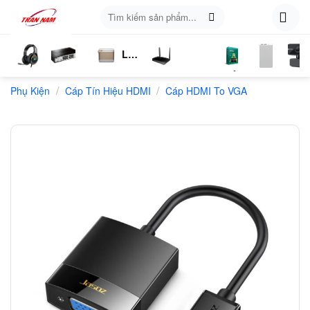
Skip
Tìm
to
kiếm:
content
Loa
ụ
Tai
Switch
Bluetooth
4G
Kich
Phần
Phụ
Web
/
/
n
Phụ Kiện
Nghe
Chia
Cáp Tín Hiệu HDMI
LTE
Cáp HDMI To VGA
Sóng
Mềm
Kiện
Mạng