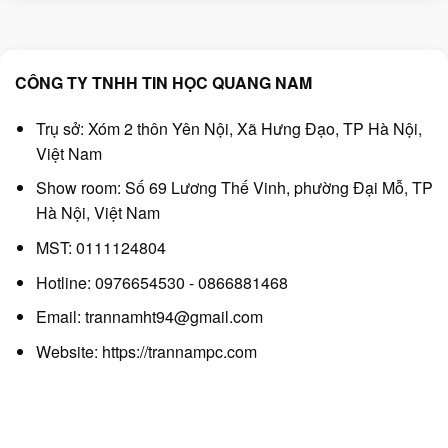
150.000₫.
200.000₫.
CÔNG TY TNHH TIN HỌC QUANG NAM
Trụ sở: Xóm 2 thôn Yên Nội, Xã Hưng Đạo, TP Hà Nội,
Việt Nam
Show room: Số 69 Lương Thế Vinh, phường Đại Mỗ, TP
Hà Nội, Việt Nam
MST: 0111124804
Hotline: 0976654530 - 0866881468
Email: trannamht94@gmail.com
Website:
https://trannampc.com