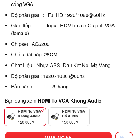
cổng VGA
Độ phân giải : FullHD 1920*1080@60Hz
Giao tiếp : Input: HDMI (male)Output: VGA
(female)
Chipset : AG6200
Chiều dài cáp: 25CM .
Chất Liệu ” Nhựa ABS- Đầu Kết Nối Mạ Vàng
Độ phân giải : 1920×1080 @60hz
Bảo hành : 18 tháng
Bạn đang xem
HDMI To VGA Không Audio
HDMI To VGA
HDMI To VGA
Không Audio
Có Audio
120.000
₫
150.000
₫
MUA NGAY