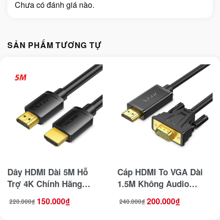
Chưa có đánh giá nào.
SẢN PHẨM TƯƠNG TỰ
Dây HDMI Dài 5M Hỗ
Cáp HDMI To VGA Dài
Trợ 4K Chính Hãng
1.5M Không Audio
Jasoz T-A283
Jasoz T-G121
150.000
₫
200.000
₫
220.000
₫
240.000
₫
Giá
Giá
Giá
Giá
gốc
hiện
gốc
hiện
là:
tại
là:
tại
220.000₫.
là:
240.000₫.
là: