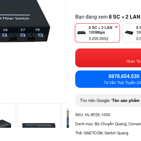
Bạn đang xem
8 SC + 2 LA
8 SC + 2 LAN
8 
100Mbps
10
3.200.000
₫
5.
Giao Tậ
0976.654.530
Tư Vấn Trực Tuyến 24
Tìm trên Google “
Tên sản phẩm
SKU:
HL-8F2E-1000
Danh mục:
Bộ Chuyển Quang, Convert
Thẻ:
GNETCOM
,
Switch Quang