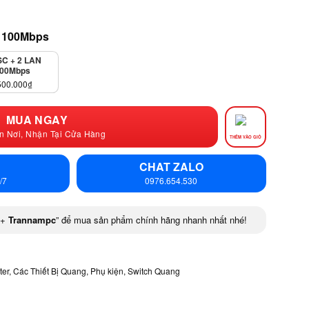
N 100Mbps
SC + 2 LAN
00Mbps
500.000
₫
MUA NGAY
n Nơi, Nhận Tại Cửa Hàng
THÊM VÀO GIỎ
CHAT ZALO
/7
0976.654.530
+
Trannampc
” để mua sản phẩm chính hãng nhanh nhất nhé!
er, Các Thiết Bị Quang
,
Phụ kiện
,
Switch Quang