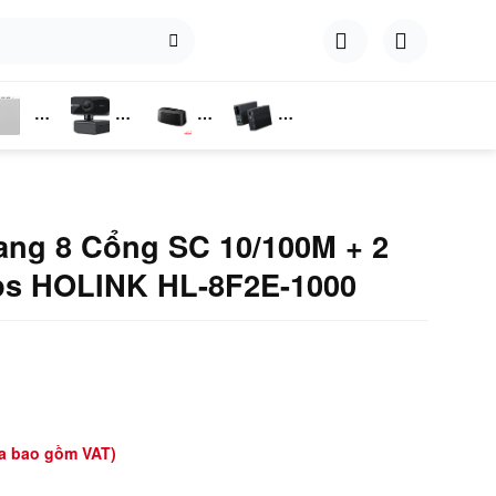
hụ
Webcam
Dock
Converter
iện
Cắm Ổ
Cứng
ang 8 Cổng SC 10/100M + 2
s HOLINK HL-8F2E-1000
a bao gồm VAT)