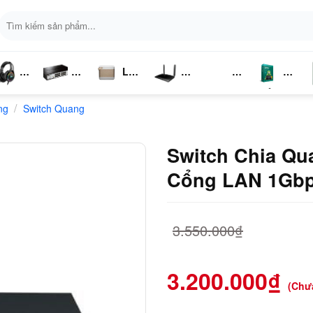
Tìm
kiếm:
Loa
ai
Switch
Bluetooth
4G LTE
Kich
Phần
P
/
ng
ghe
Switch Quang
Chia
Sóng
Mềm
K
Mạng
Switch Chia Qu
Cổng LAN 1Gbp
3.550.000
₫
3.200.000
₫
(Chư