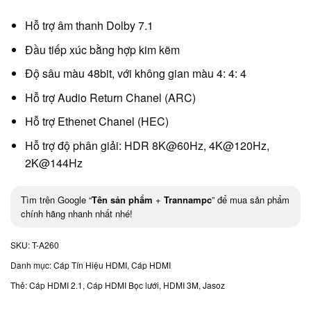
Hỗ trợ âm thanh Dolby 7.1
Đầu tiếp xúc bằng hợp kim kẽm
Độ sâu màu 48bit, với không gian màu 4: 4: 4
Hỗ trợ Audio Return Chanel (ARC)
Hỗ trợ Ethenet Chanel (HEC)
Hỗ trợ độ phân giải: HDR 8K@60Hz, 4K@120Hz,
2K@144Hz
Tìm trên Google “
Tên sản phẩm
+
Trannampc
” để mua sản phẩm
chính hãng nhanh nhất nhé!
SKU:
T-A260
Danh mục:
Cáp Tín Hiệu HDMI
,
Cáp HDMI
Thẻ:
Cáp HDMI 2.1
,
Cáp HDMI Bọc lưới
,
HDMI 3M
,
Jasoz