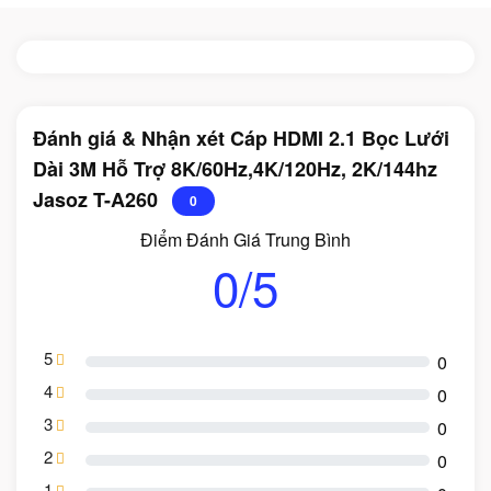
Đánh giá & Nhận xét Cáp HDMI 2.1 Bọc Lưới
Dài 3M Hỗ Trợ 8K/60Hz,4K/120Hz, 2K/144hz
Jasoz T-A260
0
Điểm Đánh Giá Trung Bình
0/5
5
0
4
0
3
0
2
0
1