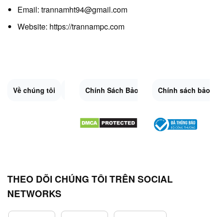
Email: trannamht94@gmail.com
Website:
https://trannampc.com
Về chúng tôi
Liên Hệ
Chính Sách Bảo Mật
Quy Định Chung
Chính sách bảo 
Đổi trả và hoàn 
Sitemap.XML
THEO DÕI CHÚNG TÔI TRÊN SOCIAL
NETWORKS