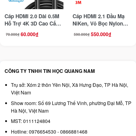
Cáp HDMI 2.0 Dài 0.5M
Cáp HDMI 2.1 Đầu Mạ
Hỗ Trợ 4K 3D Cao Cấp
NiKen, Vỏ Bọc Nylon
Jasoz T-A251
Dài 3M Hỗ Trợ
60.000
₫
550.000
₫
70.000
₫
590.000
₫
Giá
Giá
Giá
Giá
8K@60Hz Jasoz T-A271
gốc
hiện
gốc
hiện
là:
tại
là:
tại
70.000₫.
là:
590.000₫.
là:
60.000₫.
550.000₫.
CÔNG TY TNHH TIN HỌC QUANG NAM
Trụ sở: Xóm 2 thôn Yên Nội, Xã Hưng Đạo, TP Hà Nội,
Việt Nam
Show room: Số 69 Lương Thế Vinh, phường Đại Mỗ, TP
Hà Nội, Việt Nam
MST: 0111124804
Hotline: 0976654530 - 0866881468