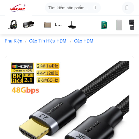
Skip
Tìm
to
kiếm:
content
Loa
ụ
Tai
Switch
Bluetooth
4G
Kich
Phần
Phụ
Web
/
/
n
Phụ Kiện
Nghe
Chia
Cáp Tín Hiệu HDMI
LTE
Cáp HDMI
Sóng
Mềm
Kiện
Mạng