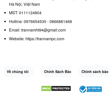
Hà Nội, Việt Nam
MST: 0111124804
Hotline: 0976654530 - 0866881468
Email: trannamht94@gmail.com
Website:
https://trannampc.com
Về chúng tôi
Liên Hệ
Chính Sách Bảo Mật
Quy Định Chung
Chính sách bảo 
Đổi trả và hoàn 
Sitemap.XML