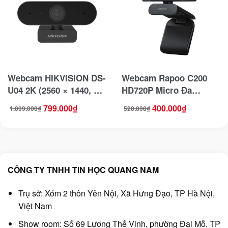
Webcam HIKVISION DS-
Webcam Rapoo C200
U04 2K (2560 × 1440, 4
HD720P Micro Đa
MP CMOS)
Hướng
799.000
₫
400.000
₫
1.099.000
₫
520.000
₫
Giá
Giá
Giá
Giá
gốc
hiện
gốc
hiện
là:
tại
là:
tại
1.099.000₫.
là:
520.000₫.
là:
799.000₫.
400.000₫.
CÔNG TY TNHH TIN HỌC QUANG NAM
Trụ sở: Xóm 2 thôn Yên Nội, Xã Hưng Đạo, TP Hà Nội,
Việt Nam
Show room: Số 69 Lương Thế Vinh, phường Đại Mỗ, TP