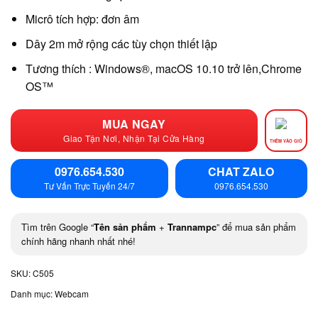
Micrô tích hợp: đơn âm
Dây 2m mở rộng các tùy chọn thiết lập
Tương thích : Windows®, macOS 10.10 trở lên,Chrome
OS™
MUA NGAY
Giao Tận Nơi, Nhận Tại Cửa Hàng
THÊM VÀO GIỎ
0976.654.530
CHAT ZALO
Tư Vấn Trực Tuyến 24/7
0976.654.530
Tìm trên Google “
Tên sản phẩm
+
Trannampc
” để mua sản phẩm
chính hãng nhanh nhất nhé!
SKU:
C505
Danh mục:
Webcam