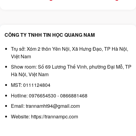
Connect
gốc
hiện
gốc
hiện
là:
tại
là:
tại
12.999.000₫.
là:
4.999.000₫.
là:
9.999.000₫.
4.199.000₫.
CÔNG TY TNHH TIN HỌC QUANG NAM
Trụ sở: Xóm 2 thôn Yên Nội, Xã Hưng Đạo, TP Hà Nội,
Việt Nam
Show room: Số 69 Lương Thế Vinh, phường Đại Mỗ, TP
Hà Nội, Việt Nam
MST: 0111124804
Hotline: 0976654530 - 0866881468
Email: trannamht94@gmail.com
Website:
https://trannampc.com