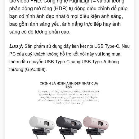
tác video FHD. Công nghệ RightLight 4 và dải tương
phản động mở rộng (HDR) tự động điều chỉnh để giúp
bạn có hình ảnh đẹp nhất ở mọi điều kiện ánh sáng,
bao gồm ánh sáng yếu, ánh nắng trực tiếp hay ánh
sáng có độ tương phản cao.
Sản phẩm sử dụng dây liền kết nối USB Type-C. Nếu
Lưu ý:
PC của quý khách không hỗ trợ kết nối này vui lòng mua
thêm đầu chuyển USB Type-C sang USB Type-A thông
thường (GIAC356).