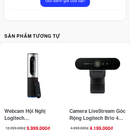
Gửi đánh giá của bạn
SẢN PHẨM TƯƠNG TỰ
Webcam Hội Nghị
Camera LiveStream Góc
Logitech
Rộng Logitech Brio 4K
ConferenceCam
Stream Edition
9.999.000
₫
4.199.000
₫
12.999.000
₫
4.999.000
₫
Giá
Giá
Giá
Giá