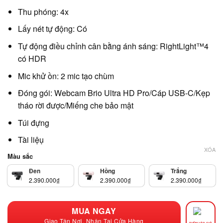
Thu phóng: 4x
Lấy nét tự động: Có
Tự động điều chỉnh cân bằng ánh sáng: RightLight™4
có HDR
Mic khử ồn: 2 mic tạo chùm
Đóng gói: Webcam Brio Ultra HD Pro/Cáp USB-C/Kẹp
tháo rời được/Miếng che bảo mật
Túi đựng
Tài liệụ
XÓA
Màu sắc
Đen
Hồng
Trắng
2.390.000
₫
2.390.000
₫
2.390.000
₫
MUA NGAY
Giao Tận Nơi, Nhận Tại Cửa Hàng