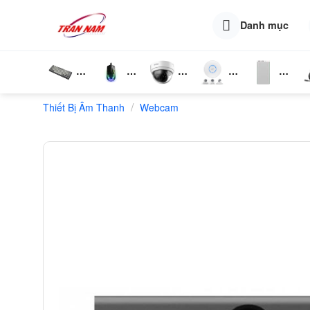
Skip
to
Danh mục
content
Bàn
Chuột
Camera
Router
Phụ
T
/
Thiết Bị Âm Thanh
Phím
Webcam
Wifi
Wifi
Kiện
N