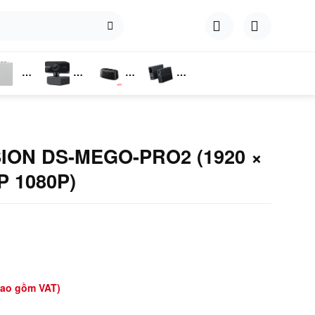
hụ
Webcam
Dock
Converter
iện
Cắm Ổ
Cứng
ION DS-MEGO-PRO2 (1920 ×
P 1080P)
bao gồm VAT)