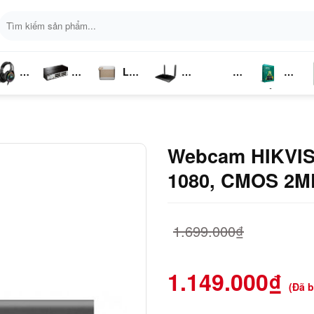
Tìm
kiếm:
Loa
ai
Switch
Bluetooth
4G LTE
Kich
Phần
P
ghe
Chia
Sóng
Mềm
K
Mạng
Webcam HIKVIS
1080, CMOS 2M
1.699.000
₫
1.149.000
₫
(Đã 