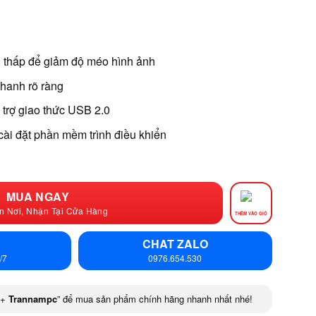
g thấp để giảm độ méo hình ảnh
thanh rõ ràng
trợ giao thức USB 2.0
cài đặt phần mềm trình điều khiển
MUA NGAY
n Nơi, Nhận Tại Cửa Hàng
THÊM VÀO GIỎ
CHAT ZALO
/7
0976.654.530
+
Trannampc
” để mua sản phẩm chính hãng nhanh nhất nhé!