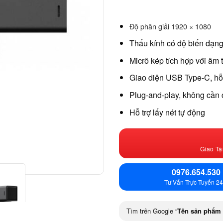
Độ phân giải 1920 × 1080
Thấu kính có độ biến dạn
Micrô kép tích hợp với âm 
Giao diện USB Type-C, hỗ 
Plug-and-play, không cần 
Hỗ trợ lấy nét tự động
Giao Tậ
0976.654.530
Tư Vấn Trực Tuyến 24
Tìm trên Google “
Tên sản phẩm