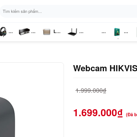
Tìm
kiếm:
Loa
ai
Switch
Bluetooth
4G LTE
Kich
Phần
P
ghe
Chia
Sóng
Mềm
K
Mạng
Webcam HIKVI
1.999.000
₫
1.699.000
₫
(Đã 