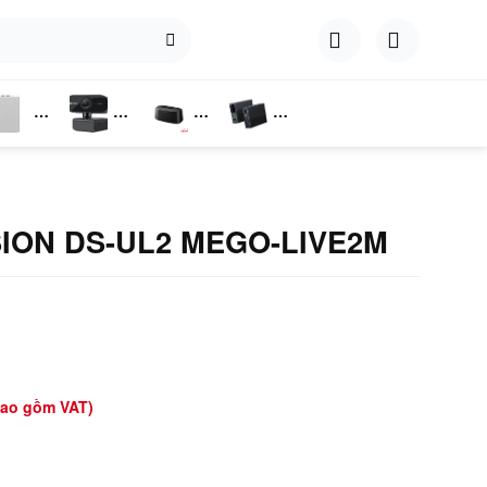
hụ
Webcam
Dock
Converter
iện
Cắm Ổ
Cứng
SION DS-UL2 MEGO-LIVE2M
bao gồm VAT)