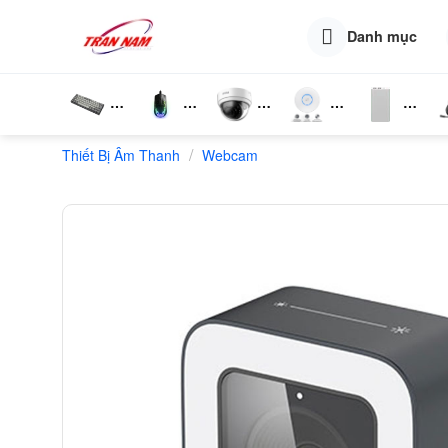
Skip
to
Danh mục
content
Bàn
Chuột
Camera
Router
Phụ
T
/
Thiết Bị Âm Thanh
Phím
Webcam
Wifi
Wifi
Kiện
N