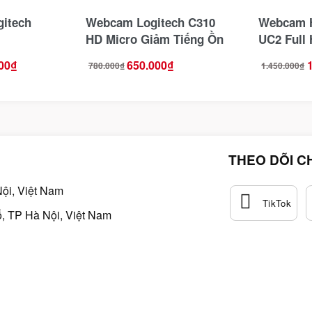
itech
Webcam Logitech C310
Webcam H
HD Micro Giảm Tiếng Ồn
UC2 Full 
,Tích Hợp
00
₫
650.000
₫
780.000
₫
1.450.000
₫
Giá
Giá
Giá
Giá
gốc
hiện
gốc
hiện
là:
tại
là:
tại
780.000₫.
là:
1.450.000₫.
là:
650.000₫.
1.400.000₫.
THEO DÕI C
ội, Việt Nam
, TP Hà Nội, Việt Nam