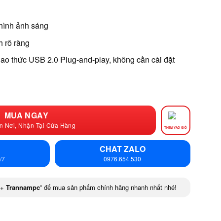
hình ảnh sáng
h rõ ràng
iao thức USB 2.0 Plug-and-play, không cần cài đặt
MUA NGAY
n Nơi, Nhận Tại Cửa Hàng
THÊM VÀO GIỎ
CHAT ZALO
/7
0976.654.530
+
Trannampc
” để mua sản phẩm chính hãng nhanh nhất nhé!