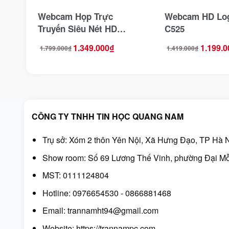
Webcam Họp Trực
Webcam HD Log
Truyến Siêu Nét HD
C525
Logitech C615
1.349.000
₫
1.199.0
1.799.000
₫
1.419.000
₫
Giá
Giá
Giá
Giá
gốc
hiện
gốc
hiện
là:
tại
là:
tại
1.799.000₫.
là:
1.419.000₫.
là:
1.349.000₫.
1.199.000₫.
CÔNG TY TNHH TIN HỌC QUANG NAM
Trụ sở: Xóm 2 thôn Yên Nội, Xã Hưng Đạo, TP Hà N
Show room: Số 69 Lương Thế Vinh, phường Đại Mỗ
MST: 0111124804
Hotline: 0976654530 - 0866881468
Email: trannamht94@gmail.com
Website:
https://trannampc.com