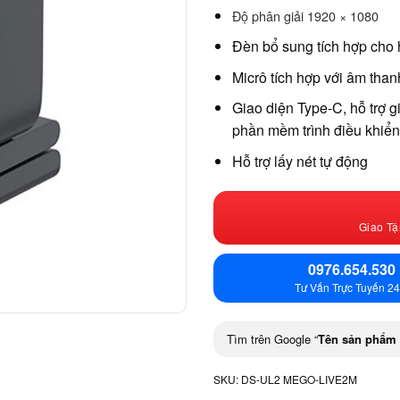
Độ phân giải 1920 × 1080
Đèn bổ sung tích hợp cho 
Micrô tích hợp với âm than
Giao diện Type-C, hỗ trợ g
phần mềm trình điều khiển
Hỗ trợ lấy nét tự động
Giao Tậ
0976.654.530
Tư Vấn Trực Tuyến 24
Tìm trên Google “
Tên sản phẩm
SKU:
DS-UL2 MEGO-LIVE2M