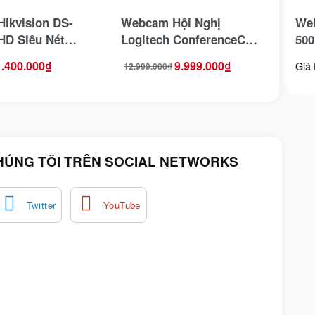
ikvision DS-
Webcam Hội Nghị
Web
HD Siêu Nét
Logitech ConferenceCam
500
 2 Mic
Connect
Nét
1.400.000
₫
9.999.000
₫
Giá 
12.999.000
₫
Giá
Giá
gốc
hiện
là:
tại
12.999.000₫.
là:
9.999.000₫.
HÚNG TÔI TRÊN SOCIAL NETWORKS