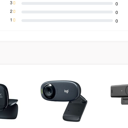
3
0
2
0
1
0