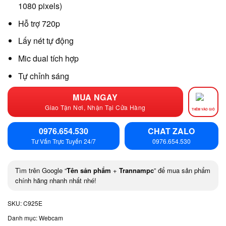
1080 pixels)
Hỗ trợ 720p
Lấy nét tự động
Mic dual tích hợp
Tự chỉnh sáng
MUA NGAY
Giao Tận Nơi, Nhận Tại Cửa Hàng
THÊM VÀO GIỎ
0976.654.530
CHAT ZALO
Tư Vấn Trực Tuyến 24/7
0976.654.530
Tìm trên Google “
Tên sản phẩm
+
Trannampc
” để mua sản phẩm
chính hãng nhanh nhất nhé!
SKU:
C925E
Danh mục:
Webcam