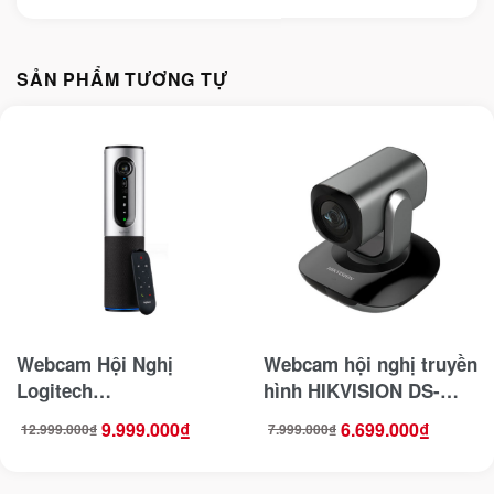
SẢN PHẨM TƯƠNG TỰ
Webcam Hội Nghị
Webcam hội nghị truyền
Logitech
hình HIKVISION DS-
ConferenceCam
MEGO-202PTZ (DS-
9.999.000
₫
6.699.000
₫
12.999.000
₫
7.999.000
₫
Giá
Giá
Giá
Giá
Connect
U102)
gốc
hiện
gốc
hiện
là:
tại
là:
tại
12.999.000₫.
là:
7.999.000₫.
là:
9.999.000₫.
6.699.000₫.