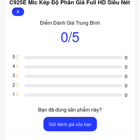
C925E Mic Kép Độ Phân Giả Full HD Siêu Nét
0
Điểm Đánh Giá Trung Bình
0/5
5
0
4
0
3
0
2
0
1
0
Bạn đã dùng sản phẩm này?
Gửi đánh giá của bạn