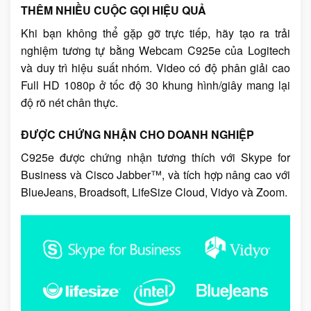
THÊM NHIỀU CUỘC GỌI HIỆU QUẢ
Khi bạn không thể gặp gỡ trực tiếp, hãy tạo ra trải
nghiệm tương tự bằng Webcam C925e của Logitech
và duy trì hiệu suất nhóm. Video có độ phân giải cao
Full HD 1080p ở tốc độ 30 khung hình/giây mang lại
độ rõ nét chân thực.
ĐƯỢC CHỨNG NHẬN CHO DOANH NGHIỆP
C925e được chứng nhận tương thích với Skype for
Business và Cisco Jabber™, và tích hợp nâng cao với
BlueJeans, Broadsoft, LifeSize Cloud, Vidyo và Zoom.