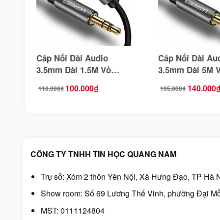
Cáp Nối Dài Audio
Cáp Nối Dài Au
3.5mm Dài 1.5M Vỏ
3.5mm Dài 5M 
Nhôm Ugreen 10593
Ugreen 10538
100.000
₫
140.000
110.000
₫
195.000
₫
Giá
Giá
Giá
Giá
gốc
hiện
gốc
hiện
là:
tại
là:
tại
110.000₫.
là:
195.000₫.
là:
100.000₫.
140.000₫.
CÔNG TY TNHH TIN HỌC QUANG NAM
Trụ sở: Xóm 2 thôn Yên Nội, Xã Hưng Đạo, TP Hà N
Show room: Số 69 Lương Thế Vinh, phường Đại Mỗ
MST: 0111124804