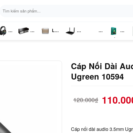
Tìm
kiếm:
Loa
ai
Switch
Bluetooth
4G LTE
Kich
Phần
P
ghe
Chia
Sóng
Mềm
K
Mạng
Cáp Nối Dài Au
Ugreen 10594
110.00
120.000
₫
Cáp nối dài audio 3.5mm Ugre