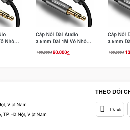
dio
Cáp Nối Dài Audio
Cáp Nối 
Vỏ Nhôm
3.5mm Dài 1M Vỏ Nhôm
3.5mm Dà
Ugreen 10592
Ugreen 1
₫
90.000
₫
13
100.000
₫
150.000
₫
Giá
Giá
Giá
Giá
gốc
hiện
gốc
hiện
là:
tại
là:
tại
100.000₫.
là:
150.000₫.
là:
90.000₫.
130.000₫.
THEO DÕI C
ội, Việt Nam
, TP Hà Nội, Việt Nam