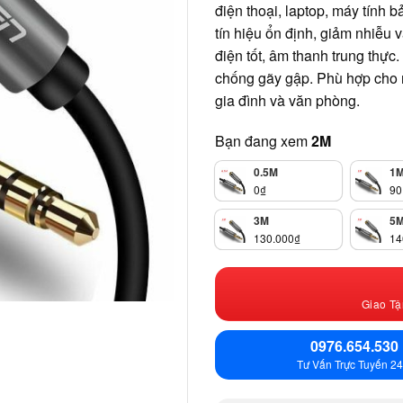
điện thoại, laptop, máy tính
tín hiệu ổn định, giảm nhiễu
điện tốt, âm thanh trung thự
chống gãy gập. Phù hợp cho 
gia đình và văn phòng.
Bạn đang xem
2M
0.5M
1
0
₫
90
3M
5
130.000
₫
14
Giao Tậ
0976.654.530
Tư Vấn Trực Tuyến 24