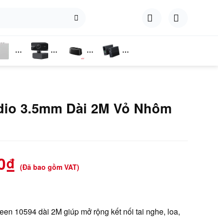
hụ
Webcam
Dock
Converter
iện
Cắm Ổ
Cứng
dio 3.5mm Dài 2M Vỏ Nhôm
0
₫
(Đã bao gồm VAT)
en 10594 dài 2M giúp mở rộng kết nối tai nghe, loa,