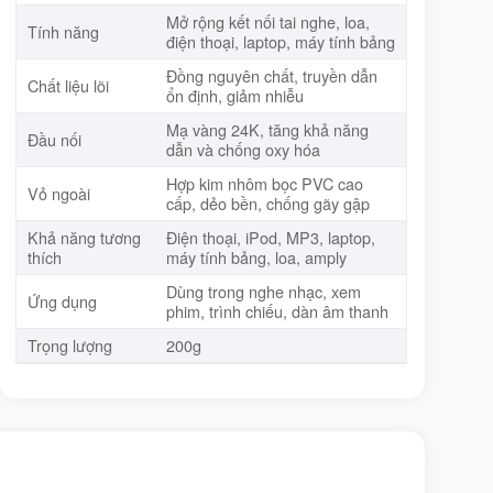
Mở rộng kết nối tai nghe, loa,
Tính năng
điện thoại, laptop, máy tính bảng
Đồng nguyên chất, truyền dẫn
Chất liệu lõi
ổn định, giảm nhiễu
Mạ vàng 24K, tăng khả năng
Đầu nối
dẫn và chống oxy hóa
Hợp kim nhôm bọc PVC cao
Vỏ ngoài
cấp, dẻo bền, chống gãy gập
Khả năng tương
Điện thoại, iPod, MP3, laptop,
thích
máy tính bảng, loa, amply
Dùng trong nghe nhạc, xem
Ứng dụng
phim, trình chiếu, dàn âm thanh
Trọng lượng
200g