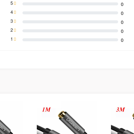
5
0
4
0
3
0
2
0
1
0