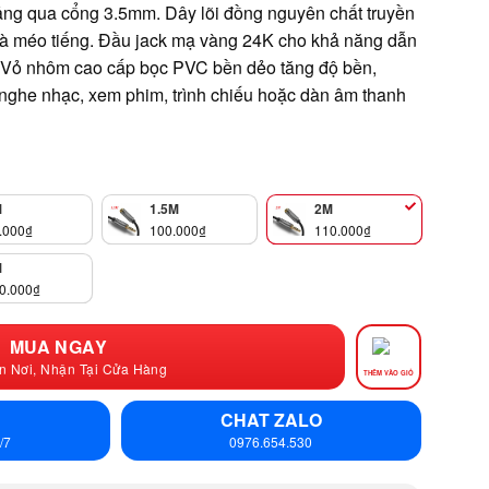
 bảng qua cổng 3.5mm. Dây lõi đồng nguyên chất truyền
 và méo tiếng. Đầu jack mạ vàng 24K cho khả năng dẫn
c. Vỏ nhôm cao cấp bọc PVC bền dẻo tăng độ bền,
nghe nhạc, xem phim, trình chiếu hoặc dàn âm thanh
M
1.5M
2M
.000
₫
100.000
₫
110.000
₫
M
0.000
₫
MUA NGAY
n Nơi, Nhận Tại Cửa Hàng
THÊM VÀO GIỎ
CHAT ZALO
/7
0976.654.530