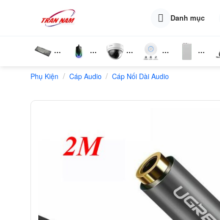
Skip
to
Danh mục
content
Bàn
Chuột
Camera
Router
Phụ
T
/
/
Phụ Kiện
Phím
Cáp Audio
Wifi
Cáp Nối Dài Audio
Wifi
Kiện
N