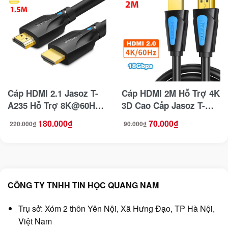
Cáp HDMI 2.1 Jasoz T-
Cáp HDMI 2M Hỗ Trợ 4K
A235 Hỗ Trợ 8K@60Hz
3D Cao Cấp Jasoz T-
Dài 1.5M
A218 Chuẩn 2.0
180.000
₫
70.000
₫
220.000
₫
90.000
₫
Giá
Giá
Giá
Giá
gốc
hiện
gốc
hiện
là:
tại
là:
tại
220.000₫.
là:
90.000₫.
là:
180.000₫.
70.000₫.
CÔNG TY TNHH TIN HỌC QUANG NAM
Trụ sở: Xóm 2 thôn Yên Nội, Xã Hưng Đạo, TP Hà Nội,
Việt Nam