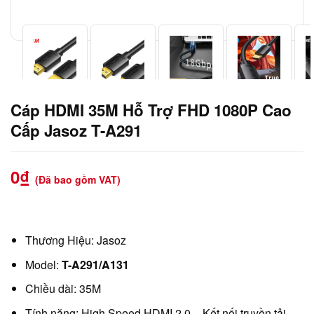
Cáp HDMI 35M Hỗ Trợ FHD 1080P Cao
Cấp Jasoz T-A291
0
₫
(Đã bao gồm VAT)
Thương Hiệu: Jasoz
Model:
T-A291/A131
Chiều dài: 35M
Tính năng: High Speed HDMI 2.0 – Kết nối truyền tải