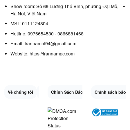
Show room: Số 69 Lương Thế Vinh, phường Đại Mỗ, TP
Hà Nội, Việt Nam
MST: 0111124804
Hotline: 0976654530 - 0866881468
Email: trannamht94@gmail.com
Website:
https://trannampc.com
Về chúng tôi
Liên Hệ
Chính Sách Bảo Mật
Quy Định Chung
Chính sách bảo 
Đổi trả và hoàn 
Sitemap.XML