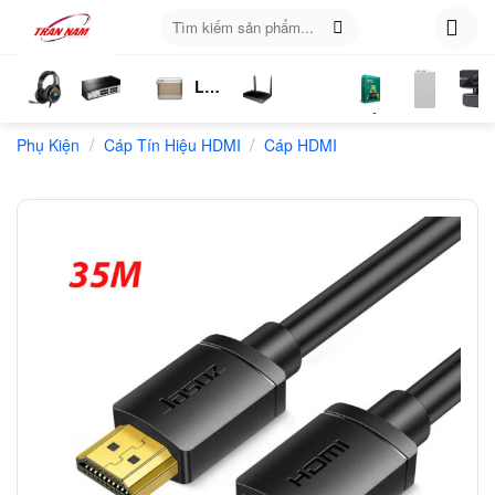
Skip
Tìm
to
kiếm:
content
Loa
ụ
Tai
Switch
Bluetooth
4G
Kich
Phần
Phụ
Web
/
/
n
Phụ Kiện
Nghe
Chia
Cáp Tín Hiệu HDMI
LTE
Cáp HDMI
Sóng
Mềm
Kiện
Mạng