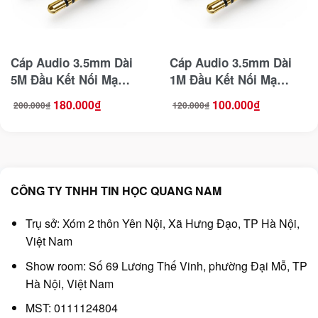
Cáp Audio 3.5mm Dài
Cáp Audio 3.5mm Dài
5M Đầu Kết Nối Mạ
1M Đầu Kết Nối Mạ
Vàng Ugreen 10737
Vàng Ugreen 10733
180.000
₫
100.000
₫
200.000
₫
120.000
₫
Giá
Giá
Giá
Giá
gốc
hiện
gốc
hiện
là:
tại
là:
tại
200.000₫.
là:
120.000₫.
là:
180.000₫.
100.000₫.
CÔNG TY TNHH TIN HỌC QUANG NAM
Trụ sở: Xóm 2 thôn Yên Nội, Xã Hưng Đạo, TP Hà Nội,
Việt Nam
Show room: Số 69 Lương Thế Vinh, phường Đại Mỗ, TP
Hà Nội, Việt Nam
MST: 0111124804