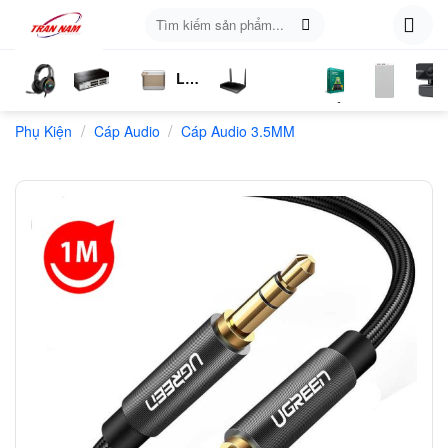
Skip
Tìm
to
kiếm:
content
Loa
ụ
Tai
Switch
Bluetooth
4G
Kich
Phần
Phụ
Web
/
/
n
Phụ Kiện
Nghe
Chia
Cáp Audio
Cáp Audio 3.5MM
LTE
Sóng
Mềm
Kiện
Mạng