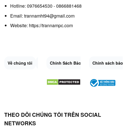
Hotline: 0976654530 - 0866881468
Email: trannamht94@gmail.com
Website:
https://trannampc.com
Về chúng tôi
Liên Hệ
Chính Sách Bảo Mật
Quy Định Chung
Chính sách bảo 
Đổi trả và hoàn 
Sitemap.XML
THEO DÕI CHÚNG TÔI TRÊN SOCIAL
NETWORKS