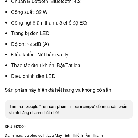
Chuẩn Bluetooth :Bluetooth: 4.2
Công suất: 32 W
Công nghệ âm thanh: 3 chế độ EQ
Trang bị đèn LED
Độ ồn: ≤25dB (A)
Điều khiển: Nút bấm vật lý
Thao tác điều khiển: Bật/Tắt loa
Điều chỉnh đèn LED
Sản phẩm này hiện đã hết hàng và không có sẵn.
Tìm trên Google “
Tên sản phẩm
+
Trannampc
” để mua sản phẩm
chính hãng nhanh nhất nhé!
SKU:
G2000
Danh mục:
loa bluetooth
,
Loa Máy Tính
,
Thiết Bị Âm Thanh