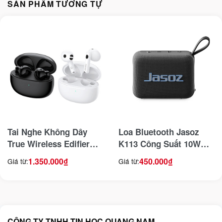
SẢN PHẨM TƯƠNG TỰ
Tai Nghe Không Dây
Loa Bluetooth Jasoz
True Wireless Edifier
K113 Công Suất 10W
W220T
Thiết Kế Chống Nước,
1.350.000
₫
450.000
₫
Giá từ:
Giá từ:
Pin 1200mAh, Bluetooth
5.2, Hỗ Trợ TWS
CÔNG TY TNHH TIN HỌC QUANG NAM