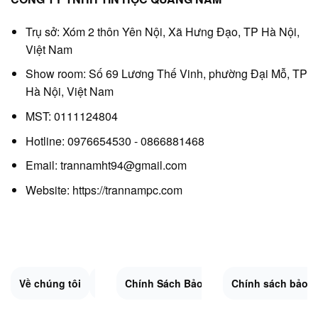
Trụ sở: Xóm 2 thôn Yên Nội, Xã Hưng Đạo, TP Hà Nội,
Việt Nam
Show room: Số 69 Lương Thế Vinh, phường Đại Mỗ, TP
Hà Nội, Việt Nam
MST: 0111124804
Hotline: 0976654530 - 0866881468
Email: trannamht94@gmail.com
Website:
https://trannampc.com
Về chúng tôi
Liên Hệ
Chính Sách Bảo Mật
Quy Định Chung
Chính sách bảo 
Đổi trả và hoàn 
Sitemap.XML