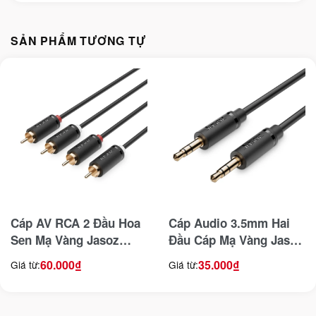
SẢN PHẨM TƯƠNG TỰ
Cáp AV RCA 2 Đầu Hoa
Cáp Audio 3.5mm Hai
Sen Mạ Vàng Jasoz
Đầu Cáp Mạ Vàng Jasoz
C105
C103 ( Không Hỗ Trợ
60.000
₫
35.000
₫
Giá từ:
Giá từ:
Mic )