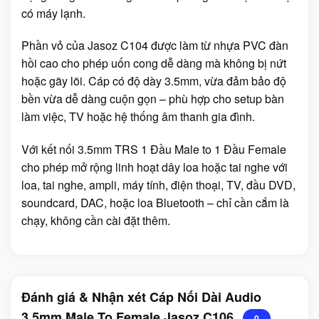
có máy lạnh.
Phần vỏ của Jasoz C104 được làm từ nhựa PVC đàn
hồi cao cho phép uốn cong dễ dàng mà không bị nứt
hoặc gãy lõi. Cáp có độ dày 3.5mm, vừa đảm bảo độ
bền vừa dễ dàng cuộn gọn – phù hợp cho setup bàn
làm việc, TV hoặc hệ thống âm thanh gia đình.
Với kết nối 3.5mm TRS 1 Đầu Male to 1 Đầu Female
cho phép mở rộng linh hoạt dây loa hoặc tai nghe với
loa, tai nghe, ampli, máy tính, điện thoại, TV, đầu DVD,
soundcard, DAC, hoặc loa Bluetooth – chỉ cần cắm là
chạy, không cần cài đặt thêm.
Đánh giá & Nhận xét Cáp Nối Dài Audio
3.5mm Male To Female Jasoz C106
0