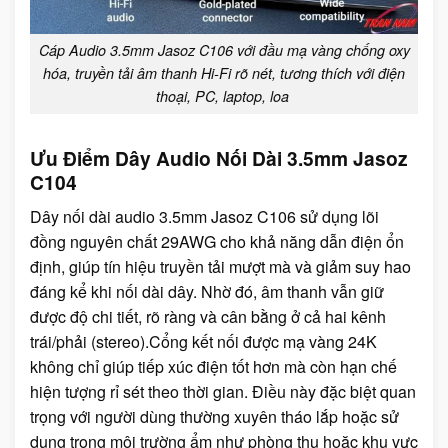
Cáp Audio 3.5mm Jasoz C106 với đầu mạ vàng chống oxy
hóa, truyền tải âm thanh Hi-Fi rõ nét, tương thích với điện
thoại, PC, laptop, loa
Ưu Điểm Dây Audio Nối Dài 3.5mm Jasoz
C104
Dây nối dài audio 3.5mm Jasoz C106 sử dụng lõi
đồng nguyên chất 29AWG cho khả năng dẫn điện ổn
định, giúp tín hiệu truyền tải mượt mà và giảm suy hao
đáng kể khi nối dài dây. Nhờ đó, âm thanh vẫn giữ
được độ chi tiết, rõ ràng và cân bằng ở cả hai kênh
trái/phải (stereo).Cổng kết nối được mạ vàng 24K
không chỉ giúp tiếp xúc điện tốt hơn mà còn hạn chế
hiện tượng rỉ sét theo thời gian. Điều này đặc biệt quan
trọng với người dùng thường xuyên tháo lắp hoặc sử
dụng trong môi trường ẩm như phòng thu hoặc khu vực