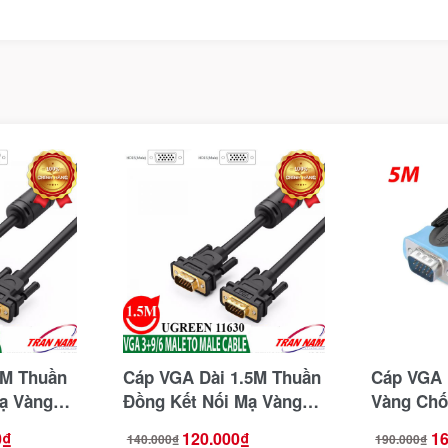
0M Thuần
Cáp VGA Dài 1.5M Thuần
Cáp VGA 
ạ Vàng
Đồng Kết Nối Mạ Vàng
Vàng Chố
Ugreen 11630
Trợ Full 
0
₫
120.000
₫
16
140.000
₫
190.000
₫
Giá
Giá
Giá
Giá