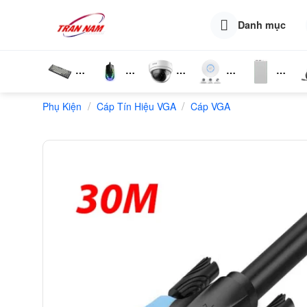
Skip
to
Danh mục
content
Bàn
Chuột
Camera
Router
Phụ
T
/
/
Phụ Kiện
Phím
Cáp Tín Hiệu VGA
Wifi
Cáp VGA
Wifi
Kiện
N