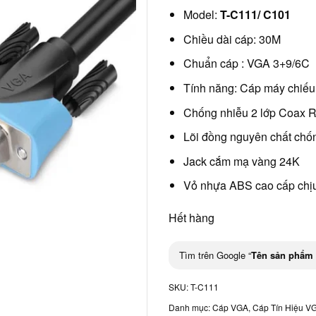
Model:
T-C111/ C101
Chiều dài cáp: 30M
Chuẩn cáp : VGA 3+9/6C
Tính năng: Cáp máy chiếu 
Chống nhiễu 2 lớp Coax 
Lõi đồng nguyên chất chố
Jack cắm mạ vàng 24K
Vỏ nhựa ABS cao cấp chịu
Hết hàng
Tìm trên Google “
Tên sản phẩm
SKU:
T-C111
Danh mục:
Cáp VGA
,
Cáp Tín Hiệu V