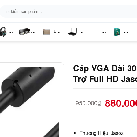
Tìm
kiếm:
Loa
ai
Switch
Bluetooth
4G LTE
Kich
Phần
P
ghe
Chia
Sóng
Mềm
K
Mạng
Cáp VGA Dài 3
Trợ Full HD Jas
880.00
950.000
₫
Thương Hiệu: Jasoz