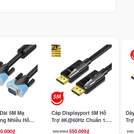
Dài 5M Mạ
Cáp Displayport 5M Hỗ
Dây
ng Nhiễu Hỗ
Trợ 8K@60Hz Chuẩn 1.4
Trợ
HD Jasoz T-C104
Vỏ Bọc Lưới Jasoz T-
Vàn
0.000
₫
550.000
₫
580.000
₫
250
Giá
Giá
Giá
Giá