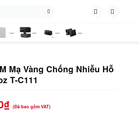
hụ
Webcam
Dock
Converter
iện
Cắm Ổ
Cứng
0M Mạ Vàng Chống Nhiễu Hỗ
oz T-C111
0
₫
(Đã bao gồm VAT)