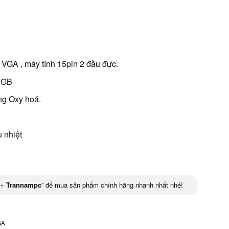
VGA , máy tính 15pin 2 đầu đực.
RGB
ng Oxy hoá.
 nhiệt
+
Trannampc
” để mua sản phẩm chính hãng nhanh nhất nhé!
GA