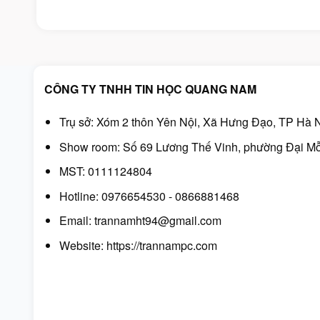
gốc
hiện
gốc
hiện
là:
tại
là:
tại
290.000₫.
là:
1.090.000₫.
là:
250.000₫.
960.000₫.
CÔNG TY TNHH TIN HỌC QUANG NAM
Trụ sở: Xóm 2 thôn Yên Nội, Xã Hưng Đạo, TP Hà N
Show room: Số 69 Lương Thế Vinh, phường Đại Mỗ
MST: 0111124804
Hotline: 0976654530 - 0866881468
Email: trannamht94@gmail.com
Website:
https://trannampc.com