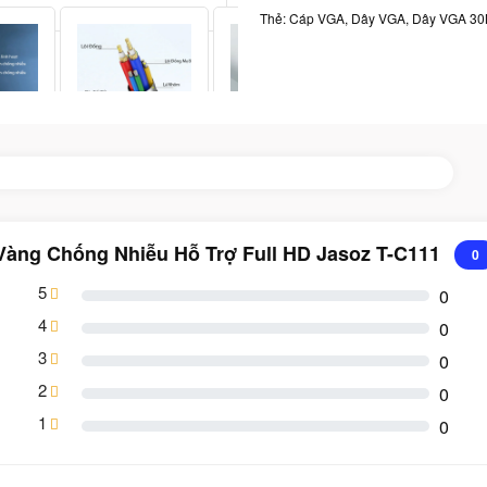
Thẻ:
Cáp VGA
,
Dây VGA
,
Dây VGA 3
Vàng Chống Nhiễu Hỗ Trợ Full HD Jasoz T-C111
0
5
0
4
0
3
0
2
0
1
0