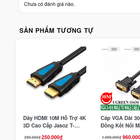
Chưa có đánh giá nào.
SẢN PHẨM TƯƠNG TỰ
Dây HDMI 10M Hỗ Trợ 4K
Cáp VGA Dài 3
3D Cao Cấp Jasoz T-
Đồng Kết Nối M
A222
Ugreen 11636
250.000
₫
960.00
290.000
₫
1.090.000
₫
Giá
Giá
Giá
Giá