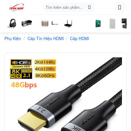
Skip
Tìm
to
kiếm:
content
Loa
ụ
Tai
Switch
Bluetooth
4G
Kich
Phần
Phụ
Web
/
/
n
Phụ Kiện
Nghe
Chia
Cáp Tín Hiệu HDMI
LTE
Cáp HDMI
Sóng
Mềm
Kiện
Mạng