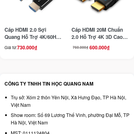
Cáp HDMI 2.0 Sợi
Cáp HDMI 20M Chuẩn
Quang Hỗ Trợ 4K/60Hz
2.0 Hỗ Trợ 4K 3D Cao
HDR ARC60 Jasoz A115
Cấp Jasoz T-A225
730.000
₫
600.000
₫
Giá từ:
760.000
₫
Giá
Giá
gốc
hiện
là:
tại
760.000₫.
là:
600.000₫.
CÔNG TY TNHH TIN HỌC QUANG NAM
Trụ sở: Xóm 2 thôn Yên Nội, Xã Hưng Đạo, TP Hà Nội,
Việt Nam
Show room: Số 69 Lương Thế Vinh, phường Đại Mỗ, TP
Hà Nội, Việt Nam
MST: 0111124804