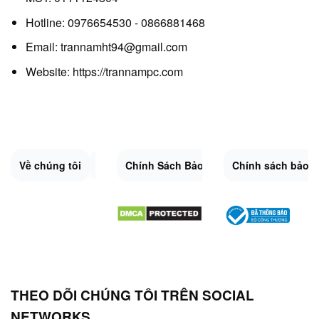
Hotline: 0976654530 - 0866881468
Email: trannamht94@gmail.com
Website:
https://trannampc.com
Về chúng tôi
Liên Hệ
Chính Sách Bảo Mật
Quy Định Chung
Chính sách bảo 
Đổi trả và hoàn 
Sitemap.XML
THEO DÕI CHÚNG TÔI TRÊN SOCIAL
NETWORKS