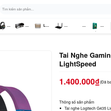
Tìm
kiếm:
Loa
ai
Switch
Bluetooth
4G LTE
Kich
Phần
P
ghe
Chia
Sóng
Mềm
K
Mạng
Tai Nghe Gamin
LightSpeed
1.400.000
₫
(Đã b
Thông số sản phẩm
Tai nghe Logitech G435 L