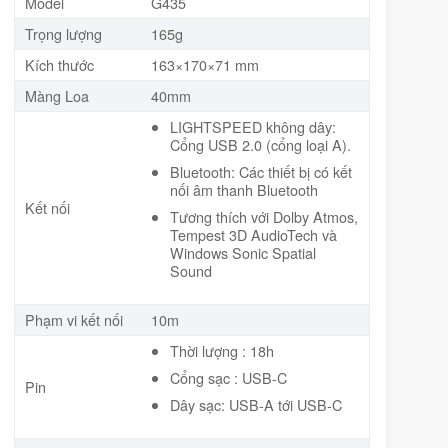
Model
G435
Trọng lượng
165g
Kích thước
163×170×71 mm
Màng Loa
40mm
LIGHTSPEED không dây:
Cổng USB 2.0 (cổng loại A).
Bluetooth: Các thiết bị có kết
nối âm thanh Bluetooth
Kết nối
Tương thích với Dolby Atmos,
Tempest 3D AudioTech và
Windows Sonic Spatial
Sound
Phạm vi kết nối
10m
Thời lượng : 18h
Cổng sạc : USB-C
Pin
Dây sạc: USB-A tới USB-C