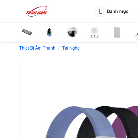
Skip
to
Danh mục
content
Bàn
Chuột
Camera
Router
Phụ
T
/
Thiết Bị Âm Thanh
Phím
Tai Nghe
Wifi
Wifi
Kiện
N