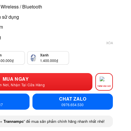
Wireless / Bluetooth
h sử dụng
mm
g
XÓA
m
Xanh
400.000
₫
1.400.000
₫
MUA NGAY
n Nơi, Nhận Tại Cửa Hàng
THÊM VÀO GIỎ
CHAT ZALO
/7
0976.654.530
+
Trannampc
” để mua sản phẩm chính hãng nhanh nhất nhé!