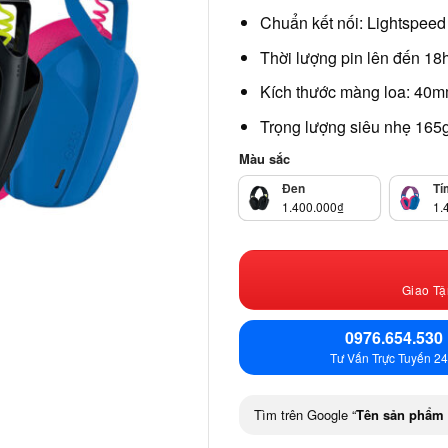
Chuẩn kết nối: Lightspeed 
Thời lượng pin lên đến 18
Kích thước màng loa: 40
Trọng lượng siêu nhẹ 165
Màu sắc
Đen
Tí
1.400.000
₫
1.
Giao Tậ
0976.654.530
Tư Vấn Trực Tuyến 24
Tìm trên Google “
Tên sản phẩm