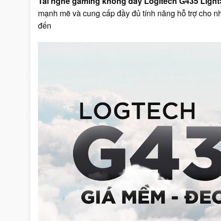
Tai nghe gaming không dây Logitech G435 Ligh
mạnh mẽ và cung cấp đầy đủ tính năng hỗ trợ cho nh
đến