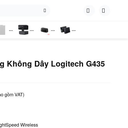
hụ
Webcam
Dock
Converter
iện
Cắm Ổ
Cứng
g Không Dây Logitech G435
ao gồm VAT)
ightSpeed Wireless