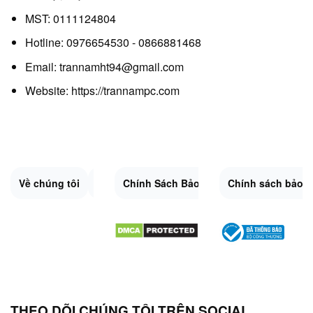
MST: 0111124804
Hotline: 0976654530 - 0866881468
Email: trannamht94@gmail.com
Website:
https://trannampc.com
Về chúng tôi
Liên Hệ
Chính Sách Bảo Mật
Quy Định Chung
Chính sách bảo 
Đổi trả và hoàn 
Sitemap.XML
THEO DÕI CHÚNG TÔI TRÊN SOCIAL