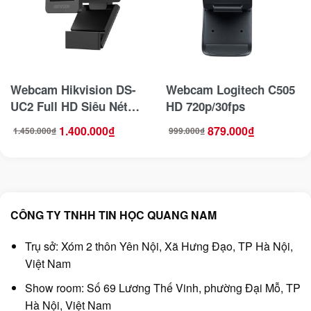
Webcam Hikvision DS-
Webcam Logitech C505
UC2 Full HD Siêu Nét
HD 720p/30fps
,Tích Hợp 2 Mic
1.400.000
₫
879.000
₫
1.450.000
₫
999.000
₫
Giá
Giá
Giá
Giá
gốc
hiện
gốc
hiện
là:
tại
là:
tại
1.450.000₫.
là:
999.000₫.
là:
1.400.000₫.
879.000₫.
CÔNG TY TNHH TIN HỌC QUANG NAM
Trụ sở: Xóm 2 thôn Yên Nội, Xã Hưng Đạo, TP Hà Nội,
Việt Nam
Show room: Số 69 Lương Thế Vinh, phường Đại Mỗ, TP
Hà Nội, Việt Nam