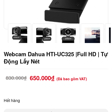
Webcam Dahua HTI-UC325 |Full HD | Tự
Động Lấy Nét
650.000
₫
830.000
₫
(Đã bao gồm VAT)
Hết hàng