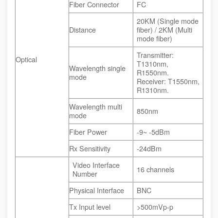
Fiber Connector
FC
20KM (Single mode
Distance
fiber) / 2KM (Multi
mode fiber)
Transmitter:
Optical
T1310nm,
Wavelength single
R1550nm.
mode
Receiver: T1550nm,
R1310nm.
Wavelength multi
850nm
mode
Fiber Power
-9~ -5dBm
Rx Sensitivity
-24dBm
Video Interface
16 channels
Number
Physical Interface
BNC
Tx Input level
>500mVp-p