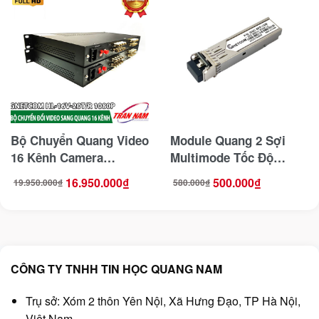
Bộ Chuyển Quang Video
Module Quang 2 Sợi
16 Kênh Camera
Multimode Tốc Độ
GNETCOM HL-16V-
1,25Gb Chuẩn LC
16.950.000
₫
500.000
₫
19.950.000
₫
580.000
₫
Giá
Giá
Giá
Giá
20T/R 1080P
Gnetcom GNC-SFP-1GM
gốc
hiện
gốc
hiện
là:
tại
là:
tại
19.950.000₫.
là:
580.000₫.
là:
16.950.000₫.
500.000₫.
CÔNG TY TNHH TIN HỌC QUANG NAM
Trụ sở: Xóm 2 thôn Yên Nội, Xã Hưng Đạo, TP Hà Nội,
Việt Nam