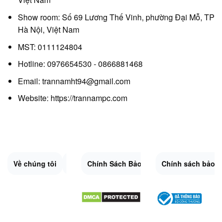
Show room: Số 69 Lương Thế Vinh, phường Đại Mỗ, TP
Hà Nội, Việt Nam
MST: 0111124804
Hotline: 0976654530 - 0866881468
Email: trannamht94@gmail.com
Website:
https://trannampc.com
Về chúng tôi
Liên Hệ
Chính Sách Bảo Mật
Quy Định Chung
Chính sách bảo 
Đổi trả và hoàn 
Sitemap.XML