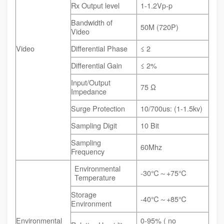
Rx Output level
1-1.2Vp-p
Bandwidth of
50M (720P)
Video
Video
Differential Phase
≤ 2
Differential Gain
≤ 2%
Input/Output
75 Ω
Impedance
Surge Protection
10/700us: (1-1.5kv)
Sampling Digit
10 Bit
Sampling
60Mhz
Frequency
Environmental
-30℃
～
+75℃
Temperature
Storage
-40℃
～
+85℃
Environment
Environmental
0-95% ( no