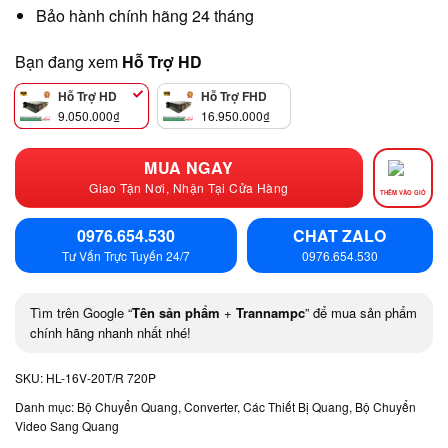
Bảo hành chính hãng 24 tháng
Bạn đang xem
Hỗ Trợ HD
Hỗ Trợ HD
Hỗ Trợ FHD
9.050.000
₫
16.950.000
₫
MUA NGAY
Giao Tận Nơi, Nhận Tại Cửa Hàng
THÊM VÀO GIỎ
0976.654.530
CHAT ZALO
Tư Vấn Trực Tuyến 24/7
0976.654.530
Tìm trên Google “
Tên sản phẩm
+
Trannampc
” để mua sản phẩm
chính hãng nhanh nhất nhé!
SKU:
HL-16V-20T/R 720P
Danh mục:
Bộ Chuyển Quang, Converter, Các Thiết Bị Quang
,
Bộ Chuyển
Video Sang Quang