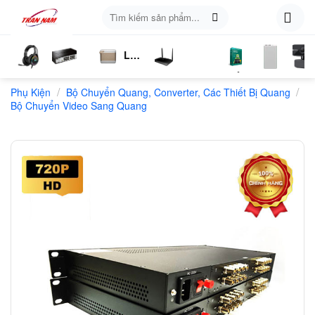
Skip
Tìm
to
kiếm:
content
Loa
ụ
Tai
Switch
Bluetooth
4G
Kich
Phần
Phụ
Web
/
/
n
Phụ Kiện
Nghe
Chia
Bộ Chuyển Quang, Converter, Các Thiết Bị Quang
LTE
Sóng
Mềm
Kiện
Bộ Chuyển Video Sang Quang
Mạng