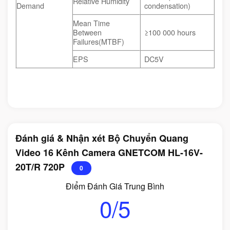
Relative Humidity
Demand
condensation)
Mean Time
Between
≥100 000 hours
Failures(MTBF)
EPS
DC5V
Đánh giá & Nhận xét Bộ Chuyển Quang
Video 16 Kênh Camera GNETCOM HL-16V-
20T/R 720P
0
Điểm Đánh Giá Trung Bình
0/5