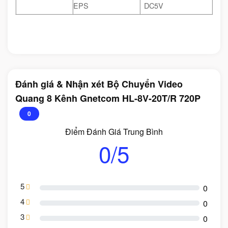
EPS
DC5V
Đánh giá & Nhận xét Bộ Chuyển Video
Quang 8 Kênh Gnetcom HL-8V-20T/R 720P
0
Điểm Đánh Giá Trung Bình
0/5
5
0
4
0
3
0