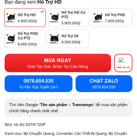
Bạn đang xem
Hỗ Trợ HD
Hỗ Trợ HD Có
Hỗ Trợ HD
Hỗ Trợ FHD
PTZ
4.900.000
₫
7.400.000
₫
5.900.000
₫
Hỗ Trợ FHD
Hỗ Trợ 2K
Có PTZ
9.500.000
₫
8.450.000
₫
MUA NGAY
Giao Tận Nơi, Nhận Tại Cửa Hàng
THÊM VÀO GIỎ
0976.654.530
CHAT ZALO
Tư Vấn Trực Tuyến 24/7
0976.654.530
Tìm trên Google “
Tên sản phẩm
+
Trannampc
” để mua sản phẩm
chính hãng nhanh nhất nhé!
SKU:
HL-8V-20T/R 720P
Danh mục:
Bộ Chuyển Quang, Converter, Các Thiết Bị Quang
,
Bộ Chuyển