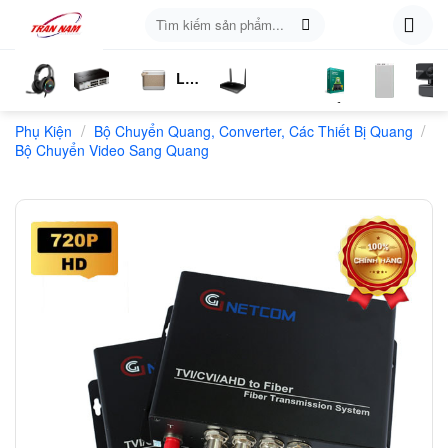
Skip
Tìm
to
kiếm:
content
Loa
ụ
Tai
Switch
Bluetooth
4G
Kich
Phần
Phụ
Web
/
/
n
Phụ Kiện
Nghe
Chia
Bộ Chuyển Quang, Converter, Các Thiết Bị Quang
LTE
Sóng
Mềm
Kiện
Bộ Chuyển Video Sang Quang
Mạng