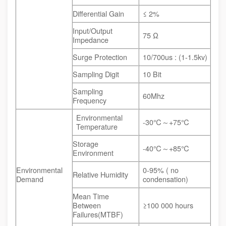
Differential Gain
≤ 2%
Input/Output
75 Ω
Impedance
Surge Protection
10/700us : (1-1.5kv)
Sampling Digit
10 Bit
Sampling
60Mhz
Frequency
Environmental
-30℃～+75℃
Temperature
Storage
-40℃～+85℃
Environment
Environmental
0-95% ( no
Relative Humidity
Demand
condensation)
Mean Time
Between
≥100 000 hours
Failures(MTBF)