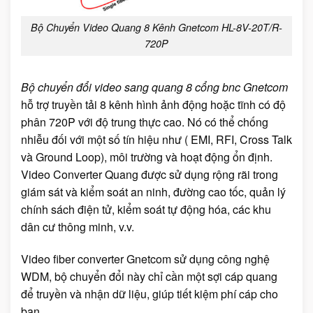
Bộ Chuyển Video Quang 8 Kênh Gnetcom HL-8V-20T/R-
720P
Bộ chuyển đổi video sang quang 8 cổng bnc Gnetcom
hỗ trợ truyền tải 8 kênh hình ảnh động hoặc tĩnh có độ
phân 720P với độ trung thực cao. Nó có thể chống
nhiễu đối với một số tín hiệu như ( EMI, RFI, Cross Talk
và Ground Loop), môi trường và hoạt động ổn định.
Video Converter Quang được sử dụng rộng rãi trong
giám sát và kiểm soát an ninh, đường cao tốc, quản lý
chính sách điện tử, kiểm soát tự động hóa, các khu
dân cư thông minh, v.v.
Video fiber converter Gnetcom sử dụng công nghệ
WDM, bộ chuyển đổi này chỉ cần một sợi cáp quang
để truyền và nhận dữ liệu, giúp tiết kiệm phí cáp cho
bạn.