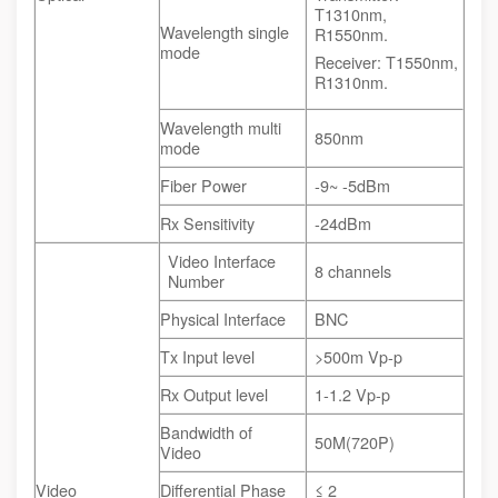
T1310nm,
Wavelength single
R1550nm.
mode
Receiver: T1550nm,
R1310nm.
Wavelength multi
850nm
mode
Fiber Power
-9~ -5dBm
Rx Sensitivity
-24dBm
Video Interface
8 channels
Number
Physical Interface
BNC
Tx Input level
>500m Vp-p
Rx Output level
1-1.2 Vp-p
Bandwidth of
50M(720P)
Video
Video
Differential Phase
≤ 2