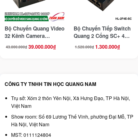
Bộ Chuyển Quang Video
Bộ Chuyển Tiếp Switch
32 Kênh Camera
Quang 2 Cổng SC+ 4
GNETCOM HL-32V-
Cổng LAN 100Mbps
39.000.000
₫
1.300.000
₫
43.000.000
₫
1.520.000
₫
Giá
Giá
Giá
Giá
20T/R 1080P
GnetCOM HL-2F4E-SC
gốc
hiện
gốc
hiện
là:
tại
là:
tại
43.000.000₫.
là:
1.520.000₫.
là:
39.000.000₫.
1.300.000₫.
CÔNG TY TNHH TIN HỌC QUANG NAM
Trụ sở: Xóm 2 thôn Yên Nội, Xã Hưng Đạo, TP Hà Nội,
Việt Nam
Show room: Số 69 Lương Thế Vinh, phường Đại Mỗ, TP
Hà Nội, Việt Nam
MST: 0111124804