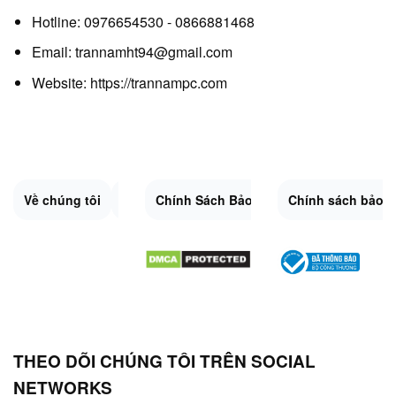
Hotline: 0976654530 - 0866881468
Email: trannamht94@gmail.com
Website:
https://trannampc.com
Về chúng tôi
Liên Hệ
Chính Sách Bảo Mật
Quy Định Chung
Chính sách bảo 
Đổi trả và hoàn 
Sitemap.XML
THEO DÕI CHÚNG TÔI TRÊN SOCIAL
NETWORKS