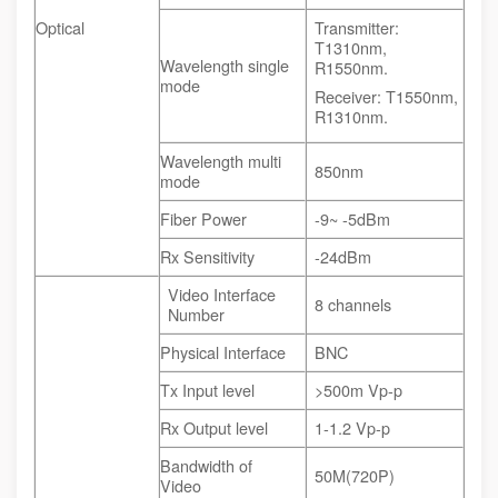
Optical
Transmitter:
T1310nm,
Wavelength single
R1550nm.
mode
Receiver: T1550nm,
R1310nm.
Wavelength multi
850nm
mode
Fiber Power
-9~ -5dBm
Rx Sensitivity
-24dBm
Video Interface
8 channels
Number
Physical Interface
BNC
Tx Input level
>500m Vp-p
Rx Output level
1-1.2 Vp-p
Bandwidth of
50M(720P)
Video