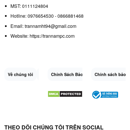
MST: 0111124804
Hotline: 0976654530 - 0866881468
Email: trannamht94@gmail.com
Website:
https://trannampc.com
Về chúng tôi
Liên Hệ
Chính Sách Bảo Mật
Quy Định Chung
Chính sách bảo 
Đổi trả và hoàn 
Sitemap.XML
THEO DÕI CHÚNG TÔI TRÊN SOCIAL