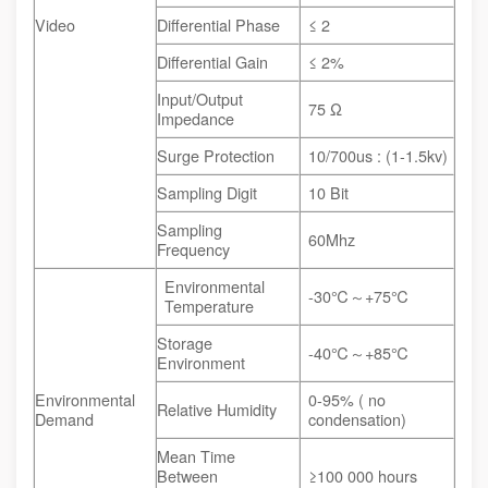
Video
Differential Phase
≤ 2
Differential Gain
≤ 2%
Input/Output
75 Ω
Impedance
Surge Protection
10/700us : (1-1.5kv)
Sampling Digit
10 Bit
Sampling
60Mhz
Frequency
Environmental
-30℃～+75℃
Temperature
Storage
-40℃～+85℃
Environment
Environmental
0-95% ( no
Relative Humidity
Demand
condensation)
Mean Time
Between
≥100 000 hours