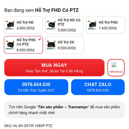
Bạn đang xem
Hỗ Trợ FHD Có PTZ
Hỗ Trợ HD Có
Hỗ Trợ HD
Hỗ Trợ FHD
PTZ
4.900.000
₫
7.400.000
₫
5.900.000
₫
Hỗ Trợ FHD
Hỗ Trợ 2K
Có PTZ
9.500.000
₫
8.450.000
₫
MUA NGAY
Giao Tận Nơi, Nhận Tại Cửa Hàng
THÊM VÀO GIỎ
0976.654.530
CHAT ZALO
Tư Vấn Trực Tuyến 24/7
0976.654.530
Tìm trên Google “
Tên sản phẩm
+
Trannampc
” để mua sản phẩm
chính hãng nhanh nhất nhé!
SKU:
HL-8V-20T/R 1080P PTZ