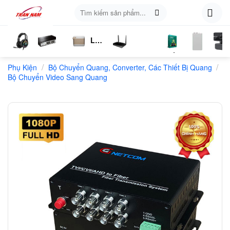
Skip
Tìm
to
kiếm:
content
Loa
ụ
Tai
Switch
Bluetooth
4G
Kich
Phần
Phụ
Web
/
/
n
Phụ Kiện
Nghe
Chia
Bộ Chuyển Quang, Converter, Các Thiết Bị Quang
LTE
Sóng
Mềm
Kiện
Bộ Chuyển Video Sang Quang
Mạng