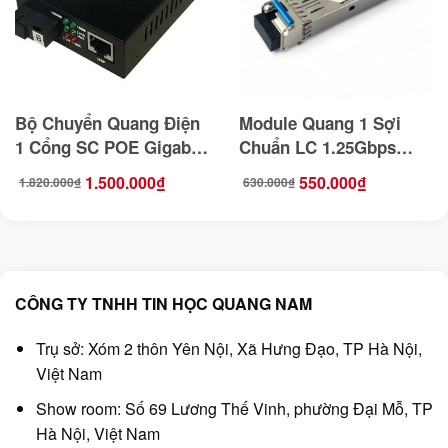
Bộ Chuyển Quang Điện
Module Quang 1 Sợi
1 Cổng SC POE Gigabit
Chuẩn LC 1.25Gbps
Gnetcom GNC-6101GE-
Gnetcom GNC-SFP-SM-
1.500.000
₫
550.000
₫
1.820.000
₫
630.000
₫
Giá
Giá
Giá
Giá
20B (Chuẩn B)
20BD ( Chuẩn B)
gốc
hiện
gốc
hiện
là:
tại
là:
tại
1.820.000₫.
là:
630.000₫.
là:
1.500.000₫.
550.000₫.
CÔNG TY TNHH TIN HỌC QUANG NAM
Trụ sở: Xóm 2 thôn Yên Nội, Xã Hưng Đạo, TP Hà Nội,
Việt Nam
Show room: Số 69 Lương Thế Vinh, phường Đại Mỗ, TP
Hà Nội, Việt Nam