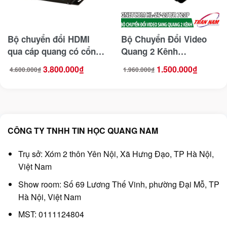
Bộ chuyển đổi HDMI
Bộ Chuyển Đổi Video
qua cáp quang có cổng
Quang 2 Kênh
USB HO-LINK HL-HDMI-
GNETCOM HL-2V-20T/R
3.800.000
₫
1.500.000
₫
4.600.000
₫
1.960.000
₫
Giá
Giá
Giá
Giá
1USB-20TR
720P
gốc
hiện
gốc
hiện
là:
tại
là:
tại
4.600.000₫.
là:
1.960.000₫.
là:
3.800.000₫.
1.500.000₫.
CÔNG TY TNHH TIN HỌC QUANG NAM
Trụ sở: Xóm 2 thôn Yên Nội, Xã Hưng Đạo, TP Hà Nội,
Việt Nam
Show room: Số 69 Lương Thế Vinh, phường Đại Mỗ, TP
Hà Nội, Việt Nam
MST: 0111124804