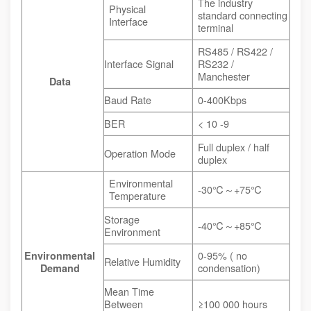
The industry
Physical
standard connecting
Interface
terminal
RS485 / RS422 /
Interface Signal
RS232 /
Manchester
Data
Baud Rate
0-400Kbps
BER
< 10 -9
Full duplex / half
Operation Mode
duplex
Environmental
-30℃～+75℃
Temperature
Storage
-40℃～+85℃
Environment
0-95% ( no
Environmental
Relative Humidity
condensation)
Demand
Mean Time
Between
≥100 000 hours