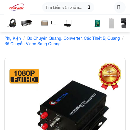
Skip
Tìm
to
kiếm:
content
Loa
ụ
Tai
Switch
Bluetooth
4G
Kich
Phần
Phụ
Web
/
/
n
Phụ Kiện
Nghe
Chia
Bộ Chuyển Quang, Converter, Các Thiết Bị Quang
LTE
Sóng
Mềm
Kiện
Bộ Chuyển Video Sang Quang
Mạng