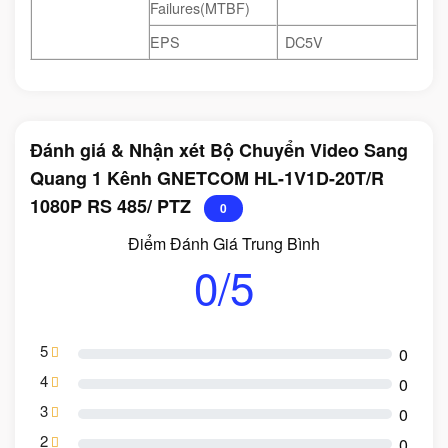
Failures(MTBF)
EPS
DC5V
Đánh giá & Nhận xét Bộ Chuyển Video Sang
Quang 1 Kênh GNETCOM HL-1V1D-20T/R
1080P RS 485/ PTZ
0
Điểm Đánh Giá Trung Bình
0/5
5
0
4
0
3
0
2
0