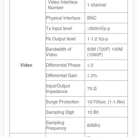
Video Interface
1 channel
Number
Physical Interface
BNC
Tx Input level
>500mVp-p
Rx Output level
1-1.2 Vp-p
Bandwidth of
50M (720P) 100M
Video
(1080P)
Differential Phase
≤ 2
Video
Differential Gain
≤ 2%
Input/Output
75 Ω
Impedance
Surge Protection
10/700us: (1-1.5kv)
Sampling Digit
10 Bit
Sampling
60Mhz
Frequency