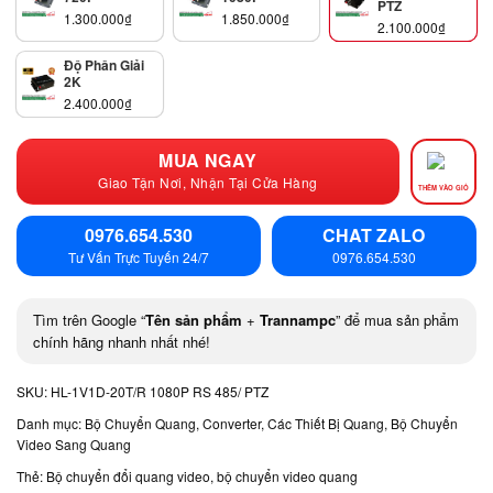
PTZ
1.300.000
₫
1.850.000
₫
2.100.000
₫
Độ Phân Giải
2K
2.400.000
₫
MUA NGAY
Giao Tận Nơi, Nhận Tại Cửa Hàng
THÊM VÀO GIỎ
0976.654.530
CHAT ZALO
Tư Vấn Trực Tuyến 24/7
0976.654.530
Tìm trên Google “
Tên sản phẩm
+
Trannampc
” để mua sản phẩm
chính hãng nhanh nhất nhé!
SKU:
HL-1V1D-20T/R 1080P RS 485/ PTZ
Danh mục:
Bộ Chuyển Quang, Converter, Các Thiết Bị Quang
,
Bộ Chuyển
Video Sang Quang
Thẻ:
Bộ chuyển đổi quang video
,
bộ chuyển video quang