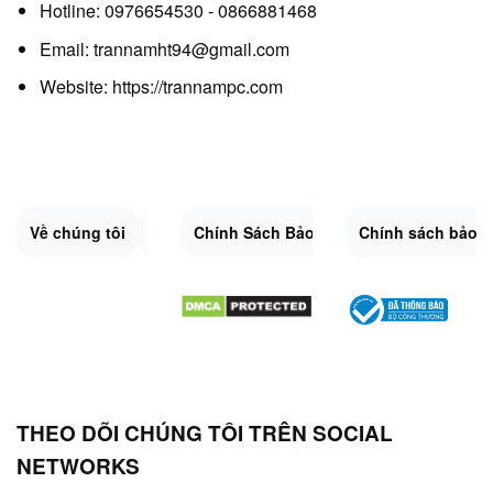
Hotline: 0976654530 - 0866881468
Email: trannamht94@gmail.com
Website:
https://trannampc.com
Về chúng tôi
Liên Hệ
Chính Sách Bảo Mật
Quy Định Chung
Chính sách bảo 
Đổi trả và hoàn 
Sitemap.XML
THEO DÕI CHÚNG TÔI TRÊN SOCIAL
NETWORKS