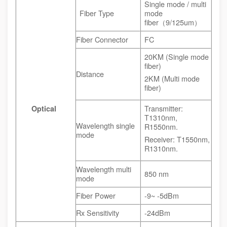
Single mode / multi
Fiber Type
mode
fiber（9/125um）
Fiber Connector
FC
20KM (Single mode
fiber)
Distance
2KM (Multi mode
fiber)
Transmitter:
Optical
T1310nm,
Wavelength single
R1550nm.
mode
Receiver: T1550nm,
R1310nm.
Wavelength multi
850 nm
mode
Fiber Power
-9~ -5dBm
Rx Sensitivity
-24dBm