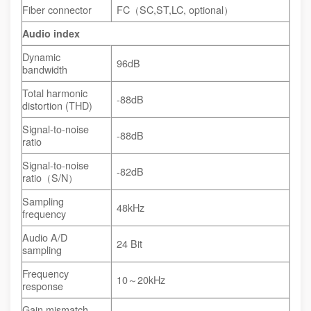
Fiber connector
FC（SC,ST,LC, optional）
Audio index
Dynamic
96dB
bandwidth
Total harmonic
-88dB
distortion (THD)
Signal-to-noise
-88dB
ratio
Signal-to-noise
-82dB
ratio（S/N）
Sampling
48kHz
frequency
Audio A/D
24 Bit
sampling
Frequency
10～20kHz
response
Gain mismatch