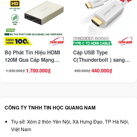
Bộ Phát Tín Hiệu HDMI
Cáp USB Type
120M Qua Cáp Mạng
C(Thunderbolt ) sang
Lan RJ45 Ugreen 40280
HDMI Hỗ Trợ 4K, 3D Dài
1.700.000
₫
440.000
₫
1.930.000
₫
490.000
₫
Giá
Giá
Giá
Giá
(Sender)
1,5M Ugreen 30841
gốc
hiện
gốc
hiện
là:
tại
là:
tại
1.930.000₫.
là:
490.000₫.
là:
1.700.000₫.
440.000₫.
CÔNG TY TNHH TIN HỌC QUANG NAM
Trụ sở: Xóm 2 thôn Yên Nội, Xã Hưng Đạo, TP Hà Nội,
Việt Nam