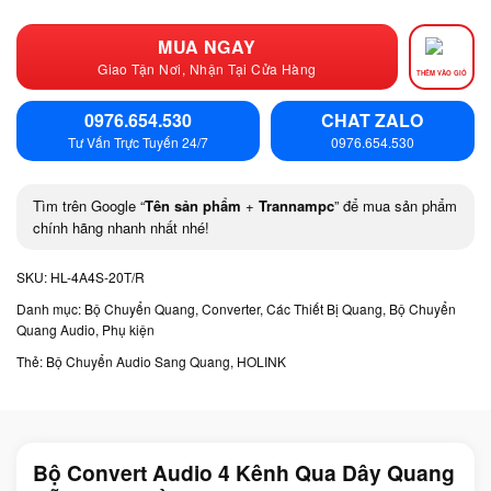
MUA NGAY
Giao Tận Nơi, Nhận Tại Cửa Hàng
THÊM VÀO GIỎ
0976.654.530
CHAT ZALO
Tư Vấn Trực Tuyến 24/7
0976.654.530
Tìm trên Google “
Tên sản phẩm
+
Trannampc
” để mua sản phẩm
chính hãng nhanh nhất nhé!
SKU:
HL-4A4S-20T/R
Danh mục:
Bộ Chuyển Quang, Converter, Các Thiết Bị Quang
,
Bộ Chuyển
Quang Audio
,
Phụ kiện
Thẻ:
Bộ Chuyển Audio Sang Quang
,
HOLINK
Bộ Convert Audio 4 Kênh Qua Dây Quang