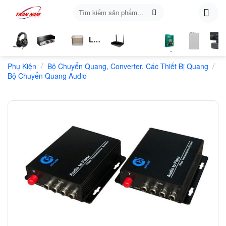
Skip
Tìm
to
kiếm:
content
Loa
ụ
Tai
Switch
Bluetooth
4G
Kich
Phần
Phụ
Web
/
/
n
Phụ Kiện
Nghe
Chia
Bộ Chuyển Quang, Converter, Các Thiết Bị Quang
LTE
Sóng
Mềm
Kiện
Bộ Chuyển Quang Audio
Mạng