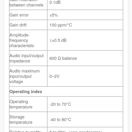
0.1dB
between channels
Gain error
±5%
Gain drift
100 ppm/°C
Amplitude-
frequency
≤±0.5 dB
characteristic
Audio input/output
600 Ω balance
impedance
Audio maximum
input/output
0~2V
voltage
Operating index
Operating
-20 to 70°C
temperature
Storage
-40 to 80°C
temperature
Relative humidity
5 to 95%（non-condensing）