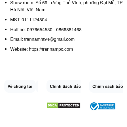
Show room: Số 69 Lương Thế Vinh, phường Đại Mỗ, TP
Hà Nội, Việt Nam
MST: 0111124804
Hotline: 0976654530 - 0866881468
Email: trannamht94@gmail.com
Website:
https://trannampc.com
Về chúng tôi
Liên Hệ
Chính Sách Bảo Mật
Quy Định Chung
Chính sách bảo 
Đổi trả và hoàn 
Sitemap.XML