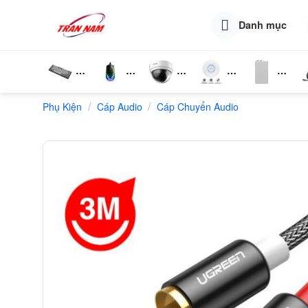
Skip
to
Danh mục
content
Bàn
Chuột
Camera
Router
Phụ
T
/
/
Phụ Kiện
Phím
Cáp Audio
Wifi
Cáp Chuyển Audio
Wifi
Kiện
N