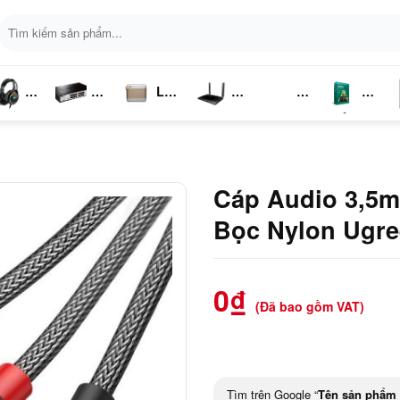
Tìm
kiếm:
Loa
ai
Switch
Bluetooth
4G LTE
Kich
Phần
P
ghe
Chia
Sóng
Mềm
K
Mạng
Cáp Audio 3,5m
Bọc Nylon Ugre
0
₫
(Đã bao gồm VAT)
Tìm trên Google “
Tên sản phẩm