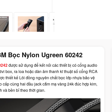
3M Bọc Nylon Ugreen 60242
60242
được sử dụng để kết nối các thiết bị có cổng audio
tivi box, ra loa hoặc dàn âm thanh kĩ thuật số cổng RCA
ược thiết kế Lõi đồng nguyên chất bọc lớp nhựa bảo vệ
o cấp cùng hai đầu jack cắm mạ vàng 24k đúc hợp kim,
h và bền bỉ theo thời gian.