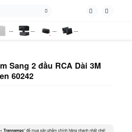
hụ
Webcam
Dock
Converter
iện
Cắm Ổ
Cứng
m Sang 2 đầu RCA Dài 3M
en 60242
+
Trannampc
” để mua sản phẩm chính hãng nhanh nhất nhé!