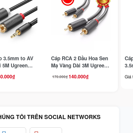
o 3.5mm to AV
Cáp RCA 2 Đầu Hoa Sen
Cá
i 5M Ugreen
Mạ Vàng Dài 3M Ugreen
3.
10519
Sen
0.000
₫
140.000
₫
Giá 
170.000
₫
Giá
Giá
gốc
hiện
là:
tại
170.000₫.
là:
140.000₫.
HÚNG TÔI TRÊN SOCIAL NETWORKS