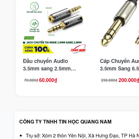
Đầu chuyển Audio
Cáp Chuyển Au
3.5mm sang 2.5mm
3.5mm Sang 6.
Ugreen 20502
2M Ugreen 1062
60.000
₫
200.000
70.000
₫
250.000
₫
Giá
Giá
Giá
Giá
điện thoại, máy
gốc
hiện
gốc
hiện
đàn ghita, âm ly
là:
tại
là:
tại
70.000₫.
là:
250.000₫.
là:
60.000₫.
200.000₫.
CÔNG TY TNHH TIN HỌC QUANG NAM
Trụ sở: Xóm 2 thôn Yên Nội, Xã Hưng Đạo, TP Hà N