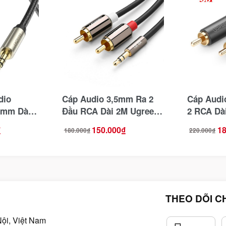
dio
Cáp Audio 3,5mm Ra 2
Cáp Audi
5mm Dài
Đầu RCA Dài 2M Ugreen
2 RCA Dà
8-Kết nối
10584
10513
₫
150.000
₫
18
180.000
₫
220.000
₫
Giá
Giá
Giá
Giá
 tính với
gốc
hiện
gốc
hiện
, loa
là:
tại
là:
tại
180.000₫.
là:
220.000₫.
là:
150.000₫.
180.000₫.
THEO DÕI C
ội, Việt Nam