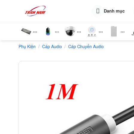
Skip
to
Danh mục
content
Bàn
Chuột
Camera
Router
Phụ
T
/
/
Phụ Kiện
Phím
Cáp Audio
Wifi
Cáp Chuyển Audio
Wifi
Kiện
N