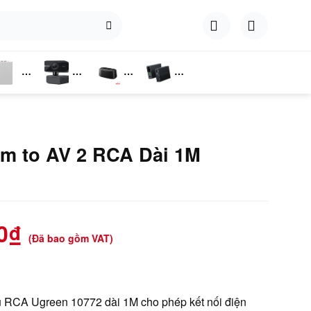
hụ
Webcam
Dock
Converter
iện
Cắm Ổ
Cứng
m to AV 2 RCA Dài 1M
0
₫
(Đã bao gồm VAT)
 RCA Ugreen 10772 dài 1M cho phép kết nối điện