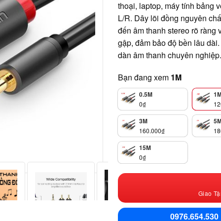
thoại, laptop, máy tính bảng
L/R. Dây lõi đồng nguyên chất
đến âm thanh stereo rõ ràng 
gập, đảm bảo độ bền lâu dài.
dàn âm thanh chuyên nghiệp
Bạn đang xem
1M
0.5M
1
0
₫
12
3M
5
160.000
₫
18
15M
0
₫
Giao Tậ
0976.654.530