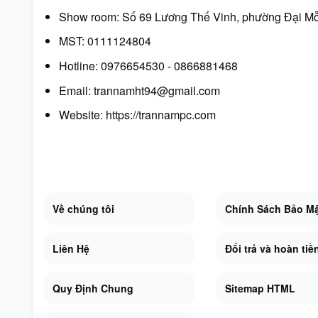
Show room: Số 69 Lương Thế Vinh, phường Đại Mỗ
MST: 0111124804
Hotline: 0976654530 - 0866881468
Email: trannamht94@gmail.com
Website:
https://trannampc.com
Về chúng tôi
Chính Sách Bảo M
Liên Hệ
Đổi trả và hoàn tiề
Quy Định Chung
Sitemap HTML