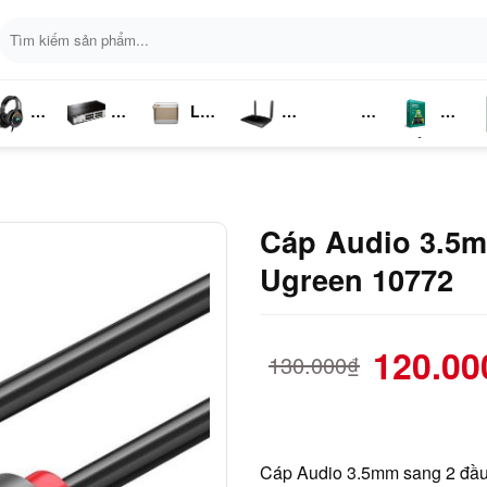
Tìm
kiếm:
Loa
ai
Switch
Bluetooth
4G LTE
Kich
Phần
P
ghe
Chia
Sóng
Mềm
K
Mạng
Cáp Audio 3.5m
Ugreen 10772
120.00
130.000
₫
Cáp Audio 3.5mm sang 2 đầu