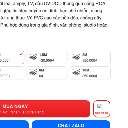
 với loa, amply, TV, đầu DVD/CD thông qua cổng RCA
 giúp tín hiệu truyền ổn định, hạn chế nhiễu, mang
và trung thực. Vỏ PVC cao cấp bền dẻo, chống gãy
 Phù hợp dùng trong gia đình, văn phòng, studio hoặc
.
M
1.5M
2M
0.000
₫
130.000
₫
150.000
₫
M
8M
10M
0.000
₫
0
₫
250.000
₫
MUA NGAY
n Nơi, Nhận Tại Cửa Hàng
THÊM VÀO GIỎ
CHAT ZALO