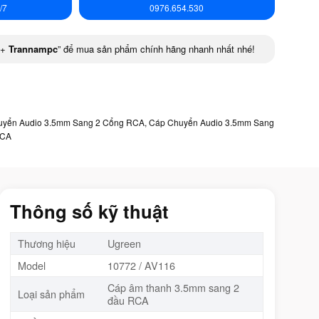
/7
0976.654.530
+
Trannampc
” để mua sản phẩm chính hãng nhanh nhất nhé!
uyển Audio 3.5mm Sang 2 Cổng RCA
,
Cáp Chuyển Audio 3.5mm Sang
RCA
Thông số kỹ thuật
Thương hiệu
Ugreen
Model
10772 / AV116
Cáp âm thanh 3.5mm sang 2
Loại sản phẩm
đầu RCA