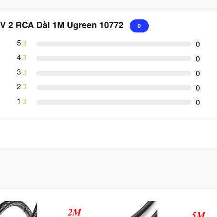
AV 2 RCA Dài 1M Ugreen 10772
0
5
0
4
0
3
0
2
0
1
0