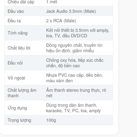
Chiều dài cáp
1 mét
Đầu vào
Jack Audio 3.5mm (Male)
Đầu ra
2 x RCA (Male)
Kết nối thiết bị 3.5mm với amply,
Tính năng
loa, TV, đầu DVD/CD
Đồng nguyên chất, truyền tín
Chất liệu lõi
hiệu ổn định, giảm nhiễu
Chống oxy hóa, tiếp xúc chắc
Đầu nối
chắn, độ bền cao
Nhựa PVC cao cấp, dẻo bền,
Vỏ ngoài
màu xám đen
Chất lượng âm
Âm thanh stereo trung thực, rõ
thanh
nét
Dùng trong dàn âm thanh,
Ứng dụng
karaoke, TV, PC, loa, amply
Trọng lượng
100g