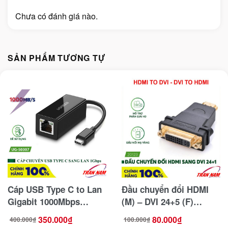
Chưa có đánh giá nào.
SẢN PHẨM TƯƠNG TỰ
Cáp USB Type C to Lan
Đầu chuyển đổi HDMI
Gigabit 1000Mbps
(M) – DVI 24+5 (F)
Ugreen 50307
Ugreen 20123
350.000
₫
80.000
₫
400.000
₫
100.000
₫
Giá
Giá
Giá
Giá
gốc
hiện
gốc
hiện