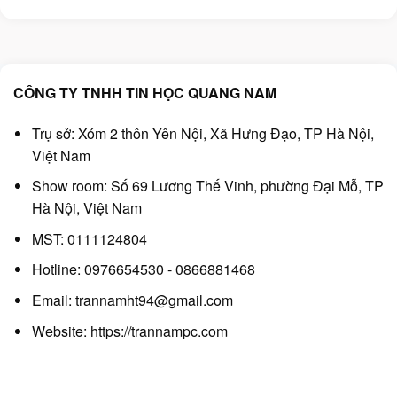
là:
tại
là:
tại
400.000₫.
là:
100.000₫.
là:
350.000₫.
80.000₫.
CÔNG TY TNHH TIN HỌC QUANG NAM
Trụ sở: Xóm 2 thôn Yên Nội, Xã Hưng Đạo, TP Hà Nội,
Việt Nam
Show room: Số 69 Lương Thế Vinh, phường Đại Mỗ, TP
Hà Nội, Việt Nam
MST: 0111124804
Hotline: 0976654530 - 0866881468
Email: trannamht94@gmail.com
Website:
https://trannampc.com