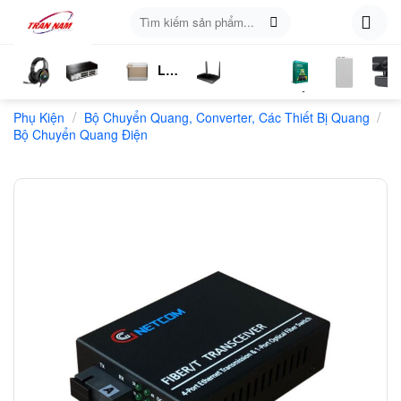
Skip
Tìm
to
kiếm:
content
Loa
ụ
Tai
Switch
Bluetooth
4G
Kich
Phần
Phụ
Web
/
/
n
Phụ Kiện
Nghe
Chia
Bộ Chuyển Quang, Converter, Các Thiết Bị Quang
LTE
Sóng
Mềm
Kiện
Bộ Chuyển Quang Điện
Mạng