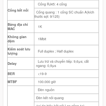
Cổng RJ45: 4 cổng
Cổng kết nối
Cổng quang : 1 cổng SC chuẩn A(kích
thước sợi: 9/125)
Bảng địa chỉ
1K
MAC
Không gian
1Mbit
đệm
Kiểm soát lưu
Full duplex ; Half duplex
lượng
Lưu trữ và chuyển tiếp: 9,6μs; cắt
Delay
ngang: 0,9μs
<19-9
BER
100.000 giờ
MTBF
Đèn nguồn
Đèn kết nối quang
1x( tín hiệu kết nối Lan cổng 1x)