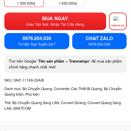
1.350.000
₫
1.550.000
₫
MUA NGAY
Giao Tận Nơi, Nhận Tại Cửa Hàng
THÊM VÀO GIỎ
0976.654.530
CHAT ZALO
Tư Vấn Trực Tuyến 24/7
0976.654.530
Tìm trên Google “
Tên sản phẩm
+
Trannampc
” để mua sản phẩm
chính hãng nhanh nhất nhé!
SKU:
GNC-1114S-20A/B
Danh mục:
Bộ Chuyển Quang, Converter, Các Thiết Bị Quang
,
Bộ Chuyển
Quang Điện
,
Phụ kiện
Thẻ:
Bộ Chuyển Quang Sang LAN
,
Convert QUang
,
Convert Quang Sang
LAN
,
GNETCOM