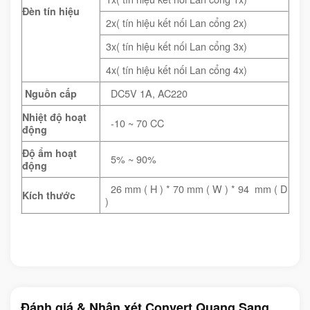
Đèn tín hiệu
2x( tín hiệu kết nối Lan cổng 2x)
3x( tín hiệu kết nối Lan cổng 3x)
4x( tín hiệu kết nối Lan cổng 4x)
DC5V 1A, AC220
Nguồn cấp
Nhiệt độ hoạt
-10 ~ 70 CC
động
Độ ẩm hoạt
5% ~ 90%
động
26 mm ( H ) * 70 mm ( W ) * 94 mm ( D
Kích thước
)
Đánh giá & Nhận xét Convert Quang Sang