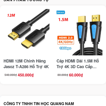
HDMI 12M Chính Hãng
Cáp HDMI Dài 1.5M Hỗ
Jasoz T-A286 Hỗ Trợ 4K
Trợ 4K 3D Cao Cấp
Jasoz T-A217 Chuẩn 2.0
450.000
₫
60.000
₫
540.000
₫
80.000
₫
Giá
Giá
Giá
Giá
gốc
hiện
gốc
hiện
là:
tại
là:
tại
540.000₫.
là:
80.000₫.
là:
450.000₫.
60.000₫.
CÔNG TY TNHH TIN HỌC QUANG NAM