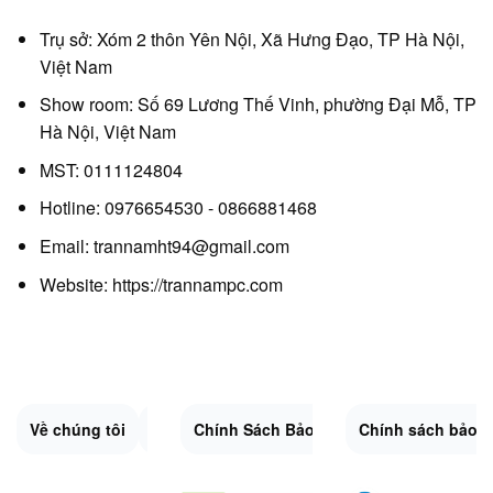
Trụ sở: Xóm 2 thôn Yên Nội, Xã Hưng Đạo, TP Hà Nội,
Việt Nam
Show room: Số 69 Lương Thế Vinh, phường Đại Mỗ, TP
Hà Nội, Việt Nam
MST: 0111124804
Hotline: 0976654530 - 0866881468
Email: trannamht94@gmail.com
Website:
https://trannampc.com
Về chúng tôi
Liên Hệ
Chính Sách Bảo Mật
Quy Định Chung
Chính sách bảo 
Đổi trả và hoàn 
Sitemap.XML